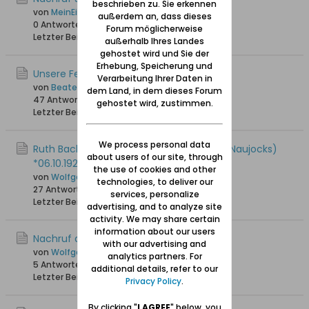
beschrieben zu. Sie erkennen
von
MeinEichwalde
außerdem an, dass dieses
0 Antworten
3.331 Hits
0 Likes
Forum möglicherweise
Letzter Beitrag
18.08.2025, 09:52
außerhalb Ihres Landes
gehostet wird und Sie der
Erhebung, Speicherung und
Unsere Feli ist am 20.5.24 verstorben
Verarbeitung Ihrer Daten in
von
Beate
dem Land, in dem dieses Forum
47 Antworten
18.097 Hits
0 Likes
gehostet wird, zustimmen.
Letzter Beitrag
22.05.2025, 08:30
We process personal data
Ruth Bachmann (geb. Schneider, gesch. Naujocks)
about users of our site, through
*06.10.1929 +16.12.2023
the use of cookies and other
von
Wolfgang
technologies, to deliver our
27 Antworten
12.368 Hits
0 Likes
services, personalize
Letzter Beitrag
18.12.2024, 23:26
advertising, and to analyze site
activity. We may share certain
information about our users
Nachruf auf Dieter Schrörs, + 29.11.2006
with our advertising and
von
Wolfgang
analytics partners. For
5 Antworten
19.612 Hits
0 Likes
additional details, refer to our
Letzter Beitrag
04.11.2024, 13:53
Privacy Policy
.
By clicking "
I AGREE
" below, you