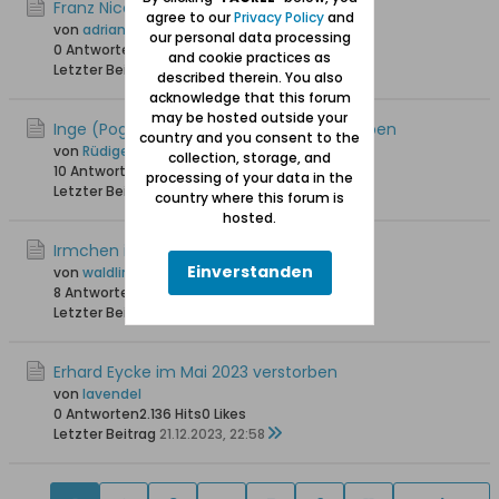
Franz Nicolaus ist verstorben +30.04.2024
agree to our
Privacy Policy
and
von
adrian
our personal data processing
0 Antworten
1.937 Hits
0 Likes
and cookie practices as
Letzter Beitrag
13.05.2024, 19:08
described therein. You also
acknowledge that this forum
may be hosted outside your
Inge (Pogge 28) ist am 21.12.2023 verstorben
country and you consent to the
von
Rüdiger S.
collection, storage, and
10 Antworten
5.039 Hits
0 Likes
processing of your data in the
Letzter Beitrag
04.02.2024, 21:32
country where this forum is
hosted.
Irmchen ist am 13.07.2018 verstorben
Einverstanden
von
waldling +6.8.2023
8 Antworten
11.746 Hits
0 Likes
Letzter Beitrag
31.12.2023, 21:58
Erhard Eycke im Mai 2023 verstorben
von
lavendel
0 Antworten
2.136 Hits
0 Likes
Letzter Beitrag
21.12.2023, 22:58