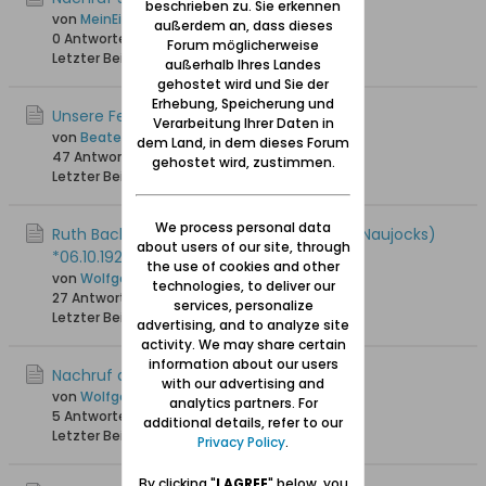
beschrieben zu. Sie erkennen
von
MeinEichwalde
außerdem an, dass dieses
0 Antworten
3.331 Hits
0 Likes
Forum möglicherweise
Letzter Beitrag
18.08.2025, 09:52
außerhalb Ihres Landes
gehostet wird und Sie der
Erhebung, Speicherung und
Unsere Feli ist am 20.5.24 verstorben
Verarbeitung Ihrer Daten in
von
Beate
dem Land, in dem dieses Forum
47 Antworten
18.097 Hits
0 Likes
gehostet wird, zustimmen.
Letzter Beitrag
22.05.2025, 08:30
We process personal data
Ruth Bachmann (geb. Schneider, gesch. Naujocks)
about users of our site, through
*06.10.1929 +16.12.2023
the use of cookies and other
von
Wolfgang
technologies, to deliver our
27 Antworten
12.368 Hits
0 Likes
services, personalize
Letzter Beitrag
18.12.2024, 23:26
advertising, and to analyze site
activity. We may share certain
information about our users
Nachruf auf Dieter Schrörs, + 29.11.2006
with our advertising and
von
Wolfgang
analytics partners. For
5 Antworten
19.614 Hits
0 Likes
additional details, refer to our
Letzter Beitrag
04.11.2024, 13:53
Privacy Policy
.
By clicking "
I AGREE
" below, you