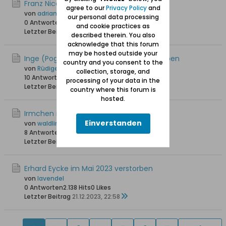
Franz Nicolaus ist verstorben +30.04.2024
agree to our
Privacy Policy
and
von
adrian
our personal data processing
0 Antworten
1.937 Hits
0 Likes
and cookie practices as
Letzter Beitrag
13.05.2024, 19:08
described therein. You also
acknowledge that this forum
may be hosted outside your
Inge (Pogge 28) ist am 21.12.2023 verstorben
country and you consent to the
von
Rüdiger S.
collection, storage, and
10 Antworten
5.039 Hits
0 Likes
processing of your data in the
Letzter Beitrag
04.02.2024, 21:32
country where this forum is
hosted.
Irmchen ist am 13.07.2018 verstorben
Einverstanden
von
waldling +6.8.2023
8 Antworten
11.747 Hits
0 Likes
Letzter Beitrag
31.12.2023, 21:58
Erhard Eycke im Mai 2023 verstorben
von
lavendel
0 Antworten
2.138 Hits
0 Likes
Letzter Beitrag
21.12.2023, 22:58