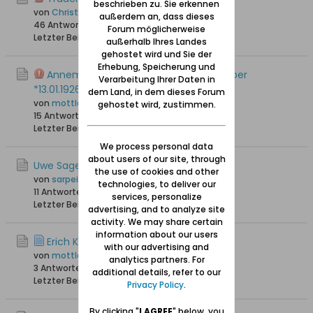
beschrieben zu. Sie erkennen
von
Christkind
außerdem an, dass dieses
46 Antworten
92.971 Hits
0 Likes
Forum möglicherweise
Letzter Beitrag
27.11.2023, 16:33
außerhalb Ihres Landes
gehostet wird und Sie der
Erhebung, Speicherung und
Annemarie ( Olivsche) Hartrampf-Gaber
Verarbeitung Ihrer Daten in
*13.01.1926, +21.10.2011
dem Land, in dem dieses Forum
von
mottlau1
gehostet wird, zustimmen.
15 Antworten
25.051 Hits
0 Likes
Letzter Beitrag
23.11.2023, 23:58
We process personal data
about users of our site, through
Uwe Sager (waldling) - † 06.08.2023
the use of cookies and other
von
sarpei
technologies, to deliver our
11 Antworten
5.348 Hits
0 Likes
services, personalize
Letzter Beitrag
12.11.2023, 18:55
advertising, and to analyze site
activity. We may share certain
information about our users
Erich Kruse ist gestorben + 29.09.23
with our advertising and
von
mottlau1
analytics partners. For
3 Antworten
2.917 Hits
0 Likes
additional details, refer to our
Letzter Beitrag
04.11.2023, 22:54
Privacy Policy
.
By clicking "
I AGREE
" below, you