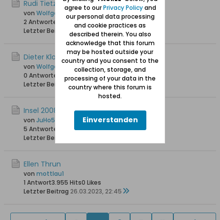
Rudi Tietzmann, *30.10.1925 +17.10.2023
agree to our
Privacy Policy
and
von
Wolfgang
our personal data processing
2 Antworten
2.825 Hits
0 Likes
and cookie practices as
Letzter Beitrag
22.10.2023, 14:23
described therein. You also
acknowledge that this forum
may be hosted outside your
Dieter Kloffke, *02.04.1949 +24.09.2023
country and you consent to the
von
Wolfgang
collection, storage, and
0 Antworten
2.150 Hits
0 Likes
processing of your data in the
Letzter Beitrag
22.10.2023, 14:16
country where this forum is
hosted.
Insel 2008
Einverstanden
von
JuHo54
5 Antworten
4.056 Hits
0 Likes
Letzter Beitrag
15.07.2023, 22:37
Ellen Thrun
von
mottlau1
1 Antwort
3.955 Hits
0 Likes
Letzter Beitrag
26.03.2023, 22:45