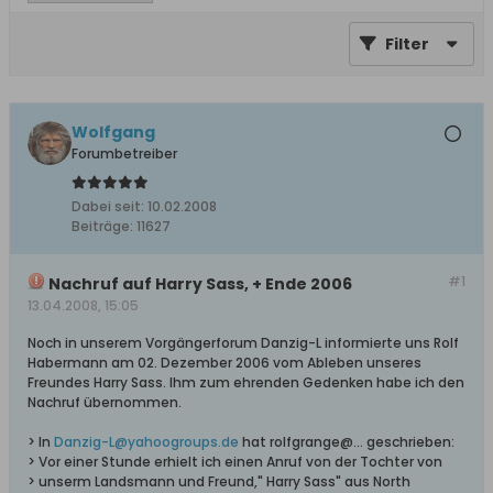
Filter
Wolfgang
Forumbetreiber
Dabei seit:
10.02.2008
Beiträge:
11627
#1
Nachruf auf Harry Sass, + Ende 2006
13.04.2008, 15:05
Noch in unserem Vorgängerforum Danzig-L informierte uns Rolf
Habermann am 02. Dezember 2006 vom Ableben unseres
Freundes Harry Sass. Ihm zum ehrenden Gedenken habe ich den
Nachruf übernommen.
> In
Danzig-L@yahoogroups.de
hat rolfgrange@... geschrieben:
> Vor einer Stunde erhielt ich einen Anruf von der Tochter von
> unserm Landsmann und Freund," Harry Sass" aus North