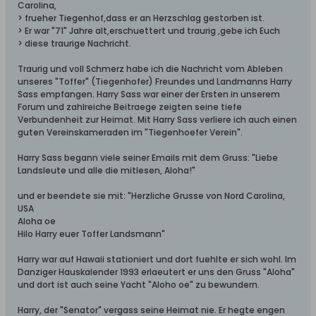
Carolina,
> frueher Tiegenhof,dass er an Herzschlag gestorben ist.
> Er war "71" Jahre alt,erschuettert und traurig ,gebe ich Euch
> diese traurige Nachricht.
Traurig und voll Schmerz habe ich die Nachricht vom Ableben
unseres "Toffer" (Tiegenhofer) Freundes und Landmanns Harry
Sass empfangen. Harry Sass war einer der Ersten in unserem
Forum und zahlreiche Beitraege zeigten seine tiefe
Verbundenheit zur Heimat. Mit Harry Sass verliere ich auch einen
guten Vereinskameraden im "Tiegenhoefer Verein".
Harry Sass begann viele seiner Emails mit dem Gruss: "Liebe
Landsleute und alle die mitlesen, Aloha!"
und er beendete sie mit: "Herzliche Grusse von Nord Carolina,
USA
Aloha oe
Hilo Harry euer Toffer Landsmann"
Harry war auf Hawaii stationiert und dort fuehlte er sich wohl. Im
Danziger Hauskalender 1993 erlaeutert er uns den Gruss "Aloha"
und dort ist auch seine Yacht "Aloho oe" zu bewundern.
Harry, der "Senator" vergass seine Heimat nie. Er hegte engen