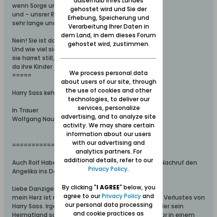
außerhalb Ihres Landes
wenn Sorge und wenn Heimweh uns umnachten,
gehostet wird und Sie der
und – unsrer Rührung uns zu schämen –
Erhebung, Speicherung und
sehr lange und sehr nachdenklich betrachten? …
Verarbeitung Ihrer Daten in
dem Land, in dem dieses Forum
Nein! Sie ist da, die Heimaterde,
gehostet wird, zustimmen.
Und wie viel sie des Leides auch erfahren,
sie harret still, dass jene Stunde werde,
da ihre Kinder zu der Mutter fahren.
We process personal data
=====
about users of our site, through
the use of cookies and other
Harry Sass kehrt nun heim.
technologies, to deliver our
services, personalize
In Trauer
advertising, and to analyze site
Wolfgang Naujocks
activity. We may share certain
information about our users
with our advertising and
===========================
analytics partners. For
additional details, refer to our
Auch Rolf Habermanns Frau Grange schrieb einen Nachruf den
Privacy Policy
.
Angelika ins Deutsche übersetzte:
By clicking "
I AGREE
" below, you
Liebe Danziger,
agree to our
Privacy Policy
and
mein Herz ist mit Euch allen ob des schmerzlichen Verlustes von
our personal data processing
Harry Sass. Irgendwie fühle ich, dass dieser Mann, der sein
and cookie practices as
Heimatland so sehr geliebt hat nun am Himmelstor in einem