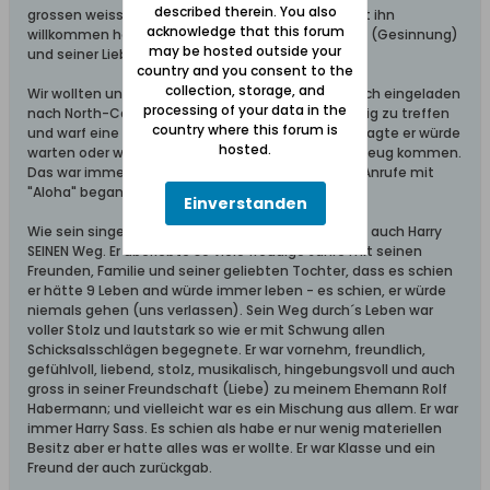
described therein. You also
grossen weissen Merces-Benz ankommt und Gott ihn
acknowledge that this forum
willkommen heisst wegen seines grossen Geistes (Gesinnung)
may be hosted outside your
und seiner Liebe für alle (jeden).
country and you consent to the
collection, storage, and
Wir wollten uns immer treffen. Entweder hat er mich eingeladen
processing of your data in the
nach North-Carolina zu kommen oder uns in Danzig zu treffen
country where this forum is
und warf eine Münze, oder zwei, in die Mottlau. Er sagte er würde
hosted.
warten oder wir sagten wir würden im selben Flugzeug kommen.
Das war immer der Dialog mit dem Mann, der alle Anrufe mit
"Aloha" begann.
Einverstanden
Wie sein singendes Gegenstück Frank Sinatra ging auch Harry
SEINEN Weg. Er überlebte so viele freudige Jahre mit seinen
Freunden, Familie und seiner geliebten Tochter, dass es schien
er hätte 9 Leben and würde immer leben - es schien, er würde
niemals gehen (uns verlassen). Sein Weg durch´s Leben war
voller Stolz und lautstark so wie er mit Schwung allen
Schicksalsschlägen begegnete. Er war vornehm, freundlich,
gefühlvoll, liebend, stolz, musikalisch, hingebungsvoll und auch
gross in seiner Freundschaft (Liebe) zu meinem Ehemann Rolf
Habermann; und vielleicht war es ein Mischung aus allem. Er war
immer Harry Sass. Es schien als habe er nur wenig materiellen
Besitz aber er hatte alles was er wollte. Er war Klasse und ein
Freund der auch zurückgab.