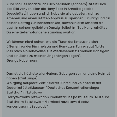
Zum Schluss möchte ich Euch berühren (erinnern). Stellt Euch
das Bild vor von allen die Harry Sass in Amerika geliebt
(geschätzt) haben und ich habe sie alle gebeten, sich zu
erheben und einen letzten Applaus zu spenden für Harry und für
seinen Beitrag zur Menschlichkeit, sowohl hier in Amerika als
auch in seinem geliebten Danzig. Selbst im Tod Harry, erhältst
Du eine tiefempfundene standing ovation.
Wir können nicht sehen, wie die Türen der Limousine sich
öffenen vor der Himmelstür und Harry zum Fahrer sagt "bitte
lass mich ein liebevolles Auf Wiedersehen zu meinen Danzigern
und ein Aloha zu meinen Angehörigen sagen".
Grange Habermann
Das ist die höchste aller Gaben: Geborgen sein und eine Heimat
haben (Carl Lange)
Wolfgang Naujocks: Zertifizierter Führer und Volontär in der
Gedenkstätte/Museum "Deutsches Konzentrationslager
Stutthof" in Sztutowo
Certyfikowany przewodnik i wolontariusz po muzeum "Muzeum
Stutthof w Sztutowie - Niemiecki nazistowski obóz
koncentracyjny i zagłady"