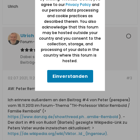
agree to our
Privacy Policy
and
Ulrich
our personal data processing
and cookie practices as
described therein. You also
acknowledge that this forum
may be hosted outside your
Ulrich 31
country and you consent to the
Forum-Teilnehmer
collection, storage, and
processing of your data in the
country where this forum is
Dabei seit:
04.11.2011
hosted.
Beiträge:
8612
Einverstanden
02.07.2021, 11:26
#3
AW: Peter Rembold
Ich erinnere außerdem an den Beitrag #4 von Peter (perepere)
vom 16.11.2013 im Forum-Thema "TH-Professor Viktor Rembold /
Familie Rembold" (>
https://www.danzig.de/showthread.ph...amilie-Rembold
). -
Der dort in #6 von Rudolf (Bartels) gezeigte Wikipedia-Link zu
Peters Vater wurde inzwischen aktualisiert: >
https://de.wikipedia.org/wiki/Viktor...ld_(Ingenieur)
.