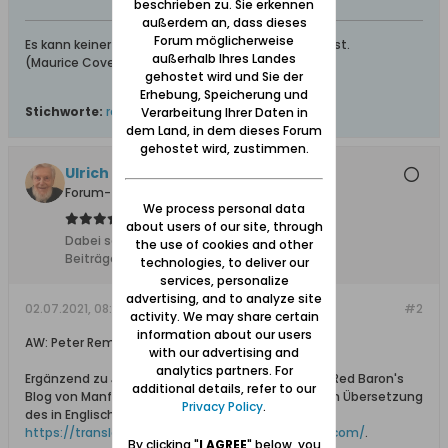
beschrieben zu. Sie erkennen
außerdem an, dass dieses
Forum möglicherweise
Es kann keiner gerecht sein, der nicht menschlich ist.
außerhalb Ihres Landes
(Maurice Cove de Murville) Französischer Politiker
gehostet wird und Sie der
Erhebung, Speicherung und
Stichworte:
rembold
Verarbeitung Ihrer Daten in
dem Land, in dem dieses Forum
gehostet wird, zustimmen.
Ulrich 31
Forum-Teilnehmer
We process personal data
about users of our site, through
Dabei seit:
04.11.2011
the use of cookies and other
Beiträge:
8612
technologies, to deliver our
services, personalize
advertising, and to analyze site
02.07.2021, 08:45
#2
activity. We may share certain
information about our users
AW: Peter Rembold
with our advertising and
analytics partners. For
Ergänzend zu Juttas Mitteilung dieser Nachruf im Red Baron's
additional details, refer to our
Blog von Manfred Höfert, Freiburg, in der deutschen Übersetzung
Privacy Policy
.
des in Englisch verfassten Originals: >
https://translate.google.com/transla....blogspot.com/
.
By clicking "
I AGREE
" below, you