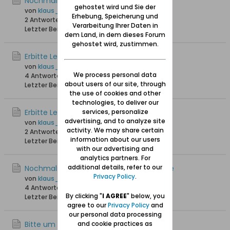
Nochmalige Lesehilfe
gehostet wird und Sie der
von
klaus_skibowski
Erhebung, Speicherung und
2 Antworten
2.586 Hits
0 Likes
Verarbeitung Ihrer Daten in
Letzter Beitrag
17.08.2025, 21:12
dem Land, in dem dieses Forum
gehostet wird, zustimmen.
Erbitte Lesehilfe
von
klaus_skibowski
We process personal data
4 Antworten
1.796 Hits
0 Likes
about users of our site, through
Letzter Beitrag
17.08.2025, 19:17
the use of cookies and other
technologies, to deliver our
Erbitte Lesehilfe
services, personalize
advertising, and to analyze site
von
klaus_skibowski
activity. We may share certain
2 Antworten
1.580 Hits
0 Likes
information about our users
Letzter Beitrag
02.08.2025, 22:42
with our advertising and
analytics partners. For
additional details, refer to our
Nochmals Lesehilfe einer Geburtsurkunde
Privacy Policy
.
von
klaus_skibowski
4 Antworten
1.797 Hits
0 Likes
By clicking "
I AGREE
" below, you
Letzter Beitrag
21.07.2025, 13:34
agree to our
Privacy Policy
and
our personal data processing
Bitte um Lesehilfe einer Geburtsurkunde
and cookie practices as