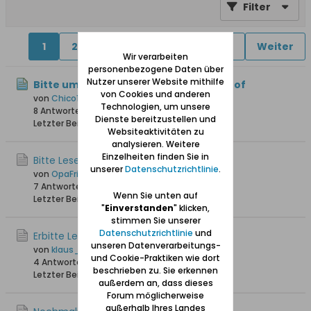
Filter
1
2
4
5
6
11
21
Weiter
Wir verarbeiten
personenbezogene Daten über
Nutzer unserer Website mithilfe
Bitte um Lesehilfe - Grußkarte Stutthof
von Cookies und anderen
von
Chico123
Technologien, um unsere
8 Antworten
114 Hits
0 Likes
Dienste bereitzustellen und
Letzter Beitrag
Heute, 00:01
Websiteaktivitäten zu
analysieren. Weitere
Einzelheiten finden Sie in
Bitte Lesehilfe…
unserer
Datenschutzrichtlinie
.
von
OpaFritz
7 Antworten
239 Hits
0 Likes
Wenn Sie unten auf
Letzter Beitrag
30.04.2026, 18:04
"
Einverstanden
" klicken,
stimmen Sie unserer
Datenschutzrichtlinie
und
Erbitte Lesehilfe
unseren Datenverarbeitungs-
von
klaus_skibowski
und Cookie-Praktiken wie dort
4 Antworten
1.430 Hits
0 Likes
beschrieben zu. Sie erkennen
Letzter Beitrag
10.12.2025, 06:38
außerdem an, dass dieses
Forum möglicherweise
außerhalb Ihres Landes