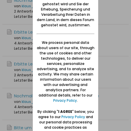
Nochmalige Lesehilfe
gehostet wird und Sie der
von
klaus_skibowski
Erhebung, Speicherung und
2 Antworten
2.586 Hits
0 Likes
Verarbeitung Ihrer Daten in
Letzter Beitrag
17.08.2025, 21:12
dem Land, in dem dieses Forum
gehostet wird, zustimmen.
Erbitte Lesehilfe
von
klaus_skibowski
We process personal data
4 Antworten
1.796 Hits
0 Likes
about users of our site, through
Letzter Beitrag
17.08.2025, 19:17
the use of cookies and other
technologies, to deliver our
Erbitte Lesehilfe
services, personalize
advertising, and to analyze site
von
klaus_skibowski
activity. We may share certain
2 Antworten
1.580 Hits
0 Likes
information about our users
Letzter Beitrag
02.08.2025, 22:42
with our advertising and
analytics partners. For
additional details, refer to our
Nochmals Lesehilfe einer Geburtsurkunde
Privacy Policy
.
von
klaus_skibowski
4 Antworten
1.798 Hits
0 Likes
By clicking "
I AGREE
" below, you
Letzter Beitrag
21.07.2025, 13:34
agree to our
Privacy Policy
and
our personal data processing
Bitte um Lesehilfe einer Geburtsurkunde
and cookie practices as