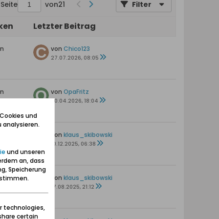
Seite
von
21
Filter
iken
Letzter Beitrag
en
von
Chico123
27.07.2026, 08:05
en
von
OpaFritz
30.04.2026, 18:04
 Cookies und
 analysieren.
en
von
klaus_skibowski
10.12.2025, 06:38
ie
und unseren
erdem an, dass
ng, Speicherung
en
von
klaus_skibowski
zustimmen.
17.08.2025, 21:12
r technologies,
share certain