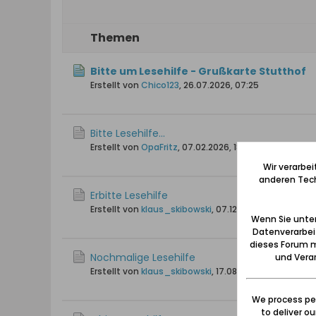
Themen
Bitte um Lesehilfe - Grußkarte Stutthof
Erstellt von
Chico123
,
26.07.2026, 07:25
Bitte Lesehilfe…
Erstellt von
OpaFritz
,
07.02.2026, 18:08
Wir verarbe
anderen Tech
Erbitte Lesehilfe
Erstellt von
klaus_skibowski
,
07.12.2025, 19:17
Wenn Sie unten
Datenverarbei
dieses Forum m
Nochmalige Lesehilfe
und Verar
Erstellt von
klaus_skibowski
,
17.08.2025, 19:20
We process per
to deliver o