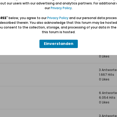
4 Antwort
ut our users with our advertising and analytics partners. For additional d
1.796 Hits
our
Privacy Policy
.
0 Likes
GREE
" below, you agree to our
Privacy Policy
and our personal data proces
 described therein. You also acknowledge that this forum may be hosted
2 Antwort
u consent to the collection, storage, and processing of your data in th
1.580 Hits
this forum is hosted.
0 Likes
Einverstanden
4 Antwort
1.796 Hits
0 Likes
3 Antwort
1.667 Hits
0 Likes
6 Antwort
6.054 Hits
0 Likes
3 Antwort