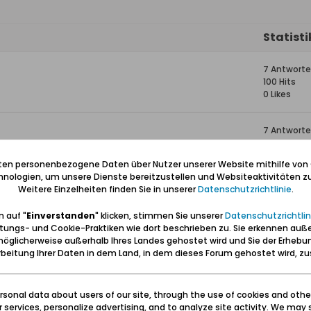
Statist
7 Antwort
100 Hits
0 Likes
7 Antwort
238 Hits
0 Likes
iten personenbezogene Daten über Nutzer unserer Website mithilfe von
nologien, um unsere Dienste bereitzustellen und Websiteaktivitäten zu
Weitere Einzelheiten finden Sie in unserer
Datenschutzrichtlinie
.
4 Antwort
1.429 Hits
 auf "
Einverstanden
" klicken, stimmen Sie unserer
Datenschutzrichtlin
0 Likes
tungs- und Cookie-Praktiken wie dort beschrieben zu. Sie erkennen auß
öglicherweise außerhalb Ihres Landes gehostet wird und Sie der Erhebu
2 Antwort
beitung Ihrer Daten in dem Land, in dem dieses Forum gehostet wird, 
2.586 Hits
0 Likes
sonal data about users of our site, through the use of cookies and othe
ur services, personalize advertising, and to analyze site activity. We may 