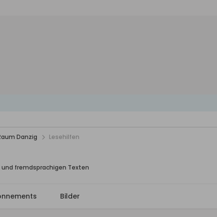
 Raum Danzig
Lesehilfen
en und fremdsprachigen Texten
onnements
Bilder