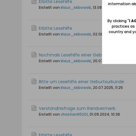
Erbitte Lesehilfe
information abo
Erstellt von
klaus_skibowski
,
13.08.2025, 13:17
By clicking "
I A
practices as
Erbitte Lesehilfe
country and yo
Erstellt von
klaus_skibowski
,
02.08.2025, 21:33
Nochmals Lesehilfe einer Geburtsurkunde
Erstellt von
klaus_skibowski
,
20.07.2025, 16:35
Bitte um Lesehilfe einer Geburtsurkunde
Erstellt von
klaus_skibowski
,
20.07.2025, 11:25
Verständnisfrage zum Randvermerk
Erstellt von
christian65201
,
01.09.2024, 10:38
Erbitte Lesehilfe