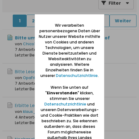
Filter
1
2
4
5
6
11
21
Weiter
Wir verarbeiten
personenbezogene Daten über
Nutzer unserer Website mithilfe
Bitte um Lesehilfe - Grußkarte Stutthof
von Cookies und anderen
von
Chico123
Technologien, um unsere
7 Antworten
99 Hits
0 Likes
Dienste bereitzustellen und
Letzter Beitrag
27.07.2026, 08:05
Websiteaktivitäten zu
analysieren. Weitere
Einzelheiten finden Sie in
Bitte Lesehilfe…
unserer
Datenschutzrichtlinie
.
von
OpaFritz
7 Antworten
238 Hits
0 Likes
Wenn Sie unten auf
Letzter Beitrag
30.04.2026, 18:04
"
Einverstanden
" klicken,
stimmen Sie unserer
Datenschutzrichtlinie
und
Erbitte Lesehilfe
unseren Datenverarbeitungs-
von
klaus_skibowski
und Cookie-Praktiken wie dort
4 Antworten
1.429 Hits
0 Likes
beschrieben zu. Sie erkennen
Letzter Beitrag
10.12.2025, 06:38
außerdem an, dass dieses
Forum möglicherweise
außerhalb Ihres Landes