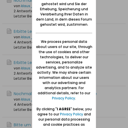
Nochmalige Lesehilfe
gehostet wird und Sie der
von
klaus_skibowski
Erhebung, Speicherung und
2 Antworten
2.586 Hits
0 Likes
Verarbeitung Ihrer Daten in
Letzter Beitrag
17.08.2025, 21:12
dem Land, in dem dieses Forum
gehostet wird, zustimmen.
Erbitte Lesehilfe
von
klaus_skibowski
We process personal data
4 Antworten
1.796 Hits
0 Likes
about users of our site, through
Letzter Beitrag
17.08.2025, 19:17
the use of cookies and other
technologies, to deliver our
Erbitte Lesehilfe
services, personalize
advertising, and to analyze site
von
klaus_skibowski
activity. We may share certain
2 Antworten
1.580 Hits
0 Likes
information about our users
Letzter Beitrag
02.08.2025, 22:42
with our advertising and
analytics partners. For
additional details, refer to our
Nochmals Lesehilfe einer Geburtsurkunde
Privacy Policy
.
von
klaus_skibowski
4 Antworten
1.796 Hits
0 Likes
By clicking "
I AGREE
" below, you
Letzter Beitrag
21.07.2025, 13:34
agree to our
Privacy Policy
and
our personal data processing
Bitte um Lesehilfe einer Geburtsurkunde
and cookie practices as