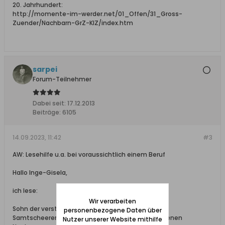
20. Jahrhundert:
http://momente-im-werder.net/01_Offen/31_Gross-
Zuender/Nachbarn-GrZ-KlZ/index.htm
sarpei
Forum-Teilnehmer
Dabei seit:
17.12.2013
Beiträge:
6105
14.09.2023, 11:42
#3
AW: Lesehilfe u.a. bei voraussichtlich einem Beruf
Hallo Inge-Gisela,
ich lese:
Wir verarbeiten
Sohn der verstorbenen Eheleute
personenbezogene Daten über
Samtscheerer Gustav Meyer und Elisabeth, geborenen
Nutzer unserer Website mithilfe