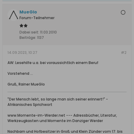
MueGlo
Forum-Teilnehmer
Dabei seit:
11.03.2010
Beiträge:
1137
14.09.2023, 10:27
#2
AW: Lesehilfe u.a. bei voraussichtlich einem Beruf
Vorstehend ...
Gruß, Rainer MueGlo
"Der Mensch lebt, so lange man sich seiner erinnert!" -
Afrikanisches Sprichwort
www.Momente-im-Werder.net --- Adressbücher, Literatur,
Werkzeugkasten und Momente im Danziger Werder
Nachbarn und Hofbesitzer in Groß und Klein Zünder vom 17. bis