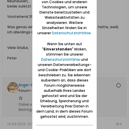
Neuhausen,
von Cookies und anderen
beide zuletzt wohnhaft in Verberg.
Technologien, um unsere
Dienste bereitzustellen und
Vorstehend 25 Druckwörter gestrichen
Websiteaktivitäten zu
analysieren. Weitere
Was genau ein Samtscheerer/Samtscherer zu tun hatte, weiß
Einzelheiten finden Sie in
ich allerdings nicht zu sagen.
unserer
Datenschutzrichtlinie
.
Wenn Sie unten auf
Viele Grüße,
"
Einverstanden
" klicken,
stimmen Sie unserer
Peter
Datenschutzrichtlinie
und
unseren Datenverarbeitungs-
und Cookie-Praktiken wie dort
beschrieben zu. Sie erkennen
außerdem an, dass dieses
Inge-Gisela
Forum möglicherweise
außerhalb Ihres Landes
Forum-Teilnehmer
gehostet wird und Sie der
Erhebung, Speicherung und
Dabei seit:
09.11.2012
Verarbeitung Ihrer Daten in
Beiträge:
1842
dem Land, in dem dieses Forum
gehostet wird, zustimmen.
14.09.2023, 12:02
#4