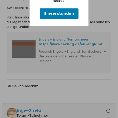
hosted.
AW: Lesehilfe u.a. bei voraussichtlich einem Beruf
Einverstanden
Hallo Inge-Gisela,
du liegst richtig. Mich hat esnun auch interessiert. Das habe ich
u.a. gefunden:
Engels - England: Samtscherer
https://www.textlog.de/en-england-samtscherer.html
Friedrich Engels - England: Samtscherer. -
Die Lage der arbeitenden Klasse in
England
Grüße von Joachim
Inge-Gisela
Forum-Teilnehmer