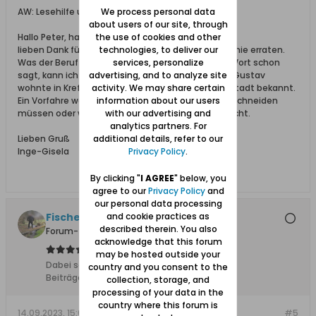
We process personal data
AW: Lesehilfe u.a. bei voraussichtlich einem Beruf
about users of our site, through
the use of cookies and other
Hallo Peter, hallo Rainer,
technologies, to deliver our
lieben Dank für die Hilfe. Peter, das Wort hätte ich nie erraten.
services, personalize
Was der Beruf aber vielleicht beinhaltet, wie das Wort schon
advertising, and to analyze site
sagt, kann ich vermutlich in etwa erklären. Dieser Gustav
activity. We may share certain
wohnte in Krefeld-Verbert. Krefeld war als Seidenstadt bekannt.
information about our users
Ein Vorfahre war Weber. Vielleicht hat er Stoffe zuschneiden
with our advertising and
müssen oder was auch immer man mit Samt macht.
analytics partners. For
additional details, refer to our
Lieben Gruß
Privacy Policy
.
Inge-Gisela
By clicking "
I AGREE
" below, you
agree to our
Privacy Policy
and
our personal data processing
and cookie practices as
Fischersjung
described therein. You also
Forum-Teilnehmer
acknowledge that this forum
may be hosted outside your
Dabei seit:
10.11.2015
country and you consent to the
Beiträge:
5683
collection, storage, and
processing of your data in the
country where this forum is
14.09.2023, 15:01
#5