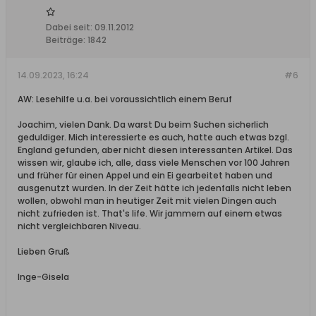
Dabei seit:
09.11.2012
Beiträge:
1842
14.09.2023, 16:24
#6
AW: Lesehilfe u.a. bei voraussichtlich einem Beruf
Joachim, vielen Dank. Da warst Du beim Suchen sicherlich
geduldiger. Mich interessierte es auch, hatte auch etwas bzgl.
England gefunden, aber nicht diesen interessanten Artikel. Das
wissen wir, glaube ich, alle, dass viele Menschen vor 100 Jahren
und früher für einen Appel und ein Ei gearbeitet haben und
ausgenutzt wurden. In der Zeit hätte ich jedenfalls nicht leben
wollen, obwohl man in heutiger Zeit mit vielen Dingen auch
nicht zufrieden ist. That's life. Wir jammern auf einem etwas
nicht vergleichbaren Niveau.
Lieben Gruß
Inge-Gisela