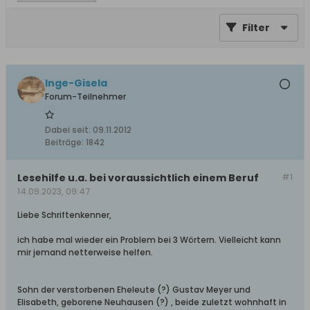
Filter
Inge-Gisela
Forum-Teilnehmer
Dabei seit:
09.11.2012
Beiträge:
1842
Lesehilfe u.a. bei voraussichtlich einem Beruf
#1
14.09.2023, 09:47
Liebe Schriftenkenner,
ich habe mal wieder ein Problem bei 3 Wörtern. Vielleicht kann
mir jemand netterweise helfen.
Sohn der verstorbenen Eheleute (?) Gustav Meyer und
Elisabeth, geborene Neuhausen (?) , beide zuletzt wohnhaft in