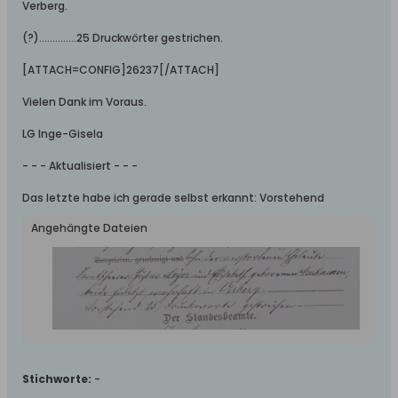
Verberg.
(?)…………..25 Druckwörter gestrichen.
[ATTACH=CONFIG]26237[/ATTACH]
Vielen Dank im Voraus.
LG Inge-Gisela
- - - Aktualisiert - - -
Das letzte habe ich gerade selbst erkannt: Vorstehend
Angehängte Dateien
Stichworte:
-