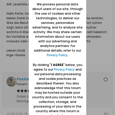
We process personal data
AW: Lesehilfe u.a. bei voraussichtlich einem Beruf
about users of our site, through
the use of cookies and other
Hallo Peter, hallo Rainer,
technologies, to deliver our
lieben Dank für die Hilfe. Peter, das Wort hätte ich nie erraten.
services, personalize
Was der Beruf aber vielleicht beinhaltet, wie das Wort schon
advertising, and to analyze site
sagt, kann ich vermutlich in etwa erklären. Dieser Gustav
activity. We may share certain
wohnte in Krefeld-Verbert. Krefeld war als Seidenstadt bekannt.
information about our users
Ein Vorfahre war Weber. Vielleicht hat er Stoffe zuschneiden
with our advertising and
müssen oder was auch immer man mit Samt macht.
analytics partners. For
additional details, refer to our
Lieben Gruß
Privacy Policy
.
Inge-Gisela
By clicking "
I AGREE
" below, you
agree to our
Privacy Policy
and
our personal data processing
and cookie practices as
Fischersjung
described therein. You also
Forum-Teilnehmer
acknowledge that this forum
may be hosted outside your
Dabei seit:
10.11.2015
country and you consent to the
Beiträge:
5683
collection, storage, and
processing of your data in the
country where this forum is
14.09.2023, 15:01
#5