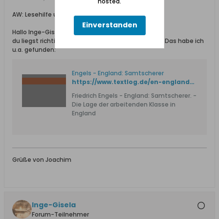
hosted.
AW: Lesehilfe u.a. bei voraussichtlich einem Beruf
Einverstanden
Hallo Inge-Gisela,
du liegst richtig. Mich hat esnun auch interessiert. Das habe ich
u.a. gefunden:
Engels - England: Samtscherer
https://www.textlog.de/en-england-samtscherer.html
Friedrich Engels - England: Samtscherer. -
Die Lage der arbeitenden Klasse in
England
Grüße von Joachim
Inge-Gisela
Forum-Teilnehmer