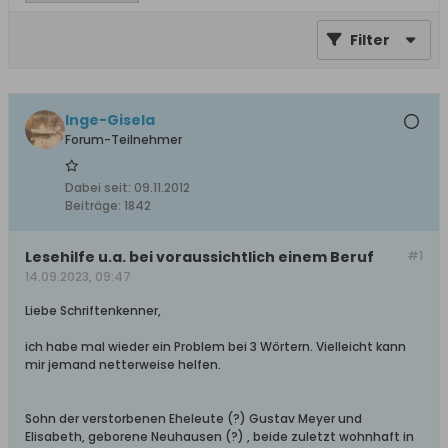
Filter
Inge-Gisela
Forum-Teilnehmer
Dabei seit:
09.11.2012
Beiträge:
1842
Lesehilfe u.a. bei voraussichtlich einem Beruf
#1
14.09.2023, 09:47
Liebe Schriftenkenner,
ich habe mal wieder ein Problem bei 3 Wörtern. Vielleicht kann
mir jemand netterweise helfen.
Sohn der verstorbenen Eheleute (?) Gustav Meyer und
Elisabeth, geborene Neuhausen (?) , beide zuletzt wohnhaft in