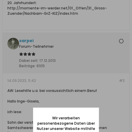
20. Jahrhundert:
http://momente-im-werder.net/01_Offen/31_Gross-
Zuender/Nachbarn-GrZ-KlZ/index.htm
sarpei
Forum-Teilnehmer
Dabei seit:
17.12.2013
Beiträge:
6105
14.09.2023, 11:42
#3
AW: Lesehilfe u.a. bei voraussichtlich einem Beruf
Hallo Inge-Gisela,
ich lese:
Wir verarbeiten
Sohn der verstorbenen Eheleute
personenbezogene Daten über
Samtscheerer Gustav Meyer und Elisabeth, geborenen
Nutzer unserer Website mithilfe