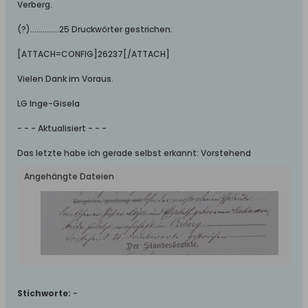
Verberg.
(?)…………..25 Druckwörter gestrichen.
[ATTACH=CONFIG]26237[/ATTACH]
Vielen Dank im Voraus.
LG Inge-Gisela
- - - Aktualisiert - - -
Das letzte habe ich gerade selbst erkannt: Vorstehend
Angehängte Dateien
Stichworte:
-