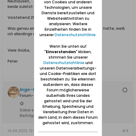
Neuhausen,
von Cookies und anderen
beide zuletzt wohnhaft in Verberg.
Technologien, um unsere
Dienste bereitzustellen und
Vorstehend 25 Druckwörter gestrichen
Websiteaktivitäten zu
analysieren. Weitere
Was genau ein Samtscheerer/Samtscherer zu tun hatte, weiß
Einzelheiten finden Sie in
ich allerdings nicht zu sagen.
unserer
Datenschutzrichtlinie
.
Wenn Sie unten auf
Viele Grüße,
"
Einverstanden
" klicken,
stimmen Sie unserer
Peter
Datenschutzrichtlinie
und
unseren Datenverarbeitungs-
und Cookie-Praktiken wie dort
beschrieben zu. Sie erkennen
außerdem an, dass dieses
Inge-Gisela
Forum möglicherweise
außerhalb Ihres Landes
Forum-Teilnehmer
gehostet wird und Sie der
Erhebung, Speicherung und
Dabei seit:
09.11.2012
Verarbeitung Ihrer Daten in
Beiträge:
1842
dem Land, in dem dieses Forum
gehostet wird, zustimmen.
14.09.2023, 12:02
#4