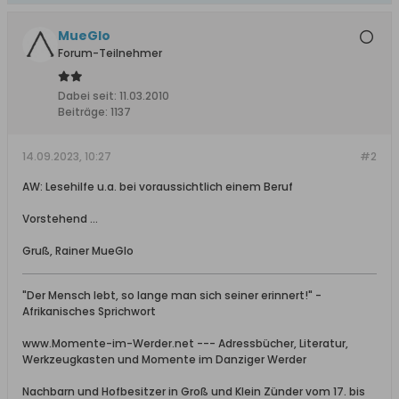
MueGlo
Forum-Teilnehmer
Dabei seit:
11.03.2010
Beiträge:
1137
14.09.2023, 10:27
#2
AW: Lesehilfe u.a. bei voraussichtlich einem Beruf
Vorstehend ...
Gruß, Rainer MueGlo
"Der Mensch lebt, so lange man sich seiner erinnert!" -
Afrikanisches Sprichwort
www.Momente-im-Werder.net --- Adressbücher, Literatur,
Werkzeugkasten und Momente im Danziger Werder
Nachbarn und Hofbesitzer in Groß und Klein Zünder vom 17. bis