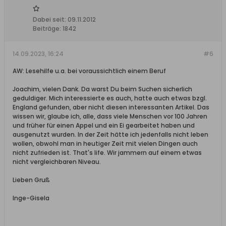
Dabei seit:
09.11.2012
Beiträge:
1842
14.09.2023, 16:24
#6
AW: Lesehilfe u.a. bei voraussichtlich einem Beruf
Joachim, vielen Dank. Da warst Du beim Suchen sicherlich
geduldiger. Mich interessierte es auch, hatte auch etwas bzgl.
England gefunden, aber nicht diesen interessanten Artikel. Das
wissen wir, glaube ich, alle, dass viele Menschen vor 100 Jahren
und früher für einen Appel und ein Ei gearbeitet haben und
ausgenutzt wurden. In der Zeit hätte ich jedenfalls nicht leben
wollen, obwohl man in heutiger Zeit mit vielen Dingen auch
nicht zufrieden ist. That's life. Wir jammern auf einem etwas
nicht vergleichbaren Niveau.
Lieben Gruß
Inge-Gisela