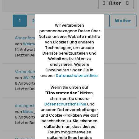
Filter
1
2
4
5
6
11
16
Weiter
Wir verarbeiten
personenbezogene Daten über
Nutzer unserer Website mithilfe
Ahnenforschung und KI
von Cookies und anderen
von
Weimaraner
Technologien, um unsere
14 Antworten
419 Hits
0 Likes
Dienste bereitzustellen und
Letzter Beitrag
29.03.2026, 16:44
Websiteaktivitäten zu
analysieren. Weitere
Einzelheiten finden Sie in
Vermerken auf HOK DÄ-FL u.a.
unserer
Datenschutzrichtlinie
.
von
JW-78
6 Antworten
2.160 Hits
0 Likes
Wenn Sie unten auf
Letzter Beitrag
17.11.2025, 21:28
"
Einverstanden
" klicken,
stimmen Sie unserer
Datenschutzrichtlinie
und
durchgestrichene Heimatortskarteiblätter
unseren Datenverarbeitungs-
von
klaus_skibowski
und Cookie-Praktiken wie dort
6 Antworten
2.780 Hits
0 Likes
beschrieben zu. Sie erkennen
Letzter Beitrag
11.08.2025, 19:49
außerdem an, dass dieses
Forum möglicherweise
außerhalb Ihres Landes