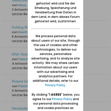
Geburtsregister ab 1920
gehostet wird und Sie der
von
klaus_skibowski
Erhebung, Speicherung und
3 Antworten
1.710 Hits
0 Likes
Verarbeitung Ihrer Daten in
Letzter Beitrag
27.07.2025, 16:27
dem Land, in dem dieses Forum
gehostet wird, zustimmen.
Kohling Melderegister
von
Kaschube Peter
We process personal data
8 Antworten
2.571 Hits
0 Likes
about users of our site, through
Letzter Beitrag
28.05.2025, 16:30
the use of cookies and other
technologies, to deliver our
services, personalize
DNA-Tests - Das Geschäft mit den Genen
advertising, and to analyze site
von
ParschauWossitz
activity. We may share certain
4 Antworten
1.845 Hits
0 Likes
information about our users
Letzter Beitrag
28.05.2025, 07:04
with our advertising and
analytics partners. For
additional details, refer to our
Roland Info Grafiken
Privacy Policy
.
von
ParschauWossitz
0 Antworten
1.661 Hits
0 Likes
By clicking "
I AGREE
" below, you
Letzter Beitrag
01.05.2025, 09:47
agree to our
Privacy Policy
and
our personal data processing
and cookie practices as
Heiratsalter zu Beginn des 19. Jahrhunderts