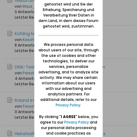
Geburtsregister ab 1920
gehostet wird und Sie der
von
klaus_skibowski
Erhebung, Speicherung und
3 Antworten
1.710 Hits
0 Likes
Verarbeitung Ihrer Daten in
Letzter Beitrag
27.07.2025, 16:27
dem Land, in dem dieses Forum
gehostet wird, zustimmen.
Kohling Melderegister
von
Kaschube Peter
We process personal data
8 Antworten
2.571 Hits
0 Likes
about users of our site, through
Letzter Beitrag
28.05.2025, 16:30
the use of cookies and other
technologies, to deliver our
DNA-Tests - Das Geschäft mit den Genen
services, personalize
advertising, and to analyze site
von
ParschauWossitz
activity. We may share certain
4 Antworten
1.845 Hits
0 Likes
information about our users
Letzter Beitrag
28.05.2025, 07:04
with our advertising and
analytics partners. For
additional details, refer to our
Roland Info Grafiken
Privacy Policy
.
von
ParschauWossitz
0 Antworten
1.661 Hits
0 Likes
By clicking "
I AGREE
" below, you
Letzter Beitrag
01.05.2025, 09:47
agree to our
Privacy Policy
and
our personal data processing
Heiratsalter zu Beginn des 19. Jahrhunderts
and cookie practices as