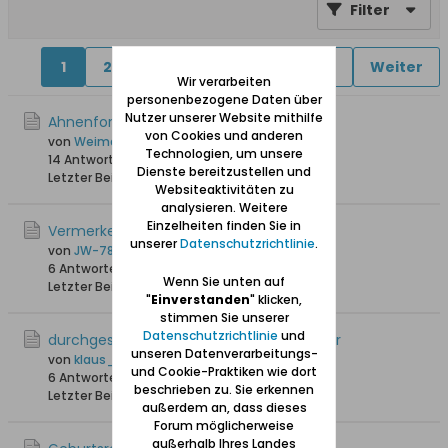
Filter
1
2
4
5
6
11
16
Weiter
Wir verarbeiten
personenbezogene Daten über
Nutzer unserer Website mithilfe
Ahnenforschung und KI
von Cookies und anderen
von
Weimaraner
Technologien, um unsere
14 Antworten
418 Hits
0 Likes
Dienste bereitzustellen und
Letzter Beitrag
29.03.2026, 16:44
Websiteaktivitäten zu
analysieren. Weitere
Einzelheiten finden Sie in
Vermerken auf HOK DÄ-FL u.a.
unserer
Datenschutzrichtlinie
.
von
JW-78
6 Antworten
2.158 Hits
0 Likes
Wenn Sie unten auf
Letzter Beitrag
17.11.2025, 21:28
"
Einverstanden
" klicken,
stimmen Sie unserer
Datenschutzrichtlinie
und
durchgestrichene Heimatortskarteiblätter
unseren Datenverarbeitungs-
von
klaus_skibowski
und Cookie-Praktiken wie dort
6 Antworten
2.780 Hits
0 Likes
beschrieben zu. Sie erkennen
Letzter Beitrag
11.08.2025, 19:49
außerdem an, dass dieses
Forum möglicherweise
außerhalb Ihres Landes