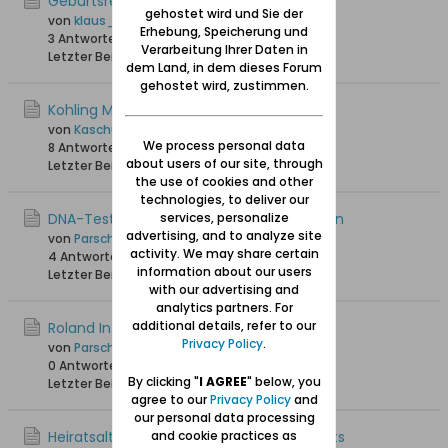
Geburtsregister ab 1920
gehostet wird und Sie der
von
klaus_skibowski
Erhebung, Speicherung und
3 Antworten
1.710 Hits
0 Likes
Verarbeitung Ihrer Daten in
Letzter Beitrag
27.07.2025, 16:27
dem Land, in dem dieses Forum
gehostet wird, zustimmen.
Kohling Melderegister
von
Kaschube Peter
We process personal data
8 Antworten
2.571 Hits
0 Likes
about users of our site, through
Letzter Beitrag
28.05.2025, 16:30
the use of cookies and other
technologies, to deliver our
DNA-Tests - Das Geschäft mit den Genen
services, personalize
advertising, and to analyze site
von
ParschauWossitz
activity. We may share certain
4 Antworten
1.845 Hits
0 Likes
information about our users
Letzter Beitrag
28.05.2025, 07:04
with our advertising and
analytics partners. For
additional details, refer to our
Roland Info Grafiken
Privacy Policy
.
von
ParschauWossitz
0 Antworten
1.661 Hits
0 Likes
By clicking "
I AGREE
" below, you
Letzter Beitrag
01.05.2025, 09:47
agree to our
Privacy Policy
and
our personal data processing
Heiratsalter zu Beginn des 19. Jahrhunderts
and cookie practices as