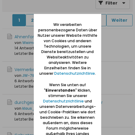
Filter
1
2
4
5
6
11
16
Weiter
Wir verarbeiten
personenbezogene Daten über
Nutzer unserer Website mithilfe
Ahnenforschung und KI
von Cookies und anderen
von
Weimaraner
Technologien, um unsere
14 Antworten
419 Hits
0 Likes
Dienste bereitzustellen und
Letzter Beitrag
29.03.2026, 16:44
Websiteaktivitäten zu
analysieren. Weitere
Einzelheiten finden Sie in
Vermerken auf HOK DÄ-FL u.a.
unserer
Datenschutzrichtlinie
.
von
JW-78
6 Antworten
2.159 Hits
0 Likes
Wenn Sie unten auf
Letzter Beitrag
17.11.2025, 21:28
"
Einverstanden
" klicken,
stimmen Sie unserer
Datenschutzrichtlinie
und
durchgestrichene Heimatortskarteiblätter
unseren Datenverarbeitungs-
von
klaus_skibowski
und Cookie-Praktiken wie dort
6 Antworten
2.780 Hits
0 Likes
beschrieben zu. Sie erkennen
Letzter Beitrag
11.08.2025, 19:49
außerdem an, dass dieses
Forum möglicherweise
außerhalb Ihres Landes