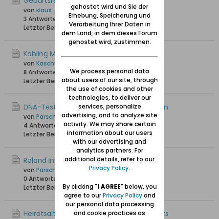
Geburtsregister ab 1920
gehostet wird und Sie der
von
klaus_skibowski
Erhebung, Speicherung und
3 Antworten
1.710 Hits
0 Likes
Verarbeitung Ihrer Daten in
Letzter Beitrag
27.07.2025, 16:27
dem Land, in dem dieses Forum
gehostet wird, zustimmen.
Kohling Melderegister
von
Kaschube Peter
We process personal data
8 Antworten
2.571 Hits
0 Likes
about users of our site, through
Letzter Beitrag
28.05.2025, 16:30
the use of cookies and other
technologies, to deliver our
DNA-Tests - Das Geschäft mit den Genen
services, personalize
advertising, and to analyze site
von
ParschauWossitz
activity. We may share certain
4 Antworten
1.844 Hits
0 Likes
information about our users
Letzter Beitrag
28.05.2025, 07:04
with our advertising and
analytics partners. For
additional details, refer to our
Roland Info Grafiken
Privacy Policy
.
von
ParschauWossitz
0 Antworten
1.661 Hits
0 Likes
By clicking "
I AGREE
" below, you
Letzter Beitrag
01.05.2025, 09:47
agree to our
Privacy Policy
and
our personal data processing
Heiratsalter zu Beginn des 19. Jahrhunderts
and cookie practices as