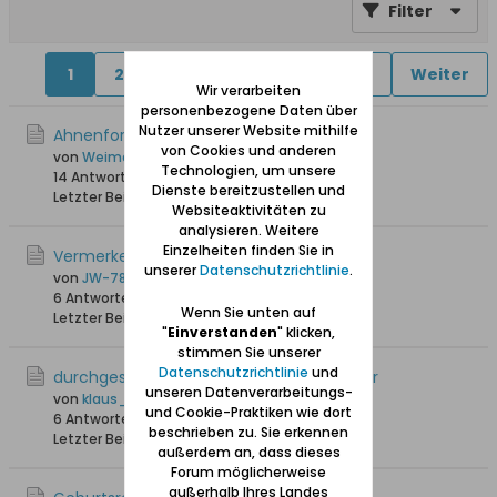
Filter
1
2
4
5
6
11
16
Weiter
Wir verarbeiten
personenbezogene Daten über
Nutzer unserer Website mithilfe
Ahnenforschung und KI
von Cookies und anderen
von
Weimaraner
Technologien, um unsere
14 Antworten
417 Hits
0 Likes
Dienste bereitzustellen und
Letzter Beitrag
29.03.2026, 16:44
Websiteaktivitäten zu
analysieren. Weitere
Einzelheiten finden Sie in
Vermerken auf HOK DÄ-FL u.a.
unserer
Datenschutzrichtlinie
.
von
JW-78
6 Antworten
2.157 Hits
0 Likes
Wenn Sie unten auf
Letzter Beitrag
17.11.2025, 21:28
"
Einverstanden
" klicken,
stimmen Sie unserer
Datenschutzrichtlinie
und
durchgestrichene Heimatortskarteiblätter
unseren Datenverarbeitungs-
von
klaus_skibowski
und Cookie-Praktiken wie dort
6 Antworten
2.780 Hits
0 Likes
beschrieben zu. Sie erkennen
Letzter Beitrag
11.08.2025, 19:49
außerdem an, dass dieses
Forum möglicherweise
außerhalb Ihres Landes