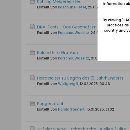
Kohling Melderegister
information abo
Erstellt von
Kaschube Peter
,
25.05.2025, 18:10
By clicking "
I A
practices as
DNA-Tests - Das Geschäft mit den Genen
country and yo
Erstellt von
ParschauWossitz
,
24.05.2025, 20:48
Roland Info Grafiken
Erstellt von
ParschauWossitz
,
01.05.2025, 09:47
Heiratsalter zu Beginn des 19. Jahrhunderts
Erstellt von
Wolfgang II
,
12.02.2025, 00:46
Poggenpfuhl
Erstellt von
Harald Steinert
,
15.01.2025, 21:02
Auf der Suche: Tschechische Quellen / Hilfe