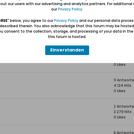
8 Antwort
ut our users with our advertising and analytics partners. For additional d
2.571 Hits
our
Privacy Policy
.
0 Likes
GREE
" below, you agree to our
Privacy Policy
and our personal data proces
 described therein. You also acknowledge that this forum may be hosted
4 Antwort
u consent to the collection, storage, and processing of your data in th
1.845 Hits
this forum is hosted.
0 Likes
Einverstanden
0 Antwort
1.661 Hits
0 Likes
11 Antwort
4.124 Hits
0 Likes
2 Antwort
2.279 Hits
0 Likes
8 Antwort