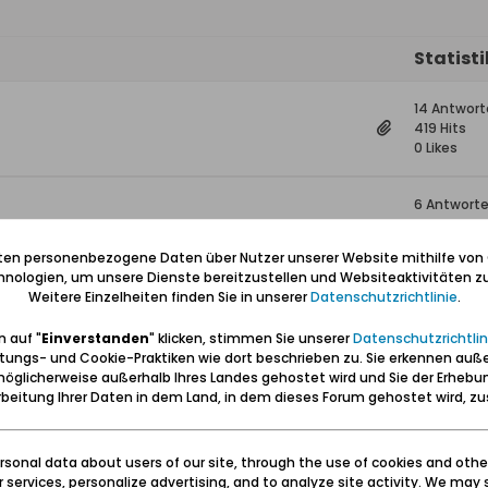
Statist
14 Antwor
419 Hits
0 Likes
6 Antwort
2.160 Hits
0 Likes
iten personenbezogene Daten über Nutzer unserer Website mithilfe von
nologien, um unsere Dienste bereitzustellen und Websiteaktivitäten zu
Weitere Einzelheiten finden Sie in unserer
Datenschutzrichtlinie
.
6 Antwort
2.780 Hits
 auf "
Einverstanden
" klicken, stimmen Sie unserer
Datenschutzrichtlin
0 Likes
tungs- und Cookie-Praktiken wie dort beschrieben zu. Sie erkennen auß
öglicherweise außerhalb Ihres Landes gehostet wird und Sie der Erhebu
3 Antwort
beitung Ihrer Daten in dem Land, in dem dieses Forum gehostet wird, 
1.710 Hits
0 Likes
sonal data about users of our site, through the use of cookies and othe
ur services, personalize advertising, and to analyze site activity. We may 