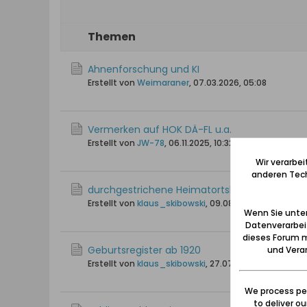
Themen
Ahnenforschung und KI
Erstellt von
Weimaraner
,
07.03.2026, 05:08
Vermerken auf HOK DÄ-FL u.a.
Erstellt von
JW-78
,
06.11.2025, 10:32
Wir verarbe
anderen Tech
durchgestrichene Heimatortskarteiblätter
Erstellt von
klaus_skibowski
,
09.08.2025, 17:41
Wenn Sie unten
Datenverarbei
dieses Forum m
Geburtsregister ab 1920
und Verar
Erstellt von
klaus_skibowski
,
27.07.2025, 14:28
We process per
to deliver o