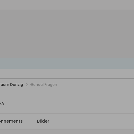
 Raum Danzig
Geneal.Fragen
DNA
onnements
Bilder