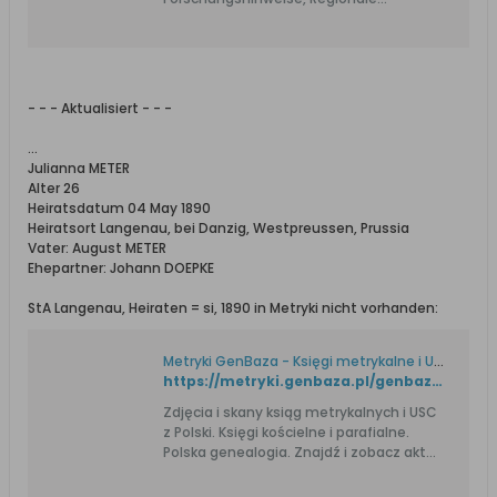
Forschung, Stammbaum, Genealogie-
Online, Vorfahren, Adressen, Daten,
Fakten, Standesamtsregister,
Standesamt, Kirchenbücher, Berent,
Briesen, Danzig, Dirschau, Deutsch Krone,
- - - Aktualisiert - - -
Elbing, Flatow, Graudenz, Karthaus,
Konitz, Kulm, Löbau,
...
Marienburg,Marienwerder, Neustadt,
Julianna METER
Preußisch Stargard, Putzig, Rosenberg,
Alter 26
Schlochau, Schwetz,Strasburg, Stuhm,
Heiratsdatum 04 May 1890
Thorn, Tuchel, Kulmer Land, deutsche
Heiratsort Langenau, bei Danzig, Westpreussen, Prussia
Flüchtlinge in Dänemark
Vater: August METER
Ehepartner: Johann DOEPKE
StA Langenau, Heiraten = si, 1890 in Metryki nicht vorhanden:
Metryki GenBaza - Księgi metrykalne i USC. Genealogia.
https://metryki.genbaza.pl/genbaza,list,69305,1
Zdjęcia i skany ksiąg metrykalnych i USC
z Polski. Księgi kościelne i parafialne.
Polska genealogia. Znajdź i zobacz akt
urodzenia, ślubu i zgonu przodka.