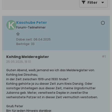
Filter
Kaschube Peter
Forum-Teilnehmer
Dabei seit:
06.04.2025
Beiträge:
33
Kohling Melderegister
#1
25.05.2025, 18:10
Guten Abend, weiß jemand wo ich das Melderegister von
Kohling bei Dirschau,
in der Zeit zwischen 1919 und 1930 finde?
Kohling gehörte ja zu dieser Zeit zum Kreis Danzig. Oder
sonstige Unterlagen aus dieser Zeit, meine Urgroßmutter
Julianna geb. Meter, verwitwete Depke in zweiter Ehe
verheiratete Patzer ist in dieser Zeit vermutlich verstorben.
Gruß Peter
Bin für jeden Hinweis dankbar.