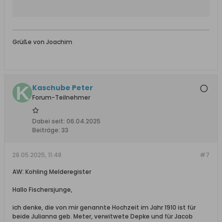
Forschung, Stammbaum, Genealogie-
Online, Vorfahren, Adressen, Daten,
Fakten, Standesamtsregister,
Standesamt, Kirchenbücher, Berent,
Briesen, Danzig, Dirschau, Deutsch Krone,
Grüße von Joachim
Elbing, Flatow, Graudenz, Karthaus,
Konitz, Kulm, Löbau,
Marienburg,Marienwerder, Neustadt,
Preußisch Stargard, Putzig, Rosenberg,
Schlochau, Schwetz,Strasburg, Stuhm,
Kaschube Peter
Thorn, Tuchel, Kulmer Land, deutsche
Forum-Teilnehmer
Flüchtlinge in Dänemark
Dabei seit:
06.04.2025
Beiträge:
33
28.05.2025, 11:48
#7
AW: Kohling Melderegister
Hallo Fischersjunge,
ich denke, die von mir genannte Hochzeit im Jahr 1910 ist für
beide Julianna geb. Meter, verwitwete Depke und für Jacob