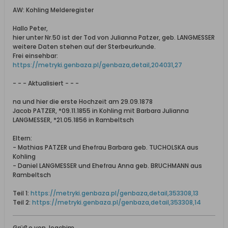
AW: Kohling Melderegister
Hallo Peter,
hier unter Nr.50 ist der Tod von Julianna Patzer, geb. LANGMESSER
weitere Daten stehen auf der Sterbeurkunde.
Frei einsehbar:
https://metryki.genbaza.pl/genbaza,detail,204031,27
- - - Aktualisiert - - -
na und hier die erste Hochzeit am 29.09.1878
Jacob PATZER, *09.11.1855 in Kohling mit Barbara Julianna
LANGMESSER, *21.05.1856 in Rambeltsch
Eltern:
- Mathias PATZER und Ehefrau Barbara geb. TUCHOLSKA aus
Kohling
- Daniel LANGMESSER und Ehefrau Anna geb. BRUCHMANN aus
Rambeltsch
Teil 1:
https://metryki.genbaza.pl/genbaza,detail,353308,13
Teil 2:
https://metryki.genbaza.pl/genbaza,detail,353308,14
Grüße von Joachim