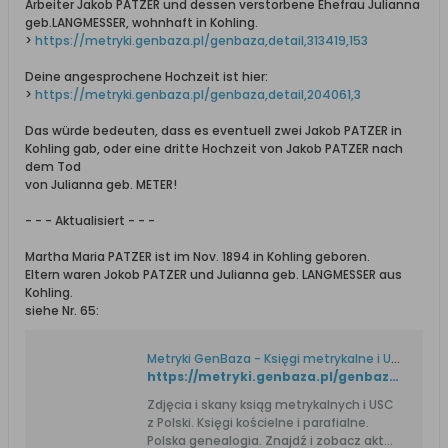
Arbeiter Jakob PATZER und dessen verstorbene Ehefrau Julianna
geb.LANGMESSER, wohnhaft in Kohling.
>
https://metryki.genbaza.pl/genbaza,detail,313419,153
Deine angesprochene Hochzeit ist hier:
>
https://metryki.genbaza.pl/genbaza,detail,204061,3
Das würde bedeuten, dass es eventuell zwei Jakob PATZER in
Kohling gab, oder eine dritte Hochzeit von Jakob PATZER nach
dem Tod
von Julianna geb. METER!
- - - Aktualisiert - - -
Martha Maria PATZER ist im Nov. 1894 in Kohling geboren.
Eltern waren Jokob PATZER und Julianna geb. LANGMESSER aus
Kohling.
siehe Nr. 65:
Metryki GenBaza - Księgi metrykalne i USC. Genealogia.
https://metryki.genbaza.pl/genbaza,detail,204089,35
Zdjęcia i skany ksiąg metrykalnych i USC
z Polski. Księgi kościelne i parafialne.
Polska genealogia. Znajdź i zobacz akt