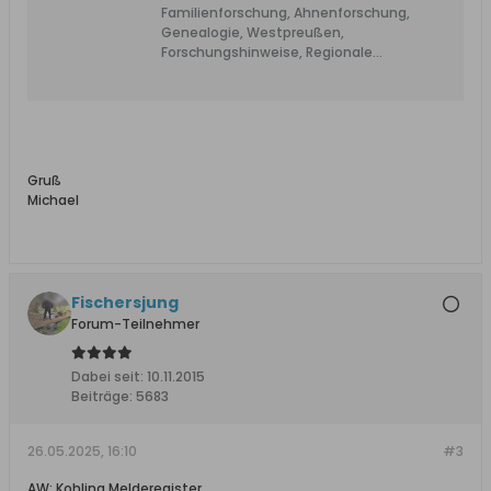
Familienforschung, Ahnenforschung,
Genealogie, Westpreußen,
Forschungshinweise, Regionale
Forschung, Stammbaum, Genealogie-
Online, Vorfahren, Adressen, Daten,
Fakten, Standesamtsregister,
Standesamt, Kirchenbücher, Berent,
Briesen, Danzig, Dirschau, Deutsch Krone,
Elbing, Flatow, Graudenz, Karthaus,
Gruß
Konitz, Kulm, Löbau,
Michael
Marienburg,Marienwerder, Neustadt,
Preußisch Stargard, Putzig, Rosenberg,
Schlochau, Schwetz,Strasburg, Stuhm,
Thorn, Tuchel, Kulmer Land, deutsche
Flüchtlinge in Dänemark
Fischersjung
Forum-Teilnehmer
Dabei seit:
10.11.2015
Beiträge:
5683
26.05.2025, 16:10
#3
AW: Kohling Melderegister