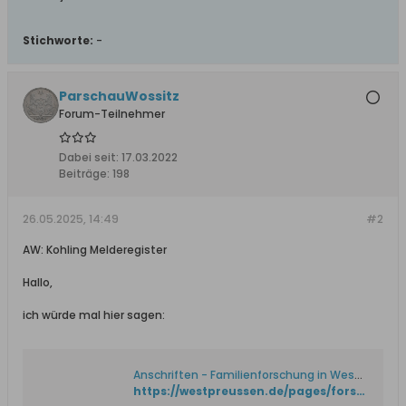
Stichworte:
-
ParschauWossitz
Forum-Teilnehmer
Dabei seit:
17.03.2022
Beiträge:
198
26.05.2025, 14:49
#2
AW: Kohling Melderegister
Hallo,
ich würde mal hier sagen:
Anschriften - Familienforschung in Westpreußen
https://westpreussen.de/pages/forschungshilfen/standesamtsregister/anschriften.php?anschrift=Standesamt%20Hohenstein