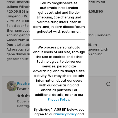
Nähe Dirschau, ehem. Kr. Danzig, da mir das Todesdatum für
Forum möglicherweise
Juliane Wilhelmine Patzer unbekannt ist.
außerhalb Ihres Landes
* 20.05.1863 in Scherniau, Kreis Danziger Höhe oo 04.05.1890
gehostet wird und Sie der
Langenau, Kr. Danziger Höhe
Erhebung, Speicherung und
2-te Ehe 13.08.1910 Hohenstein, Kr. Dirschau
Verarbeitung Ihrer Daten in
Seit dieser Zeit wohnt sie in Kohling mit Ihrem
dem Land, in dem dieses Forum
Ehemann Jacob Patzer.
gehostet wird, zustimmen.
Kohling gehörte nach 1920 nicht mehr zum Kr. Dirschau, sondern
wieder zum Kr. Danzig.
Das letzte Lebenszeichen gibt es aus dem Jahr 1919, im
We process personal data
Adressbuch Ldkr. Danzig 1926/27 wird nur ihr Mann genannt, ich
about users of our site, through
gehe davon aus, dass sie zwischen 1919 und 1927 in Kohling
the use of cookies and other
gestorben ist.
technologies, to deliver our
services, personalize
advertising, and to analyze site
activity. We may share certain
information about our users
Fischersjung
with our advertising and
Forum-Teilnehmer
analytics partners. For
additional details, refer to our
Privacy Policy
.
Dabei seit:
10.11.2015
Beiträge:
5683
By clicking "
I AGREE
" below, you
agree to our
Privacy Policy
and