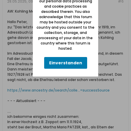
our personal data processing
28.05.2025, 09:18
#6
and cookie practices as
AW: Kohling Melderegister
described therein. You also
acknowledge that this forum
Hallo Peter,
may be hosted outside your
zu: "Das letzte Lebenszeichen gibt es aus dem Jahr 1919, im
country and you consent to the
Adressbuch Ldkr. Danzig 1926/27 wird nur ihr Mann genannt, ich
collection, storage, and
gehe davon aus, dass sie zwischen 1919 und 1927 in Kohling
processing of your data in the
gestorben ist."
country where this forum is
hosted.
Im Adressbuch ist immer 'nur' der Haushaltsvorstand, in diesem
Fall der Jacob, aufgeführt.
Einverstanden
Eine Ehefrau ist erst nach dem Tod vom Ehemann aufgeführt.
Dann meistens als Ww. (Witwe)
1927/1928 ist PATZER Jacob, Arbeiter, in Kohling verzeichnet. Das
sagt nicht, ob die Ehefrau lebend oder schon verstorben ist.
https://www.ancestry.de/search/colle...=successSource
- - - Aktualisiert - - -
....
ich bekomme einiges nicht zusammen:
In einer Hochzeit z.B. Zoppot am 11.11.1924,
steht bei der Braut, Martha Maria PATZER, kat., als Eltern der