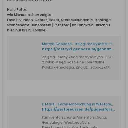
Hallo Peter,
wie Michael schon zeigte.
Freie Urkunden, Geburt, Heirat, Sterbeurkunden zu Kohling =
Standesamt Hohenstein [Pszczółki] im Landkreis Dirschau
hier, nur bis 1911 online:
Metryki GenBaza - Księgi metrykalne i USC. Genealogia.
https://metryki.genbaza.pl/genbaza,list,203999,1
Zdjęcia i skany ksiąg metrykalnych i USC
z Polski. Księgi kościelne i parafialne.
Polska genealogia. Znajdź i zobacz akt
urodzenia, ślubu i zgonu przodka.
Details - Familienforschung in Westpreußen
https://westpreussen.de/pages/forschungshilfen/ortsverzeichnis/details.php?ID=3376
Familienforschung, Ahnenforschung,
Genealogie, Westpreußen,
Forschungshinweise, Regionale