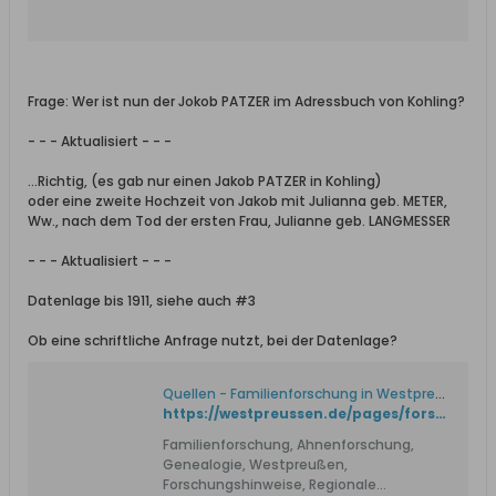
urodzenia, ślubu i zgonu przodka.
Frage: Wer ist nun der Jokob PATZER im Adressbuch von Kohling?
- - - Aktualisiert - - -
...Richtig, (es gab nur einen Jakob PATZER in Kohling)
oder eine zweite Hochzeit von Jakob mit Julianna geb. METER,
Ww., nach dem Tod der ersten Frau, Julianne geb. LANGMESSER
- - - Aktualisiert - - -
Datenlage bis 1911, siehe auch #3
Ob eine schriftliche Anfrage nutzt, bei der Datenlage?
Quellen - Familienforschung in Westpreußen
https://westpreussen.de/pages/forschungshilfen/standesamtsregister/quellen.php?ID=225
Familienforschung, Ahnenforschung,
Genealogie, Westpreußen,
Forschungshinweise, Regionale