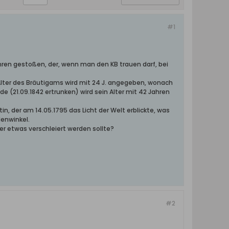
#1
hren gestoßen, der, wenn man den KB trauen darf, bei
as Alter des Bräutigams wird mit 24 J. angegeben, wonach
e (21.09.1842 ertrunken) wird sein Alter mit 42 Jahren
, der am 14.05.1795 das Licht der Welt erblickte, was
enwinkel.
ier etwas verschleiert werden sollte?
#2