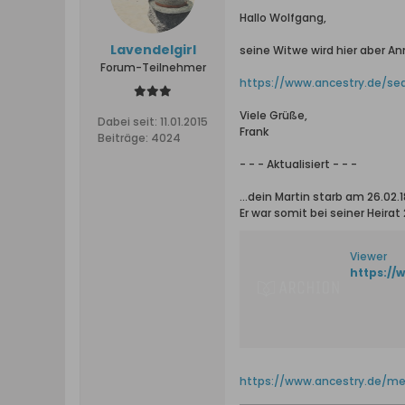
Hallo Wolfgang,
Lavendelgirl
seine Witwe wird hier aber A
Forum-Teilnehmer
https://www.ancestry.de/sea
Viele Grüße,
Dabei seit:
11.01.2015
Frank
Beiträge:
4024
- - - Aktualisiert - - -
...dein Martin starb am 26.02
Er war somit bei seiner Heirat 
Viewer
https://
https://www.ancestry.de/med