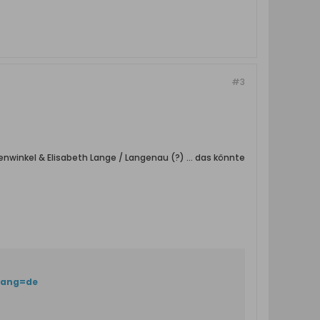
#3
enwinkel & Elisabeth Lange / Langenau (?) ... das könnte
lang=de