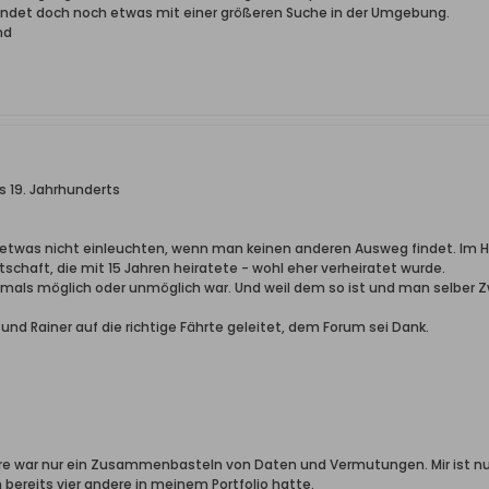
ndet doch noch etwas mit einer größeren Suche in der Umgebung.
nd
s 19. Jahrhunderts
m etwas nicht einleuchten, wenn man keinen anderen Ausweg findet. Im H
chaft, die mit 15 Jahren heiratete - wohl eher verheiratet wurde.
als möglich oder unmöglich war. Und weil dem so ist und man selber Zw
nd Rainer auf die richtige Fährte geleitet, dem Forum sei Dank.
dere war nur ein Zusammenbasteln von Daten und Vermutungen. Mir ist nur
bereits vier andere in meinem Portfolio hatte.