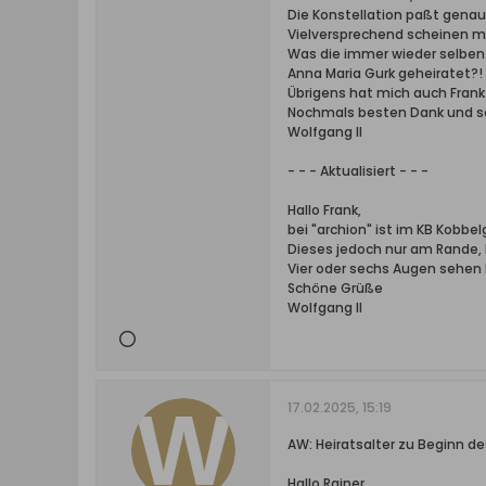
Die Konstellation paßt genau
Vielversprechend scheinen mi
Was die immer wieder selben V
Anna Maria Gurk geheiratet?! 
Übrigens hat mich auch Frank
Nochmals besten Dank und 
Wolfgang II
- - - Aktualisiert - - -
Hallo Frank,
bei "archion" ist im KB Kobb
Dieses jedoch nur am Rande, 
Vier oder sechs Augen sehen h
Schöne Grüße
Wolfgang II
17.02.2025, 15:19
AW: Heiratsalter zu Beginn de
Hallo Rainer,