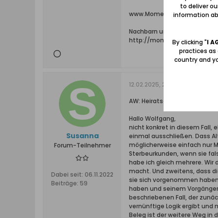
to deliver o
www.Momente-im-Werder.net 
information abo
Nachbarn und Hofbesitzer in G
http://momente-im-werder.
By clicking "
I A
practices as
country and yo
12.02.2025, 21:29
AW: Heiratsalter zu Beginn de
Hallo Wolfgang,
nicht konkret in diesem Fall, 
Susanna
einmal ausschließen. Dass Al
möglicherweise einfach nur M
Forum-Teilnehmer
Sterbeurkunden, wenn sie fals
habe ich gleich mehrere. Wir 
macht. Und zweitens, dass 
Dabei seit:
06.11.2022
sie sich vorgenommen haben). 
Beiträge:
59
haben und seinem Vorgänger w
beschriebenen Fall, der zunäc
vernünftige Logik ergibt und
Beleg ist der weitere Weg in