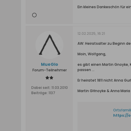
Ein kleines Dankeschön für e
12.02.2025, 16:21
AW: Heiratsalter zu Beginn de
Moin, Wolfgang,
MueGlo
es gibt einen Martin Gnoyke, 
passen ...
Forum-Teilnehmer
Er heiratet 1811 nicht Anna Gu
Dabei seit:
11.03.2010
Martin GHnoyke & Anna Maria
Beiträge:
1137
Ortsfamil
https:/