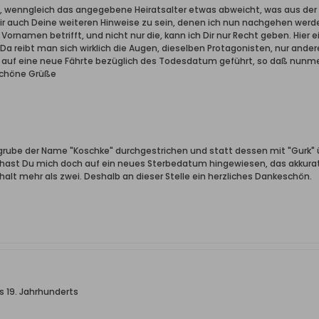
, wenngleich das angegebene Heiratsalter etwas abweicht, was aus der 
r auch Deine weiteren Hinweise zu sein, denen ich nun nachgehen werd
ornamen betrifft, und nicht nur die, kann ich Dir nur Recht geben. Hier 
Da reibt man sich wirklich die Augen, dieselben Protagonisten, nur ander
 auf eine neue Fährte bezüglich des Todesdatum geführt, so daß nunmeh
schöne Grüße
elgrube der Name "Koschke" durchgestrichen und statt dessen mit "Gurk" 
hast Du mich doch auf ein neues Sterbedatum hingewiesen, das akkurat 
alt mehr als zwei. Deshalb an dieser Stelle ein herzliches Dankeschön.
s 19. Jahrhunderts