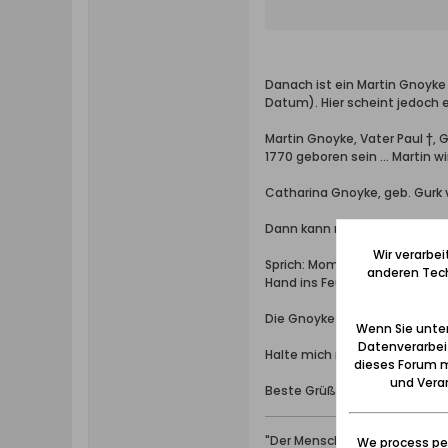
Danach ist ein Martin Gnoyke 
Datum). Hier scheint jedoch e
Martin Gnoyke, Vater Paul †, 
1770 geboren sein ... Martin w
Catharina Gnoyke, geb. Gurk ve
Dann kann natürlich sein, dass
Wir verarbe
Sprich: Momentan noch Unsiche
anderen Tech
Hand ins Feuer ...
Die Gnoyke bleiben eine Crux 
Wenn Sie unten
Datenverarbei
Halte mich mal auf dem Lauf
dieses Forum m
und Verar
Beste Grüße, Rainer MueGlo
"Der Mensch lebt, so lange ma
We process per