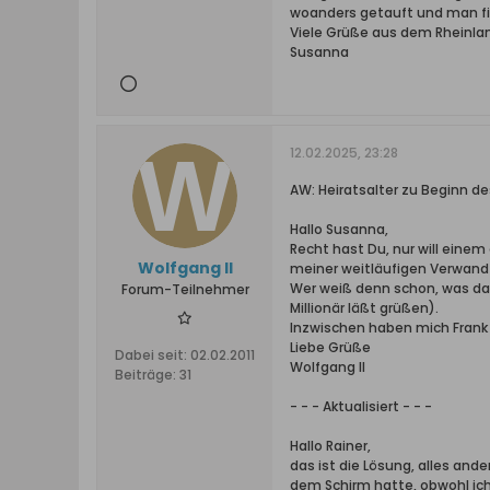
woanders getauft und man fi
Viele Grüße aus dem Rheinla
Susanna
12.02.2025, 23:28
AW: Heiratsalter zu Beginn de
Hallo Susanna,
Recht hast Du, nur will eine
Wolfgang II
meiner weitläufigen Verwandts
Wer weiß denn schon, was dam
Forum-Teilnehmer
Millionär läßt grüßen).
Inzwischen haben mich Frank u
Liebe Grüße
Dabei seit:
02.02.2011
Wolfgang II
Beiträge:
31
- - - Aktualisiert - - -
Hallo Rainer,
das ist die Lösung, alles an
dem Schirm hatte, obwohl ich 