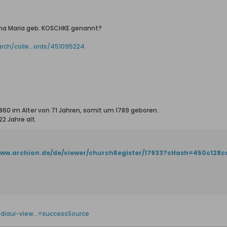
nna Maria geb. KOSCHKE genannt?
rch/colle...ords/451095224
.1860 im Alter von 71 Jahren, somit um 1789 geboren.
22 Jahre alt.
www.archion.de/de/viewer/churchRegister/17933?cHash=450c128
iaui-view...=successSource