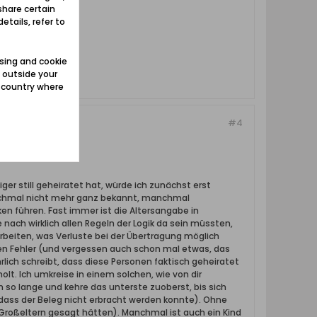
share certain
er Werder
etails, refer to
sing and cookie
 outside your
e country where
#4
iger still geheiratet hat, würde ich zunächst erst
Manchmal nicht mehr ganz bekannt, manchmal
n führen. Fast immer ist die Altersangabe in
 nach wirklich allen Regeln der Logik da sein müssten,
arbeiten, was Verluste bei der Übertragung möglich
 Fehler (und vergessen auch schon mal etwas, das
rlich schreibt, dass diese Personen faktisch geheiratet
t. Ich umkreise in einem solchen, wie von dir
n so lange und kehre das unterste zuoberst, bis sich
 dass der Beleg nicht erbracht werden konnte). Ohne
e Großeltern gesagt hätten). Manchmal ist auch ein Kind