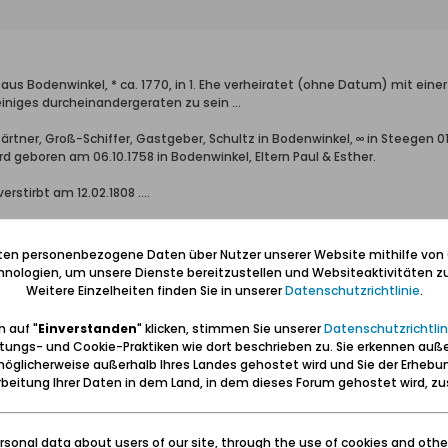
aus Bodenwinkel, * ca. 1770, in 1. Ehe verheiratet (ohne Datum) mit einer
iniges durcheinandergeraten zu sein ...
Gärtner, Groß-Schiffer, Gastgeber, Schultz in Bodenwinkel, ∞ in Steegen 0
ird geboren am 06.10.1758 in Bodenwinkel, Eltern Paul & Esther.
rstirbt am 12.02.1808 ....
 er 1811 erneut heiratet, still, weil die Braut schwanger ist (???) oder er
iten personenbezogene Daten über Nutzer unserer Website mithilfe von
rheit ... am wahrscheinlichsten halte ich zur Zeit den Martin von 1789 al
nologien, um unsere Dienste bereitzustellen und Websiteaktivitäten zu
Weitere Einzelheiten finden Sie in unserer
Datenschutzrichtlinie
.
... aufgrund ihrer großen Zahl und den ewig gleichen Vornamen ...
 auf "
Einverstanden
" klicken, stimmen Sie unserer
Datenschutzrichtlin
tungs- und Cookie-Praktiken wie dort beschrieben zu. Sie erkennen auß
enden bzgl. Deines weiteren Vorgehens.
öglicherweise außerhalb Ihres Landes gehostet wird und Sie der Erhebu
beitung Ihrer Daten in dem Land, in dem dieses Forum gehostet wird, 
n sich seiner erinnert!" - Afrikanisches Sprichwort
sonal data about users of our site, through the use of cookies and othe