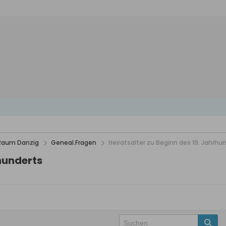
 Raum Danzig
Geneal.Fragen
Heiratsalter zu Beginn des 19. Jahrhu
rhunderts