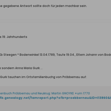
ine gegebene Antwort sollte doch für jeden machbar sein.
s 19. Jahrhunderts
Kb Steegen * Bodenwinkel 13.04.1789, Taufe 19.04., Eltern Johann von Bod
rk sondern Anna Maria Gurk ...
 Gurk tauchen im Ortsfamilienbuchg von Pröbbernau auf:
ienbuch Pröbbernau und Neukrug: Martin GNOYKE ✶um 1770
/ofb.genealogy.net/famreport.php?ofb=proebbernau&ID=I13860&