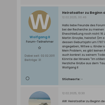
Heiratsalter zu Beginn 
12.02.2025, 00:46
Hallo liebe Freunde des Forum
bei der Recherche zu meinen 
Eheschließung noch nicht 16 Ja
Wolfgang II
Martin Gnoyke, heiratet (im s
Forum-Teilnehmer
dessen Geburtsjahr um 1787 li
angegeben, Witwe u. Kinder s
Mein Problem, es gibt keinen 
auch konkret zu seinem Tode
Dabei seit:
02.02.2011
Könnte der Hinweis "im stille
Beiträge:
31
Herzliche Grüße aus dem Ta
Wolfgang II
Stichworte:
-
12.02.2025, 13:30
AW: Heiratsalter zu Beginn de