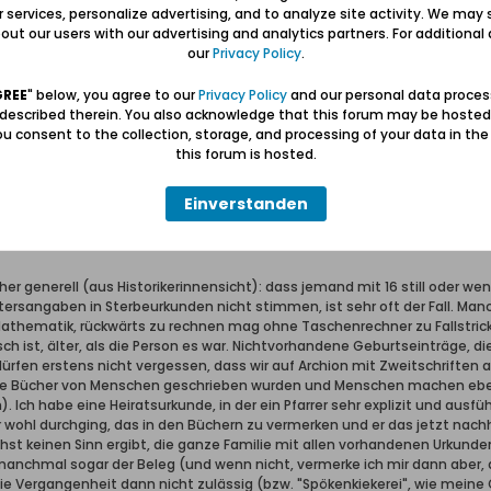
ur services, personalize advertising, and to analyze site activity. We may 
--- Adressbücher, Literatur, Werkzeugkasten und Momente im Danzig
ut our users with our advertising and analytics partners. For additional d
our
Privacy Policy
.
roß und Klein Zünder vom 17. bis 20. Jahrhundert:
net/01_Offen/31_Gross-Zuender/Nachbarn-GrZ-KlZ/index.htm
GREE
" below, you agree to our
Privacy Policy
and our personal data proces
 described therein. You also acknowledge that this forum may be hosted
u consent to the collection, storage, and processing of your data in th
this forum is hosted.
Einverstanden
s 19. Jahrhunderts
eher generell (aus Historikerinnensicht): dass jemand mit 16 still oder wen
tersangaben in Sterbeurkunden nicht stimmen, ist sehr oft der Fall. 
athematik, rückwärts zu rechnen mag ohne Taschenrechner zu Fallstricke
ch ist, älter, als die Person es war. Nichtvorhandene Geburtseinträge, die
dürfen erstens nicht vergessen, dass wir auf Archion mit Zweitschriften 
die Bücher von Menschen geschrieben wurden und Menschen machen eben
Ich habe eine Heiratsurkunde, in der ein Pfarrer sehr explizit und ausfüh
ohl durchging, das in den Büchern zu vermerken und er das jetzt nachhol
hst keinen Sinn ergibt, die ganze Familie mit allen vorhandenen Urkunde
 manchmal sogar der Beleg (und wenn nicht, vermerke ich mir dann aber,
 die Vergangenheit dann nicht zulässig (bzw. "Spökenkiekerei", wie mein