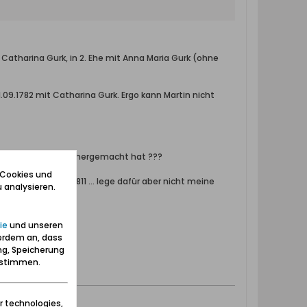
 Catharina Gurk, in 2. Ehe mit Anna Maria Gurk (ohne
1.09.1782 mit Catharina Gurk. Ergo kann Martin nicht
 sich über eine Nicht hergemacht hat ???
 Cookies und
s Bräutigam von 1811 ... lege dafür aber nicht meine
 analysieren.
ie
und unseren
erdem an, dass
ng, Speicherung
zustimmen.
r technologies,