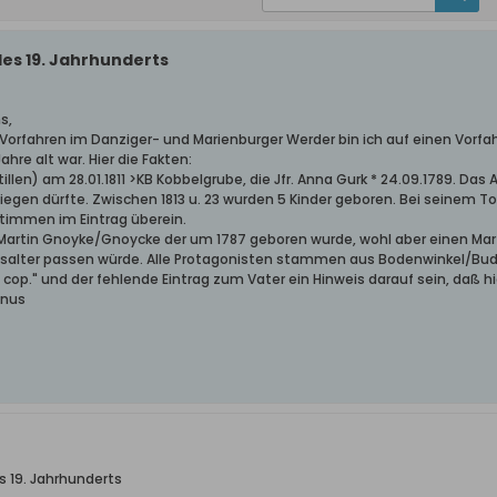
des 19. Jahrhunderts
s,
Vorfahren im Danziger- und Marienburger Werder bin ich auf einen Vorfa
hre alt war. Hier die Fakten:
tillen) am 28.01.1811 >KB Kobbelgrube, die Jfr. Anna Gurk * 24.09.1789. D
egen dürfte. Zwischen 1813 u. 23 wurden 5 Kinder geboren. Bei seinem Tod
timmen im Eintrag überein.
Martin Gnoyke/Gnoycke der um 1787 geboren wurde, wohl aber einen Martin
salter passen würde. Alle Protagonisten stammen aus Bodenwinkel/Bud
n cop." und der fehlende Eintrag zum Vater ein Hinweis darauf sein, daß h
unus
s 19. Jahrhunderts