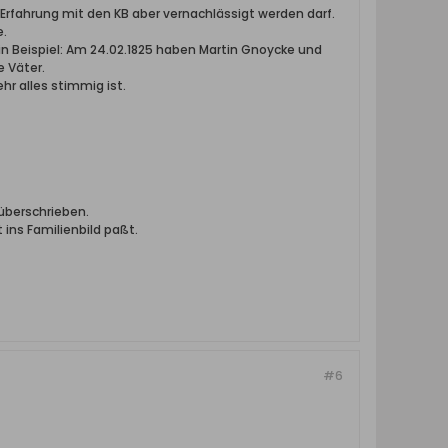
Erfahrung mit den KB aber vernachlässigt werden darf.
e.
ein Beispiel: Am 24.02.1825 haben Martin Gnoycke und
e Väter.
r alles stimmig ist.
überschrieben.
ins Familienbild paßt.
#6