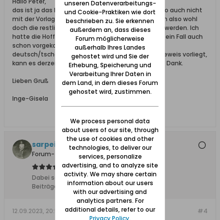
Hallo Peter,
unseren Datenverarbeitungs-
das ist ja das Problem, dass kein Beweis vorliegt, so auch nicht
und Cookie-Praktiken wie dort
mit der Vorlage des Personalausweises. Es müssen also wohl
beschrieben zu. Sie erkennen
doch die restlichen 8 Jahre Wartezeit abgewartet werden. Ich
außerdem an, dass dieses
hatte die Hoffnung, bei irgend jemandem wäre so ein Fall auch
Forum möglicherweise
schon vorgekommen. Übrigens gibt es ein
außerhalb Ihres Landes
deutsch/tschechisches Formular. Nur wenn kein Beweis vorliegt,
gehostet wird und Sie der
kann es derzeit auch nicht genutzt werden. Vielen Dank.
Erhebung, Speicherung und
Verarbeitung Ihrer Daten in
Lieben Gruß
dem Land, in dem dieses Forum
gehostet wird, zustimmen.
Inge-Gisela
We process personal data
about users of our site, through
the use of cookies and other
sarpei
technologies, to deliver our
Forum-Teilnehmer
services, personalize
advertising, and to analyze site
activity. We may share certain
Dabei seit:
17.12.2013
information about our users
Beiträge:
6105
with our advertising and
analytics partners. For
additional details, refer to our
12.09.2023, 20:53
#4
Privacy Policy
.