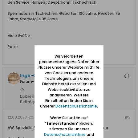
den Service. Hinweis: DeepL 'kann' Tschechisch.
Sperrfristen in Tschechien: Geburten 100 Jahre, Heiraten 75
Jahre, Sterbefälle 35 Jahre.
Viele Grüße,
Peter
Wir verarbeiten
personenbezogene Daten über
Nutzer unserer Website mithilfe
von Cookies und anderen
Inge-Gisela
Technologien, um unsere
Forum-Teilnehmer
Dienste bereitzustellen und
Websiteaktivitäten zu
analysieren. Weitere
Dabei seit:
09.11.2012
Einzelheiten finden Sie in
Beiträge:
1842
unserer
Datenschutzrichtlinie
.
12.09.2023, 20:06
#3
Wenn Sie unten auf
"
Einverstanden
" klicken,
AW: Spezielle Frage bzgl. Erhalt einer Geburtsurkunde
stimmen Sie unserer
Datenschutzrichtlinie
und