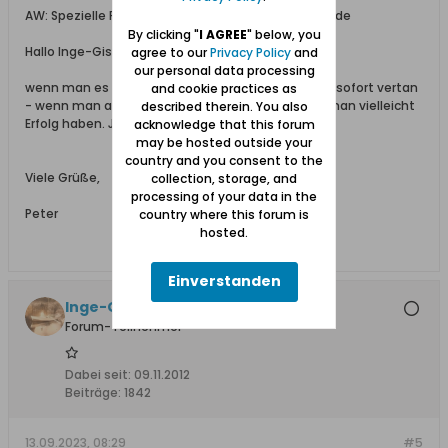
AW: Spezielle Frage bzgl. Erhalt einer Geburtsurkunde
By clicking "
I AGREE
" below, you
Hallo Inge-Gisela,
agree to our
Privacy Policy
and
our personal data processing
wenn man es nicht versucht, dann ist die Chance sofort vertan
and cookie practices as
- wenn man allerdings die Situation erklärt, kann man vielleicht
described therein. You also
Erfolg haben. Jeder so, wie er es wünscht ... .
acknowledge that this forum
may be hosted outside your
country and you consent to the
Viele Grüße,
collection, storage, and
processing of your data in the
Peter
country where this forum is
hosted.
Einverstanden
Inge-Gisela
Forum-Teilnehmer
Dabei seit:
09.11.2012
Beiträge:
1842
13.09.2023, 08:29
#5