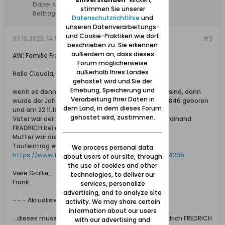
Dabei seit:
11.01.2015
stimmen Sie unserer
Beiträge:
4024
Datenschutzrichtlinie
und
unseren Datenverarbeitungs-
und Cookie-Praktiken wie dort
03.10.2023, 14:56
#3
beschrieben zu. Sie erkennen
außerdem an, dass dieses
AW: Familie Fredrich in Simonsdorf
Forum möglicherweise
außerhalb Ihres Landes
Hallo Claudia,
gehostet wird und Sie der
Erhebung, Speicherung und
wenn es denn, die von Peter genannten Personen sind, dann
Verarbeitung Ihrer Daten in
wurde der Johann Carl Friedrich FRÄDRICH am 19.11.1846 geboren
dem Land, in dem dieses Forum
und am 22.11.1846 in Massow getauft.
gehostet wird, zustimmen.
Vater war der Ackerknecht Johann Carl Friedrich Ferdinand
FRÄDRICH bei dem Posthalter Giese in Stargard
Mutter war die Friedrike geb. BORCHARD
Taufeintrag ev. Kirche Massow Nr.84 / 1846
We process personal data
https://www.familysearch.org/ark:/61...310&cc=1874205
about users of our site, through
the use of cookies and other
Viele Grüße,
technologies, to deliver our
Frank
services, personalize
advertising, and to analyze site
- - - Aktualisiert - - -
activity. We may share certain
information about our users
...dieses müsste dann die Sterbeurkunde vom Friedrich FREDRICH
with our advertising and