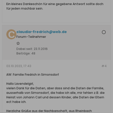
Ein kleines Dankeschön für eine gegebene Antwort sollte doch
für jeden machbar sein.
claudia-fredrich@web.de
Forum-Teilnehmer
Dabei seit:
23.11.2016
Beiträge:
48
03.10.2023, 17:43
#4
AW: Familie Fredrich in Simonsdorf
Hallo Lavendelgirl,
vielen Dank für die Daten, aber dass sind die Daten der Familie,
ausserhalb von Simonsdorf, die habe ich alle, mir fehlen z.B. die
Heirat von Johann Carl und dessen Kinder, alle Daten der Eltern
ect habe ich.
Herzliche Grüße aus der Nachbarschaft, aus Rheinbach