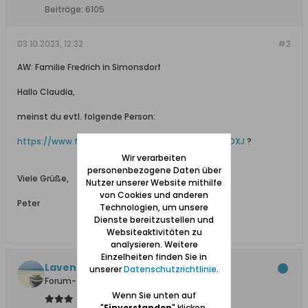
Beiträge:
6105
03.10.2023, 12:32
#2
AW: Familie Fredrich in Simonsdorf
Hallo Claudia,
meinst du evtl. folgende Person:
https://www.familysearch.org/ark:/61903/1:1:NX1J-DXJ
?
Wir verarbeiten
personenbezogene Daten über
Viele Grüße,
Nutzer unserer Website mithilfe
von Cookies und anderen
Peter
Technologien, um unsere
Dienste bereitzustellen und
Websiteaktivitäten zu
analysieren. Weitere
Einzelheiten finden Sie in
Lavendelgirl
unserer
Datenschutzrichtlinie
.
Forum-Teilnehmer
Wenn Sie unten auf
"
Einverstanden
" klicken,