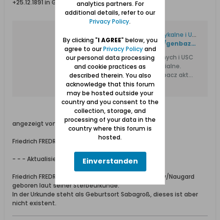
+25.12.1891 in Gowidlino sein
analytics partners. For
additional details, refer to our
Privacy Policy
.
Metryki GenBaza - Księgi metrykalne i USC. Genealogia.
By clicking "
I AGREE
" below, you
https://metryki.genbaza.pl/genbaza,detail,360911,30
agree to our
Privacy Policy
and
Zdjęcia i skany ksiąg metrykalnych i USC
our personal data processing
z Polski. Księgi kościelne i parafialne.
and cookie practices as
Polska genealogia. Znajdź i zobacz akt
described therein. You also
urodzenia, ślubu i zgonu przodka.
acknowledge that this forum
may be hosted outside your
country and you consent to the
collection, storage, and
processing of your data in the
angezeigt von dem Arbeiter Albert FREDRICH
country where this forum is
hosted.
Friedrich FREDRICH war katholischer Religion.
- - - Aktualisiert - - -
Einverstanden
Friedrich FREDRICH wurde vermutlich in Groß Sabow/Naugard
geboren laut seiner Sterbeurkunde.
In der Urkunde steht als Geburtsort Sabagroß, dieses ist aber
nicht existent.