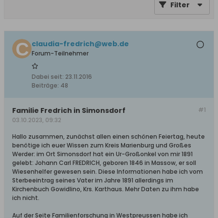
Filter
claudia-fredrich@web.de
Forum-Teilnehmer
Dabei seit:
23.11.2016
Beiträge:
48
Familie Fredrich in Simonsdorf
#1
03.10.2023, 09:32
Hallo zusammen, zunächst allen einen schönen Feiertag, heute
benötige ich euer Wissen zum Kreis Marienburg und Großes
Werder: im Ort Simonsdorf hat ein Ur-Großonkel von mir 1891
gelebt: Johann Carl FREDRICH, geboren 1846 in Massow, er soll
Wiesenhelfer gewesen sein. Diese Informationen habe ich vom
Sterbeeintrag seines Vater im Jahre 1891 allerdings im
Kirchenbuch Gowidlino, Krs. Karthaus. Mehr Daten zu ihm habe
ich nicht.
Auf der Seite Familienforschung in Westpreussen habe ich