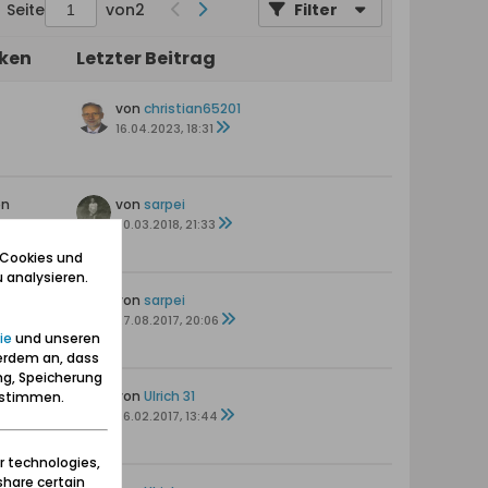
Seite
von
2
Filter
iken
Letzter Beitrag
von
christian65201
16.04.2023, 18:31
en
von
sarpei
s
30.03.2018, 21:33
 Cookies und
 analysieren.
ten
von
sarpei
27.08.2017, 20:06
ie
und unseren
erdem an, dass
ng, Speicherung
von
Ulrich 31
zustimmen.
26.02.2017, 13:44
r technologies,
share certain