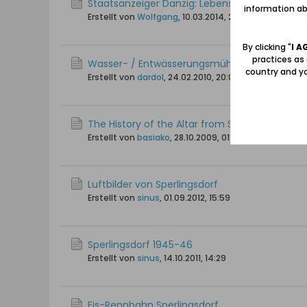
Staatsanzeiger Danzig: Lebensretter in Sperli
information abo
Erstellt von
Wolfgang
,
10.03.2014, 21:08
By clicking "
I A
practices as
Wasser- / Entwässerungsmühlen in Sperlings
country and yo
Erstellt von
dardol
,
24.02.2010, 20:03
The History of the Altar from Sperlingsdorf - t
Erstellt von
basiako
,
28.10.2009, 01:42
Luftbilder von Sperlingsdorf
Erstellt von
sinus
,
01.09.2012, 15:59
Sperlingsdorf 1945-46
Erstellt von
sinus
,
14.10.2011, 14:29
Eis-Rennbahn Sperlingsdorf