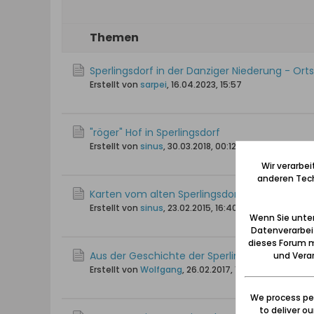
Themen
Sperlingsdorf in der Danziger Niederung - Or
Erstellt von
sarpei
,
16.04.2023, 15:57
"röger" Hof in Sperlingsdorf
Erstellt von
sinus
,
30.03.2018, 00:12
Wir verarbe
anderen Tech
Karten vom alten Sperlingsdorf
Erstellt von
sinus
,
23.02.2015, 16:40
Wenn Sie unten
Datenverarbei
dieses Forum m
Aus der Geschichte der Sperlingsdorfer Kapell
und Verar
Erstellt von
Wolfgang
,
26.02.2017, 13:08
We process per
to deliver o