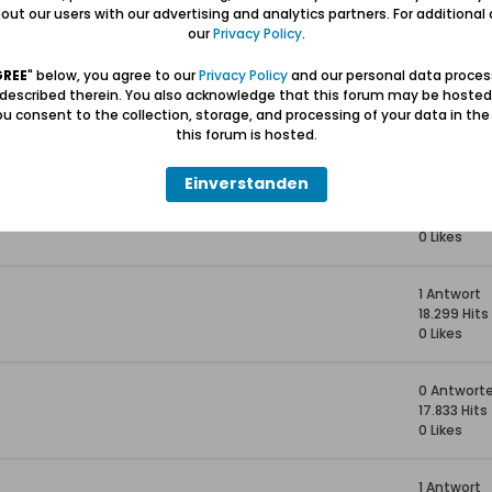
ngsdorf
2 Antwort
ut our users with our advertising and analytics partners. For additional d
18.003 Hits
our
Privacy Policy
.
0 Likes
GREE
" below, you agree to our
Privacy Policy
and our personal data proces
 described therein. You also acknowledge that this forum may be hosted
dorf
11 Antwort
u consent to the collection, storage, and processing of your data in th
26.689 Hit
this forum is hosted.
0 Likes
Einverstanden
he lost wing
20 Antwor
38.332 Hits
0 Likes
1 Antwort
18.299 Hits
0 Likes
0 Antwort
17.833 Hits
0 Likes
1 Antwort