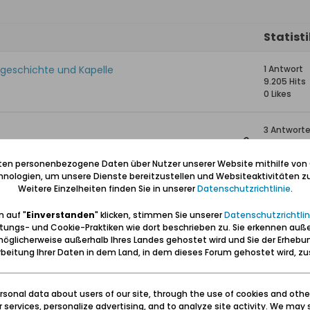
Statist
tsgeschichte und Kapelle
1 Antwort
9.205 Hits
0 Likes
3 Antwort
25.307 Hit
0 Likes
iten personenbezogene Daten über Nutzer unserer Website mithilfe von
nologien, um unsere Dienste bereitzustellen und Websiteaktivitäten zu
Weitere Einzelheiten finden Sie in unserer
Datenschutzrichtlinie
.
42 Antwor
71.952 Hits
 auf "
Einverstanden
" klicken, stimmen Sie unserer
Datenschutzrichtlin
0 Likes
tungs- und Cookie-Praktiken wie dort beschrieben zu. Sie erkennen auß
öglicherweise außerhalb Ihres Landes gehostet wird und Sie der Erhebu
e
1 Antwort
beitung Ihrer Daten in dem Land, in dem dieses Forum gehostet wird, 
17.921 Hits
0 Likes
sonal data about users of our site, through the use of cookies and othe
ur services, personalize advertising, and to analyze site activity. We may 