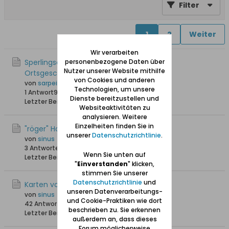
Filter
1
2
Weiter
Wir verarbeiten
Sperlingsdorf in der Danziger Niederung -
personenbezogene Daten über
Nutzer unserer Website mithilfe
Ortsgeschichte und Kapelle
von Cookies und anderen
von
sarpei
Technologien, um unsere
1 Antwort
9.205 Hits
0 Likes
Dienste bereitzustellen und
Letzter Beitrag
16.04.2023, 18:31
Websiteaktivitäten zu
analysieren. Weitere
Einzelheiten finden Sie in
"röger" Hof in Sperlingsdorf
unserer
Datenschutzrichtlinie
.
von
sinus
3 Antworten
25.307 Hits
0 Likes
Wenn Sie unten auf
Letzter Beitrag
30.03.2018, 21:33
"
Einverstanden
" klicken,
stimmen Sie unserer
Datenschutzrichtlinie
und
Karten vom alten Sperlingsdorf
unseren Datenverarbeitungs-
von
sinus
und Cookie-Praktiken wie dort
42 Antworten
71.952 Hits
0 Likes
beschrieben zu. Sie erkennen
Letzter Beitrag
27.08.2017, 20:06
außerdem an, dass dieses
Forum möglicherweise