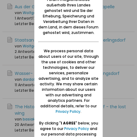
außerhalb Ihres Landes
Aus der Geschichte der Sperlingsdorfer Kapelle
gehostet wird und Sie der
von
Wolfgang
Erhebung, Speicherung und
1 Antwort
17.919 Hits
0 Likes
Verarbeitung Ihrer Daten in
Letzter Beitrag
26.02.2017, 13:44
dem Land, in dem dieses Forum
gehostet wird, zustimmen.
Staatsanzeiger Danzig: Lebensretter in Sperlingsdorf
von
Wolfgang
We process personal data
2 Antworten
18.002 Hits
0 Likes
about users of our site, through
Letzter Beitrag
12.03.2014, 00:46
the use of cookies and other
technologies, to deliver our
Wasser- / Entwässerungsmühlen in Sperlingsdorf
services, personalize
advertising, and to analyze site
von
dardol
activity. We may share certain
11 Antworten
26.687 Hits
0 Likes
information about our users
Letzter Beitrag
09.12.2013, 21:03
with our advertising and
analytics partners. For
additional details, refer to our
The History of the Altar from Sperlingsdorf - the lost
Privacy Policy
.
wing
von
basiako
By clicking "
I AGREE
" below, you
20 Antworten
38.331 Hits
0 Likes
agree to our
Privacy Policy
and
Letzter Beitrag
15.07.2013, 22:04
our personal data processing