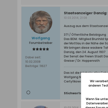
Staatsanzeiger Danzig: 
10.03.2014, 21:08
Auszug aus dem Staatsanzeiger
371 / Öffentliche Belobigung
Wolfgang
Das BDM.-Mitglied Brunhild Sp
Forumbetreiber
der Mottlau in der Nähe der S
Wir bringen diese wackere Ta
Danzig, den 24. August 1937
Der Senat der Freien Stadt Da
Dabei seit:
Greiser / Dr. Hoppenrath
10.02.2008
Beiträge:
11627
Das ist die höchste aller Ga
Wolfgang Naujocks: Zertifizi
Wir verarbe
Certyfikowany przewodnik i 
anderen Tech
Stichworte:
-
Wenn Sie unten
Datenverarbei
10.03.2014, 23:15
dieses Forum m