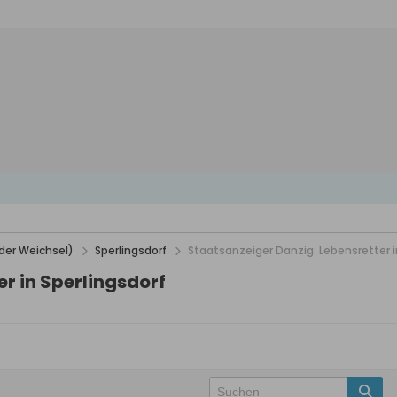
der Weichsel)
Sperlingsdorf
Staatsanzeiger Danzig: Lebensretter i
r in Sperlingsdorf