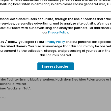
beitung Ihrer Daten in dem Land, in dem dieses Forum gehostet wird, 
bensretter in Sperlingsdorf
sonal data about users of our site, through the use of cookies and othe
ur services, personalize advertising, and to analyze site activity. We may 
ffentlichen Belobigungen war damals üblich im Staatsanzeiger der Frei
ut our users with our advertising and analytics partners. For additional d
wurde aber gezielt ausgewählt. Dies ist ein typisches Beispiel. Ein Vier
our
Privacy Policy
.
e Tochter des 1933 von der NSDAP-Regierung Danzigs eingesetzten Sperli
ählter Gemeindevorsteher. Der wollte jedoch nicht Mitglied der NSDAP we
GREE
" below, you agree to our
Privacy Policy
and our personal data proces
emeindevorsteher eingesetzt. Seinen Vorgänger Nickel hatte er daraufh
 described therein. You also acknowledge that this forum may be hosted
es Tages waren Losungen an seinen Zaun gemalt, mit denen darauf aufme
u consent to the collection, storage, and processing of your data in th
n würde.
this forum is hosted.
h der Erste, der mit seiner Familie aus Danzig per Schiff fliehen wollte.
holte ihn persönlich wieder vom Schiff und schickte ihn zurück auf seinen
Einverstanden
 noch um die Altarbilder der Sperlingsdorfer Kirche und versteckte sie 
eten Landauer Bruch aufgenommen.
dt war die Tochter des Hofbesitzers Arthur Schmidt, ebenfalls aktives N
t der Tochter Emma Maaß erworben. Nach dem Sieg über Polen wurde er 
einen Hof weiter.
iner "wackeren Tat".
burg