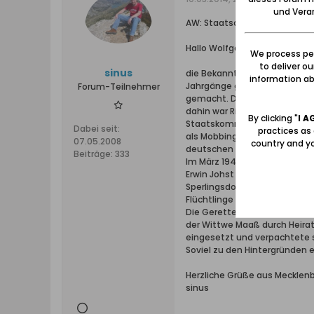
und Verar
AW: Staatsanzeiger Danzig: Le
Hallo Wolfgang,
We process per
to deliver o
sinus
die Bekanntmachung solcher ö
information abo
Jahrgänge gewühlt. Nach 1933 
Forum-Teilnehmer
gemacht. Die Retterin ist di
dahin war Richard Nickel gew
By clicking "
I A
Staatskommissar, dann als G
Dabei seit:
practices as
als Mobbing bezeichnen. Ein
07.05.2008
country and yo
deutschen Sache verschreibe
Beiträge:
333
Im März 1945 war Sprunck jedoc
Erwin Johst aus Grebinerfeld, 
Sperlingsdorf, kümmerte sich
Flüchtlinge aus dem geflut
Die Gerettete Elfriede Schmi
der Wittwe Maaß durch Heira
eingesetzt und verpachtete s
Soviel zu den Hintergründen e
Herzliche Grüße aus Mecklen
sinus