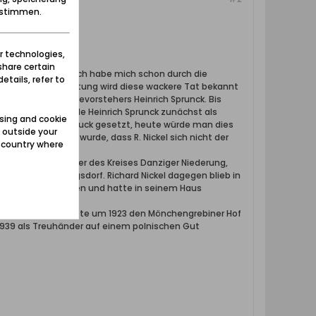
zustimmen.
r technologies,
share certain
en Stadt Danzig. Ich habe mich schon durch die
etails, refer to
teljahr nach der Rettung wird diese wackere Tat bekannt
ngsdorfer Gemeindevorstehers Heinrich Sprunck. Bis
rden. Deshalb wurde Heinrich Sprunck zunächst als
sing and cookie
in massiv unter Druck gesetzt, heute würde man dies
 outside your
rksam gemacht wurde, dass R. Nickel sich nicht der
e country where
 Der NSDAP-Kreisleiter des Kreises Danziger Niederung,
 Posten in Sperlingsdorf. Richard Nickel dagegen blieb in
auf seinem Dachboden und hatte in seinem Haus
SDAP-Mitglied. Er hatte um 1923 den Mönchengrebiner Hof
1939 als Treuhänder auf einem polnischen Gut