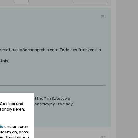
#1
Schmidt aus Mönchengrebin vom Tode des Ertrinkens in
tnis.
ntrationslager Stutthof" in Sztutowo
 Cookies und
towski obóz koncentracyjny i zagłady"
 analysieren.
ie
und unseren
erdem an, dass
ng, Speicherung
#2