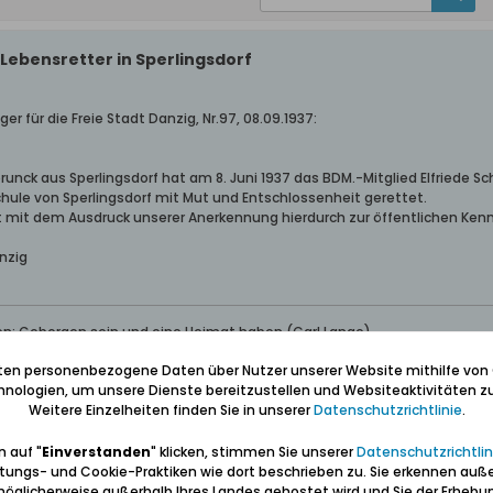
Lebensretter in Sperlingsdorf
 für die Freie Stadt Danzig, Nr.97, 08.09.1937:
runck aus Sperlingsdorf hat am 8. Juni 1937 das BDM.-Mitglied Elfriede 
chule von Sperlingsdorf mit Mut und Entschlossenheit gerettet.
t mit dem Ausdruck unserer Anerkennung hierdurch zur öffentlichen Kenn
nzig
ben: Geborgen sein und eine Heimat haben (Carl Lange)
erter Führer und Volontär in der Gedenkstätte/Museum "Deutsches Konze
iten personenbezogene Daten über Nutzer unserer Website mithilfe von
wolontariusz po muzeum "Muzeum Stutthof w Sztutowie - Niemiecki nazis
nologien, um unsere Dienste bereitzustellen und Websiteaktivitäten zu
Weitere Einzelheiten finden Sie in unserer
Datenschutzrichtlinie
.
 auf "
Einverstanden
" klicken, stimmen Sie unserer
Datenschutzrichtlin
tungs- und Cookie-Praktiken wie dort beschrieben zu. Sie erkennen auß
öglicherweise außerhalb Ihres Landes gehostet wird und Sie der Erhebu