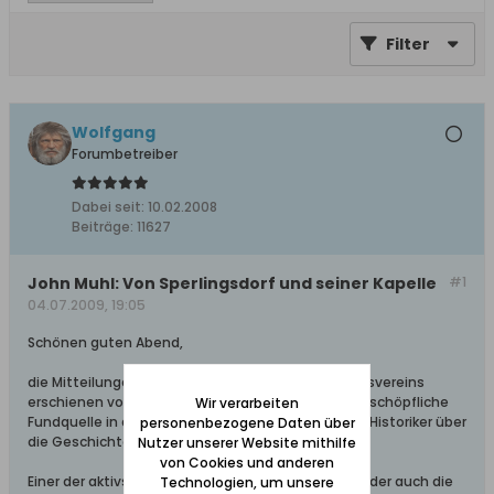
Filter
Wolfgang
Forumbetreiber
Dabei seit:
10.02.2008
Beiträge:
11627
John Muhl: Von Sperlingsdorf und seiner Kapelle
#1
04.07.2009, 19:05
Schönen guten Abend,
die Mitteilungen des Westpreußischen Geschichtsvereins
erschienen von 1902 an. Sie bilden eine schier unerschöpfliche
Wir verarbeiten
Fundquelle in der seinerzeit die renommiertesten Historiker über
personenbezogene Daten über
die Geschichte Danzigs schrieben.
Nutzer unserer Website mithilfe
von Cookies und anderen
Einer der aktivsten Heimatforscher war John Muhl, der auch die
Technologien, um unsere