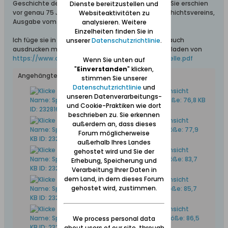
Geschichte der Kapelle in Sperlingsdorf verfasste. Sie erschien
Dienste bereitzustellen und
vor genau 75 Jahren in den Mitteilungen des Geschichtsvereins,
Websiteaktivitäten zu
Ausgabe vom 01.07.1924.
analysieren. Weitere
Einzelheiten finden Sie in
Ich füge sie in 6 Seiten bei. Wer diese Geschichte auch
unserer
Datenschutzrichtlinie
.
ausdrucken möchte, kann die Datei auch herunterladen von
https://www.danzig.de/download/VonSp...nerKapelle.pdf
Wenn Sie unten auf
"
Einverstanden
" klicken,
Angehängte Dateien
stimmen Sie unserer
Datenschutzrichtlinie
und
unseren Datenverarbeitungs-
und Cookie-Praktiken wie dort
beschrieben zu. Sie erkennen
außerdem an, dass dieses
Forum möglicherweise
außerhalb Ihres Landes
gehostet wird und Sie der
Erhebung, Speicherung und
Verarbeitung Ihrer Daten in
dem Land, in dem dieses Forum
gehostet wird, zustimmen.
We process personal data
about users of our site, through