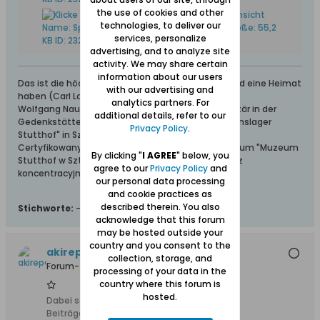
the use of cookies and other
technologies, to deliver our
services, personalize
advertising, and to analyze site
activity. We may share certain
information about our users
Das ist die höchste aller Gaben: Geborgen sein und eine Heimat
with our advertising and
haben (Carl Lange)
analytics partners. For
Wolfgang Naujocks: Zertifizierter Führer und Volontär in der
additional details, refer to our
Gedenkstätte/Museum "Deutsches Konzentrationslager
Privacy Policy
.
Stutthof" in Sztutowo
Certyfikowany przewodnik i wolontariusz po muzeum "Muzeum
By clicking "
I AGREE
" below, you
Stutthof w Sztutowie - Niemiecki nazistowski obóz
agree to our
Privacy Policy
and
koncentracyjny i zagłady"
our personal data processing
and cookie practices as
described therein. You also
Stichworte:
-
acknowledge that this forum
may be hosted outside your
country and you consent to the
akirepaul
collection, storage, and
Forum-Teilnehmer
processing of your data in the
country where this forum is
hosted.
Dabei seit:
11.02.2008
Beiträge:
236