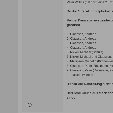
Peter Willms (hat noch eine 2. Hof
Da die Aufstellung alphabeti
Bei der Preussischen Landesa
genannt:
1. Claassen, Andreas
2. Claassen, Andreas
3. Claassen, Andreas
4. Claassen, Andreas
5. Nickel, Michael (Schulz)
6. Nickel, Michael und Claassen, 
7. Phillipsen, Wilhelm (Kirchenvo
8. Claassen, Peter (Ratsmann, Ki
9. Claassen, Peter (Ratsmann, Ki
10.
Nickel
,
Wilhelm
Hier ist die Aufstellung nich
Herzliche Grüße aus Mecklen
sinus