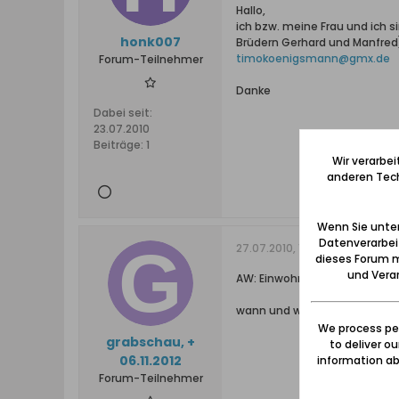
Hallo,
ich bzw. meine Frau und ich 
honk007
Brüdern Gerhard und Manfred) i
timokoenigsmann@gmx.de
Forum-Teilnehmer
Danke
Dabei seit:
23.07.2010
Beiträge:
1
Wir verarbe
anderen Tech
Wenn Sie unten
Datenverarbei
27.07.2010, 10:45
dieses Forum m
und Verar
AW: Einwohner Sperlingsdorf
wann und wo ist die Martha S
We process per
grabschau, +
to deliver o
06.11.2012
information abo
Forum-Teilnehmer