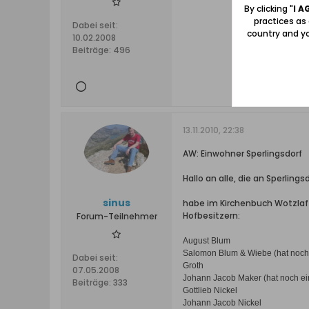
By clicking "
I A
practices as
Dabei seit:
country and yo
10.02.2008
Beiträge:
496
13.11.2010, 22:38
AW: Einwohner Sperlingsdorf
Hallo an alle, die an Sperlings
sinus
habe im Kirchenbuch Wotzlaff
Hofbesitzern:
Forum-Teilnehmer
August Blum
Salomon Blum & Wiebe (hat noch e
Dabei seit:
Groth
07.05.2008
Johann Jacob Maker (hat noch ein
Beiträge:
333
Gottlieb Nickel
Johann Jacob Nickel