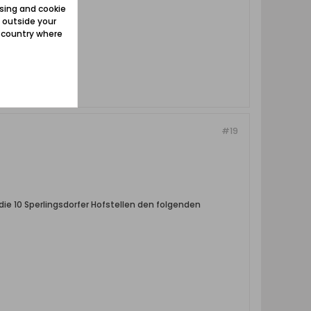
sing and cookie
 outside your
e country where
#19
ie 10 Sperlingsdorfer Hofstellen den folgenden