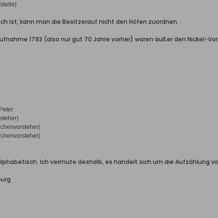
stelle)
sch ist, kann man die Besitzerauf nicht den Höfen zuordnen.
ufnahme 1793 (also nur gut 70 Jahre vorher) waren außer den Nickel-Vor
Peter
rsteher)
rchenvorsteher)
rchenvorsteher)
t alphabetisch. Ich vermute deshalb, es handelt sich um die Aufzählung v
burg