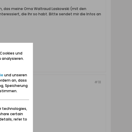
sen, das meine Oma Waltraud Laskowski (mit den
eressiert, die Ihr so habt. Bitte sendet mir die Infos an
 Cookies und
 analysieren.
ie
und unseren
erdem an, dass
#18
ng, Speicherung
zustimmen.
r technologies,
share certain
etails, refer to