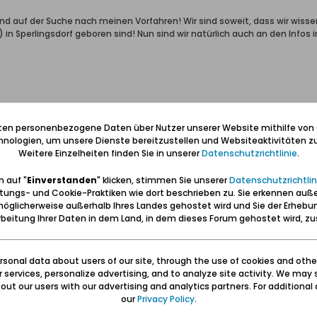
sind auf der Suche nach meinen Vorfahren! Wir sind soweit, dass wir wis
n Sperlingsdorf geboren sind! Nun sind wir natürlich auch an den Infos int
iten personenbezogene Daten über Nutzer unserer Website mithilfe von
nologien, um unsere Dienste bereitzustellen und Websiteaktivitäten zu
Weitere Einzelheiten finden Sie in unserer
Datenschutzrichtlinie
.
 auf "
Einverstanden
" klicken, stimmen Sie unserer
Datenschutzrichtlin
tungs- und Cookie-Praktiken wie dort beschrieben zu. Sie erkennen auß
öglicherweise außerhalb Ihres Landes gehostet wird und Sie der Erhebu
beitung Ihrer Daten in dem Land, in dem dieses Forum gehostet wird, 
chmidt geboren ? Welche Konfession hatte sie ? Netter Gruß, Sigi
sonal data about users of our site, through the use of cookies and othe
ur services, personalize advertising, and to analyze site activity. We may 
ut our users with our advertising and analytics partners. For additional d
our
Privacy Policy
.