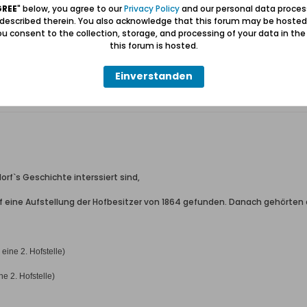
GREE
" below, you agree to our
Privacy Policy
and our personal data proces
 described therein. You also acknowledge that this forum may be hosted
u consent to the collection, storage, and processing of your data in th
this forum is hosted.
Einverstanden
dorf`s Geschichte interssiert sind,
 eine Aufstellung der Hofbesitzer von 1864 gefunden. Danach gehörten d
ine 2. Hofstelle)
e 2. Hofstelle)