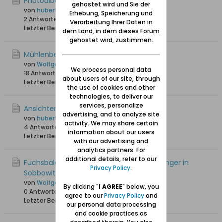
Photoalbum: Ansichten von Sobbowitz
gehostet wird und Sie der
von
hubertbohn
Erhebung, Speicherung und
2 Antworten
23.677 Hits
0 Likes
Verarbeitung Ihrer Daten in
Letzter Beitrag
09.08.2016, 12:51
dem Land, in dem dieses Forum
gehostet wird, zustimmen.
Mühlenbesitzer Groddeck in Sobbowitz
von
Wolfgang
We process personal data
18 Antworten
41.851 Hits
0 Likes
about users of our site, through
Letzter Beitrag
06.08.2016, 20:56
the use of cookies and other
technologies, to deliver our
services, personalize
Ansichten von Sobbowitz August 2012
advertising, and to analyze site
von
hubertbohn
activity. We may share certain
4 Antworten
19.103 Hits
0 Likes
information about our users
Letzter Beitrag
03.06.2016, 17:14
with our advertising and
analytics partners. For
additional details, refer to our
Fuchsbälge und Dachsschwarte bei Bahlinger in
Privacy Policy
.
Sobbowitz
von
Wolfgang
By clicking "
I AGREE
" below, you
0 Antworten
12.440 Hits
0 Likes
agree to our
Privacy Policy
and
Letzter Beitrag
05.02.2016, 19:15
our personal data processing
and cookie practices as