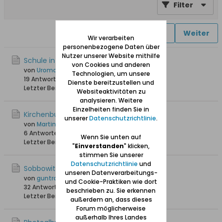
Filter
1
2
Weiter
Wir verarbeiten
personenbezogene Daten über
Nutzer unserer Website mithilfe
Schule in Sobbowitz
von Cookies und anderen
von
Uroma Bock
Technologien, um unsere
19 Antworten
43.740 Hits
0 Likes
Dienste bereitzustellen und
Letzter Beitrag
22.05.2021, 16:45
Websiteaktivitäten zu
analysieren. Weitere
Einzelheiten finden Sie in
Kirchenbuch Sobbowitz vor 1789
unserer
Datenschutzrichtlinie
.
von
MartinJ
6 Antworten
8.004 Hits
0 Likes
Wenn Sie unten auf
Letzter Beitrag
03.02.2021, 23:47
"
Einverstanden
" klicken,
stimmen Sie unserer
Datenschutzrichtlinie
und
Sobbowitz
unseren Datenverarbeitungs-
von
guntramnies
und Cookie-Praktiken wie dort
32 Antworten
63.583 Hits
0 Likes
beschrieben zu. Sie erkennen
Letzter Beitrag
02.03.2017, 09:33
außerdem an, dass dieses
Forum möglicherweise
außerhalb Ihres Landes