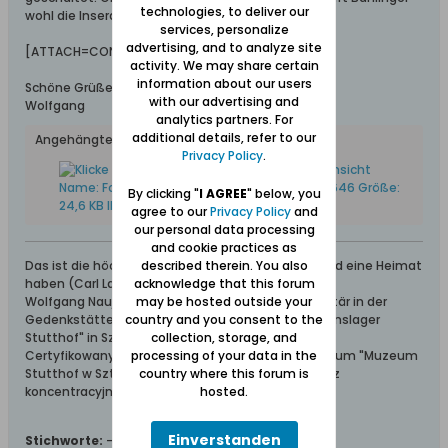
technologies, to deliver our
wohl die Inseratkosten herausgekommen sind?
services, personalize
advertising, and to analyze site
[ATTACH=CONFIG]20573[/ATTACH]
activity. We may share certain
information about our users
Schöne Grüße aus dem Werder
with our advertising and
Wolfgang
analytics partners. For
additional details, refer to our
Angehängte Dateien
Privacy Policy
.
By clicking "
I AGREE
" below, you
agree to our
Privacy Policy
and
our personal data processing
and cookie practices as
described therein. You also
Das ist die höchste aller Gaben: Geborgen sein und eine Heimat
acknowledge that this forum
haben (Carl Lange)
may be hosted outside your
Wolfgang Naujocks: Zertifizierter Führer und Volontär in der
country and you consent to the
Gedenkstätte/Museum "Deutsches Konzentrationslager
collection, storage, and
Stutthof" in Sztutowo
processing of your data in the
Certyfikowany przewodnik i wolontariusz po muzeum "Muzeum
country where this forum is
Stutthof w Sztutowie - Niemiecki nazistowski obóz
hosted.
koncentracyjny i zagłady"
Einverstanden
Stichworte:
-