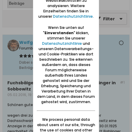
Websiteaktivitäten zu
analysieren. Weitere
Einzelheiten finden Sie in
unserer
Datenschutzrichtlinie
.
Filter
Wenn Sie unten auf
"
Einverstanden
" klicken,
stimmen Sie unserer
Wolfgang
Datenschutzrichtlinie
und
Forumbetreiber
unseren Datenverarbeitungs-
und Cookie-Praktiken wie dort
beschrieben zu. Sie erkennen
Dabei seit:
10.02.2008
außerdem an, dass dieses
Beiträge:
11627
Forum möglicherweise
außerhalb Ihres Landes
gehostet wird und Sie der
Fuchsbälge und Dachsschwarte bei Bahlinger in
#1
Erhebung, Speicherung und
Sobbowitz
Verarbeitung Ihrer Daten in
05.02.2016, 19:15
dem Land, in dem dieses Forum
gehostet wird, zustimmen.
Schönen guten Abend,
wegen drei zu verkaufenden Fuchsbälgen und einer
We process personal data
Dachsschwarte wurde von der Oberförsterei Sobbowitz eine
about users of our site, through
Anzeige in der Danziger Allgemeinen Zeitung vom 30.01.1925
the use of cookies and other
geschaltet. Ob bei der Auktion in der Gastwirtschaft Bahlinger