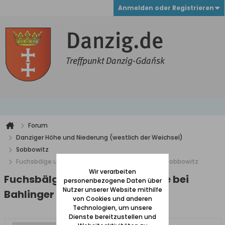
Anmelden oder Registrieren
Forum
Danziger Höhe und Niederung (westlich der Weichsel)
Sobbowitz
Fuchsbälge und Dachsschwarte bei Bahlinger in Sobbowitz
Wir verarbeiten
Fuchsbälge und Dachsschwarte bei
personenbezogene Daten über
Nutzer unserer Website mithilfe
Bahlinger in Sobbowitz
von Cookies und anderen
Technologien, um unsere
Dienste bereitzustellen und