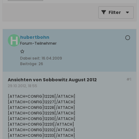
Filter
hubertbohn
Forum-Teilnehmer
Dabei seit:
16.04.2009
Beiträge:
26
Ansichten von Sobbowitz August 2012
#1
29.10.2012, 18:55
[ATTACH=CONFIG]12226[/ATTACH]
[ATTACH=CONFIG]12227[/ATTACH]
[ATTACH=CONFIG]12228[/ATTACH]
[ATTACH=CONFIG]12229[/ATTACH]
[ATTACH=CONFIG]12230[/ATTACH]
[ATTACH=CONFIG]12231[/ATTACH]
[ATTACH=CONFIG]12232[/ATTACH]
[ATTACH=CONFIG]12233[/ATTACH]