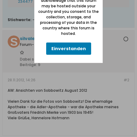
acknowledge that this forum
may be hosted outside your
country and you consent to the
collection, storage, and
Stichworte:
-
processing of your data in the
country where this forum is
hosted.
silvalein
Forum-Teilnehmer
Einverstanden
Dabei seit:
10.02.2008
Beiträge:
9
28.11.2012, 14:26
#2
AW: Ansichten von Sobbowitz August 2012
Vielen Dank für die Fotos von Sobbowitz! Die ehemalige
Apotheke - die Adler-Apotheke - war die Apotheke meines
Großvaters Friedrich Mierke von 1903 bis 1945!
Viele Grüße, Hannelore Hofmann