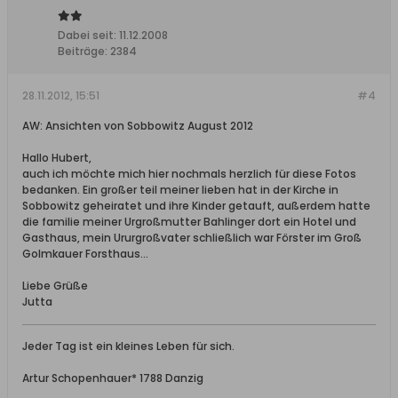
Dabei seit:
11.12.2008
Beiträge:
2384
28.11.2012, 15:51
#4
AW: Ansichten von Sobbowitz August 2012
Hallo Hubert,
auch ich möchte mich hier nochmals herzlich für diese Fotos
bedanken. Ein großer teil meiner lieben hat in der Kirche in
Sobbowitz geheiratet und ihre Kinder getauft, außerdem hatte
die familie meiner Urgroßmutter Bahlinger dort ein Hotel und
Gasthaus, mein Ururgroßvater schließlich war Förster im Groß
Golmkauer Forsthaus...
Liebe Grüße
Jutta
Jeder Tag ist ein kleines Leben für sich.
Artur Schopenhauer* 1788 Danzig