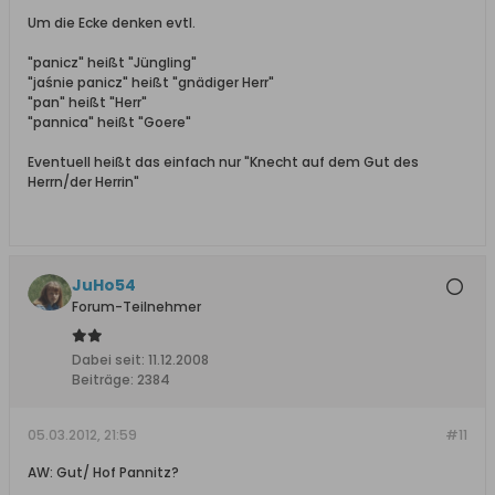
Um die Ecke denken evtl.
"panicz" heißt "Jüngling"
"jaśnie panicz" heißt "gnädiger Herr"
"pan" heißt "Herr"
"pannica" heißt "Goere"
Eventuell heißt das einfach nur "Knecht auf dem Gut des
Herrn/der Herrin"
JuHo54
Forum-Teilnehmer
Dabei seit:
11.12.2008
Beiträge:
2384
05.03.2012, 21:59
#11
AW: Gut/ Hof Pannitz?