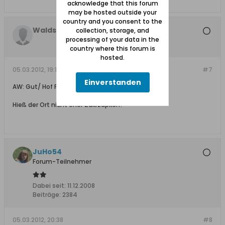
acknowledge that this forum
may be hosted outside your
country and you consent to the
Waldschrat
collection, storage, and
processing of your data in the
country where this forum is
hosted.
05.03.2012, 19:16
#7
Einverstanden
AW: Gut/ Hof Pannitz?
Hieß der Ort nicht eher Zakrzapken?
JuHo54
Forum-Teilnehmer
Dabei seit:
11.12.2008
Beiträge:
2384
05.03.2012, 20:38
#8