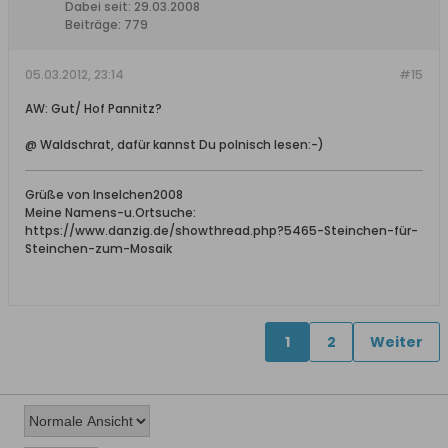
Dabei seit:
29.03.2008
Beiträge:
779
05.03.2012, 23:14
#15
AW: Gut/ Hof Pannitz?
@ Waldschrat, dafür kannst Du polnisch lesen:-)
Grüße von Inselchen2008
Meine Namens-u.Ortsuche:
https://www.danzig.de/showthread.php?5465-Steinchen-für-
Steinchen-zum-Mosaik
1
2
Weiter