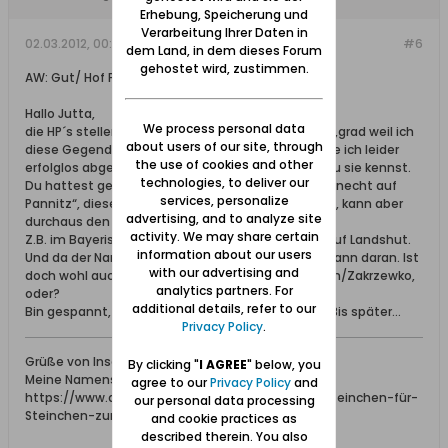
Erhebung, Speicherung und
Verarbeitung Ihrer Daten in
02.03.2012, 00:08
#6
dem Land, in dem dieses Forum
gehostet wird, zustimmen.
AW: Gut/ Hof Pannitz?
Hallo Jutta,
We process personal data
die HP´s stellen quasi meine Gedankengänge dar..,grad weil ich
about users of our site, through
diese Gegend ja so garnicht kenne. Die Karte hatte ich leider
the use of cookies and other
erfolglos abgesucht und aber dachte auch, daß Du sie kennst.
technologies, to deliver our
Du hattest geschrieben: „, er sei aus Zakrzewken Knecht auf
services, personalize
Pannitz“, dieses „auf“ impliziert schon ein Hof/Gut, kann aber
advertising, and to analyze site
durchaus den Ort Panowice, Panwitz meinen.
activity. We may share certain
Z.B. im Bayerischen sagt man ja auch: gehen wir auf Landshut.
information about our users
Und da der Name nicht gut lesbar ist, dachte ich dann daran. Ist
with our advertising and
doch wohl auch nicht soweit weg von Zakrezewken/Zakrzewko,
analytics partners. For
oder?
additional details, refer to our
Bin gespannt, ob noch jemand dazu etwas weiß. Bis später…
Privacy Policy
.
Grüße von Inselchen2008
By clicking "
I AGREE
" below, you
Meine Namens-u.Ortsuche:
agree to our
Privacy Policy
and
https://www.danzig.de/showthread.php?5465-Steinchen-für-
our personal data processing
Steinchen-zum-Mosaik
and cookie practices as
described therein. You also