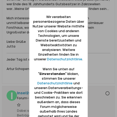
wer Ende des 18. Jahrhunderts Gutsbesitzer in Zakrzewken
war...Meine Ur²großmutter muss doch irgendwo zu finden sein...
Wir verarbeiten
Mich interessiert auch so dieser Ort, liegt er doch in
personenbezogene Daten über
unmittelbarer Nähe von Groß Golmkau und dem Golmkauer
Nutzer unserer Website mithilfe
Forsthaus, wo mein Ur²großvater Förster war und mein
von Cookies und anderen
Urgroßvater das Licht der Welt erblickte...
Technologien, um unsere
Dienste bereitzustellen und
Liebe Grüße
Websiteaktivitäten zu
Jutta
analysieren. Weitere
Einzelheiten finden Sie in
unserer
Datenschutzrichtlinie
.
Jeder Tag ist ein kleines Leben für sich.
Artur Schopenhauer* 1788 Danzig
Wenn Sie unten auf
"
Einverstanden
" klicken,
stimmen Sie unserer
Datenschutzrichtlinie
und
unseren Datenverarbeitungs-
Insel2008
und Cookie-Praktiken wie dort
beschrieben zu. Sie erkennen
Forum-Teilnehmer
außerdem an, dass dieses
Forum möglicherweise
Dabei seit:
29.03.2008
außerhalb Ihres Landes
Beiträge:
779
gehostet wird und Sie der