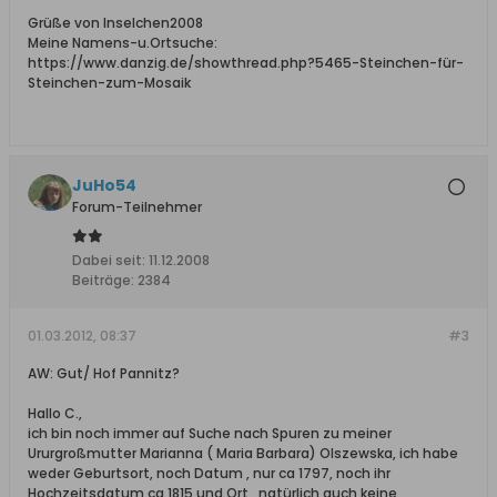
Grüße von Inselchen2008
Meine Namens-u.Ortsuche:
https://www.danzig.de/showthread.php?5465-Steinchen-für-
Steinchen-zum-Mosaik
JuHo54
Forum-Teilnehmer
Dabei seit:
11.12.2008
Beiträge:
2384
01.03.2012, 08:37
#3
AW: Gut/ Hof Pannitz?
Hallo C.,
ich bin noch immer auf Suche nach Spuren zu meiner
Ururgroßmutter Marianna ( Maria Barbara) Olszewska, ich habe
weder Geburtsort, noch Datum , nur ca 1797, noch ihr
Hochzeitsdatum ca 1815 und Ort , natürlich auch keine