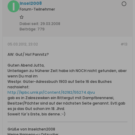
Insel2008
Forum-Teilnehmer
Dabei seit:
29.03.2008
Beiträge:
779
05.03.2012, 23:02
#13
AW: Gut/ Hof Pannitz?
Guten Abend Jutta,
Unterlagen zu früherer Zeit habe ich NOCH nicht gefunden, aber
wenn Du mal im
Westpr. Güter-Adressbuch 1903 auf Seite 16 des Buches
nachsiehst:
http://kpbc.umk.pl/Content/62182/55274.djvu
gab es in Zakrezewken ein Rittergut mit Dampfbrennerei,
Besitzer/Pächter sind auf der nächsten Seite genannt. Evtl.gab
es ja das Gut schon im 18. Jhrd.
Soweit für´s Erste, bis denne.:-)
Grüße von Inselchen2008
Meine Namens-u.Ortsuche: