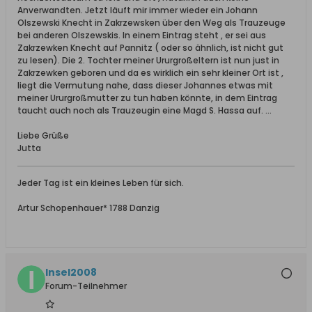
Anverwandten. Jetzt läuft mir immer wieder ein Johann
Olszewski Knecht in Zakrzewsken über den Weg als Trauzeuge
bei anderen Olszewskis. In einem Eintrag steht , er sei aus
Zakrzewken Knecht auf Pannitz ( oder so ähnlich, ist nicht gut
zu lesen). Die 2. Tochter meiner Ururgroßeltern ist nun just in
Zakrzewken geboren und da es wirklich ein sehr kleiner Ort ist ,
liegt die Vermutung nahe, dass dieser Johannes etwas mit
meiner Ururgroßmutter zu tun haben könnte, in dem Eintrag
taucht auch noch als Trauzeugin eine Magd S. Hassa auf. ...
Liebe Grüße
Jutta
Jeder Tag ist ein kleines Leben für sich.
Artur Schopenhauer* 1788 Danzig
Insel2008
Forum-Teilnehmer