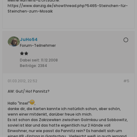
Meine Namens-u.Ortsuche:
https://www.danzig.de/showthread.php?5465-Steinchen-für-
Steinchen-zum-Mosaik
JuHo54
Forum-Teilnehmer
Dabei seit:
11.12.2008
Beiträge:
2384
01.03.2012, 22:52
#5
AW: Gut/ Hof Pannitz?
Hallo "Insel"
,
danke dir, die Karten kannte ich natürlich schon, aber schön,
wenn einer mitdenkt, darüber freue ich mich.
Es ist schon das Zakrzewken zwischen Golmkau und Sobbowitz,
soviel ist klar und das hatte eigentlich nur 2 Hände voll
Einwohner, nur wie passt da Pannitz rein? Es handelt sich um
einen KB -Eintrag in Gardschau...Vielleicht weiß ja auch jemand ,