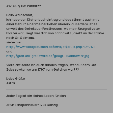
AW: Gut/ Hof Pannitz?
Hallo Waldschrat,
ich habe den Kirchenbucheintrag und das stimmt auch mit
einer Geburt einer meiner Lieben überein, außerdem ist es
unweit des Golmkauer Forsthauses , wo mein Ururgroßvater
Förster war ...liegt westlich von Sobbowitz , direkt an der Straße
nach Gr. Golmkau.
siehe hier:
http://www.westpreussen.de/cms/ct/or...ls.php?ID=7121
und
http://greif.uni-greifswald.de/geogr...7Sobbowitz.jpg
Vielleicht sollte ich auch danach fragen , wer auf dem Gut
Zakrszewken so um 1797 'rum Gutsherr war???
Liebe Grüße
Jutta
Jeder Tag ist ein kleines Leben für sich.
Artur Schopenhauer* 1788 Danzig