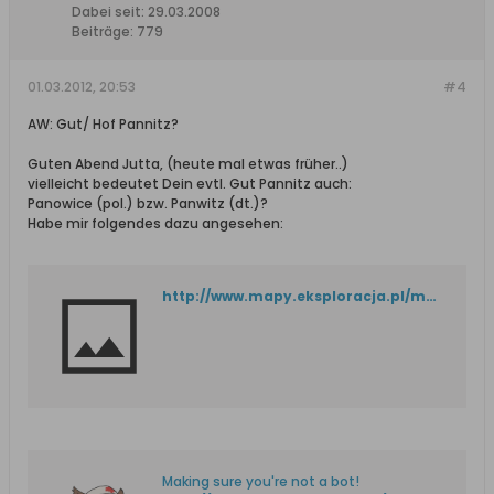
Dabei seit:
29.03.2008
Beiträge:
779
01.03.2012, 20:53
#4
AW: Gut/ Hof Pannitz?
Guten Abend Jutta, (heute mal etwas früher..)
vielleicht bedeutet Dein evtl. Gut Pannitz auch:
Panowice (pol.) bzw. Panwitz (dt.)?
Habe mir folgendes dazu angesehen:
http://www.mapy.eksploracja.pl/messtischblatt/1877_sobbowitz.htm
Making sure you're not a bot!