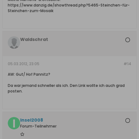
https://www.danzig.de/showthread.php?5465-Steinchen-für-
Steinchen-zum-Mosaik
Waldschrat
05.03.2012, 23:05
#14
AW: Gut/ Hof Pannitz?
Da war jemand schneller als ich. Den Link wollte ich auch grad
posten.
Insel2008
Forum-Teilnehmer