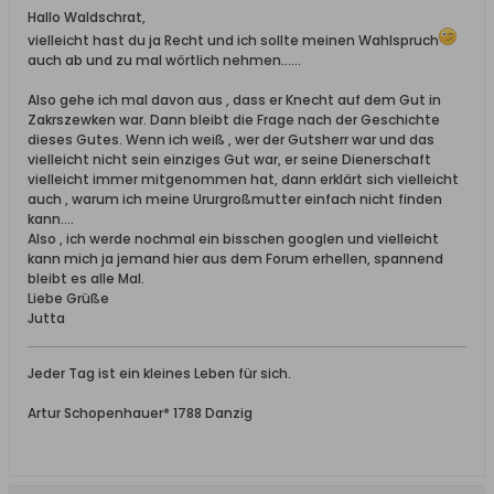
Hallo Waldschrat,
vielleicht hast du ja Recht und ich sollte meinen Wahlspruch
auch ab und zu mal wörtlich nehmen......
Also gehe ich mal davon aus , dass er Knecht auf dem Gut in
Zakrszewken war. Dann bleibt die Frage nach der Geschichte
dieses Gutes. Wenn ich weiß , wer der Gutsherr war und das
vielleicht nicht sein einziges Gut war, er seine Dienerschaft
vielleicht immer mitgenommen hat, dann erklärt sich vielleicht
auch , warum ich meine Ururgroßmutter einfach nicht finden
kann....
Also , ich werde nochmal ein bisschen googlen und vielleicht
kann mich ja jemand hier aus dem Forum erhellen, spannend
bleibt es alle Mal.
Liebe Grüße
Jutta
Jeder Tag ist ein kleines Leben für sich.
Artur Schopenhauer* 1788 Danzig