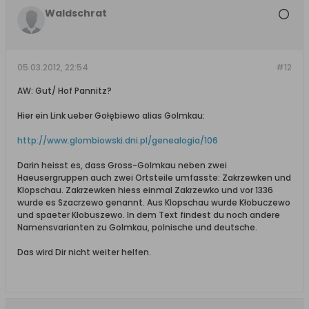
Waldschrat
05.03.2012, 22:54
#12
AW: Gut/ Hof Pannitz?
Hier ein Link ueber Gołębiewo alias Golmkau:
http://www.glombiowski.dni.pl/genealogia/106
Darin heisst es, dass Gross-Golmkau neben zwei
Haeusergruppen auch zwei Ortsteile umfasste: Zakrzewken und
Klopschau. Zakrzewken hiess einmal Zakrzewko und vor 1336
wurde es Szacrzewo genannt. Aus Klopschau wurde Kłobuczewo
und spaeter Kłobuszewo. In dem Text findest du noch andere
Namensvarianten zu Golmkau, polnische und deutsche.
Das wird Dir nicht weiter helfen.