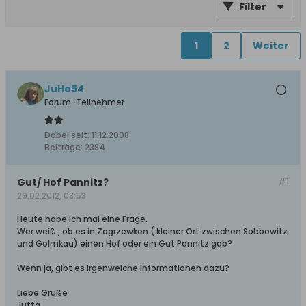
Filter
1
2
Weiter
JuHo54
Forum-Teilnehmer
Dabei seit:
11.12.2008
Beiträge:
2384
Gut/ Hof Pannitz?
#1
29.02.2012, 08:53
Heute habe ich mal eine Frage.
Wer weiß , ob es in Zagrzewken ( kleiner Ort zwischen Sobbowitz
und Golmkau) einen Hof oder ein Gut Pannitz gab?
Wenn ja, gibt es irgenwelche Informationen dazu?
Liebe Grüße
Jutta