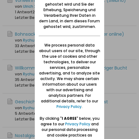
Vorweihnachtszeit 2024 in Schiewenhorst (Świbno)
gehostet wird und Sie der
von
Ulrich 31
Erhebung, Speicherung und
1 Antwort
2.221 Hits
0 Likes
Verarbeitung Ihrer Daten in
Letzter Beitrag
09.12.2024, 17:59
dem Land, in dem dieses Forum
gehostet wird, zustimmen.
Bohnsacker Insel _ pogoda OnLine (Wetter online)
von
Rychu
We process personal data
33 Antworten
38.288 Hits
0 Likes
about users of our site, through
Letzter Beitrag
16.02.2022, 18:41
the use of cookies and other
technologies, to deliver our
Willkommen in der Weichsel mit der Danziger Bucht
services, personalize
advertising, and to analyze site
von
Rychu
activity. We may share certain
35 Antworten
28.363 Hits
0 Likes
information about our users
Letzter Beitrag
08.02.2022, 12:51
with our advertising and
analytics partners. For
additional details, refer to our
Geschichte des Hafens von Schiewenhorst
Privacy Policy
.
von
Rychu
5 Antworten
24.551 Hits
0 Likes
By clicking "
I AGREE
" below, you
Letzter Beitrag
01.11.2017, 13:14
agree to our
Privacy Policy
and
our personal data processing
Nostalgische Erinnerungen
and cookie practices as