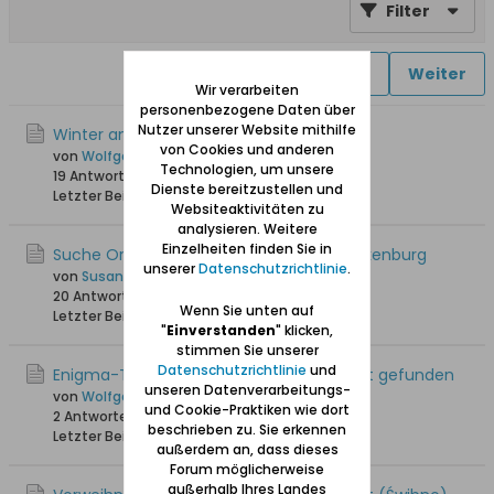
Filter
1
2
3
4
Weiter
Wir verarbeiten
personenbezogene Daten über
Nutzer unserer Website mithilfe
Winter an der Weichsel
von Cookies und anderen
von
Wolfgang
Technologien, um unsere
19 Antworten
32.114 Hits
0 Likes
Dienste bereitzustellen und
Letzter Beitrag
12.01.2026, 11:29
Websiteaktivitäten zu
analysieren. Weitere
Einzelheiten finden Sie in
Suche Orte in Schiewenhorst und Schnakenburg
unserer
Datenschutzrichtlinie
.
von
Susanna
20 Antworten
9.894 Hits
0 Likes
Wenn Sie unten auf
Letzter Beitrag
10.01.2026, 11:33
"
Einverstanden
" klicken,
stimmen Sie unserer
Datenschutzrichtlinie
und
Enigma-Teile im Wald von Schiewenhorst gefunden
unseren Datenverarbeitungs-
von
Wolfgang
und Cookie-Praktiken wie dort
2 Antworten
3.193 Hits
0 Likes
beschrieben zu. Sie erkennen
Letzter Beitrag
14.12.2024, 22:36
außerdem an, dass dieses
Forum möglicherweise
außerhalb Ihres Landes