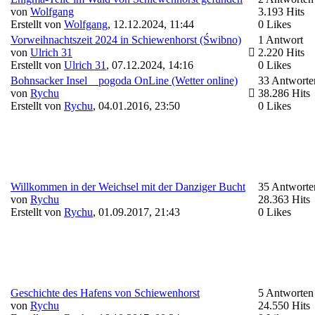
von
Wolfgang
3.193 Hits
Erstellt von
Wolfgang
,
12.12.2024, 11:44
0 Likes
Vorweihnachtszeit 2024 in Schiewenhorst (Świbno)
1 Antwort
von
Ulrich 31
2.220 Hits
Erstellt von
Ulrich 31
,
07.12.2024, 14:16
0 Likes
Bohnsacker Insel _ pogoda OnLine (Wetter online)
33 Antworte
von
Rychu
38.286 Hits
Erstellt von
Rychu
,
04.01.2016, 23:50
0 Likes
Willkommen in der Weichsel mit der Danziger Bucht
35 Antworte
von
Rychu
28.363 Hits
Erstellt von
Rychu
,
01.09.2017, 21:43
0 Likes
Geschichte des Hafens von Schiewenhorst
5 Antworten
von
Rychu
24.550 Hits