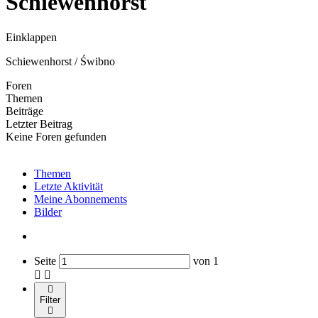
Schiewenhorst
Einklappen
Schiewenhorst / Świbno
Foren
Themen
Beiträge
Letzter Beitrag
Keine Foren gefunden
Themen
Letzte Aktivität
Meine Abonnements
Bilder
Seite
von
1
Filter