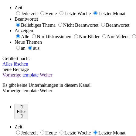
Zeit
Jederzeit
Heute
Letzte Woche
Letzter Monat
Beantwortet
Beliebiges Thema
Nicht Beantwortet
Beantwortet
Anzeigen
Alle
Nur Diskussionen
Nur Bilder
Nur Videos
Neue Themen
an
aus
Gefiltert nach:
Alles löschen
neue Beiträge
Vorherige
template
Weiter
Es gibt keine Unterhaltungen in diesem Kanal.
Vorherige
template
Weiter
Filter
Zeit
Jederzeit
Heute
Letzte Woche
Letzter Monat