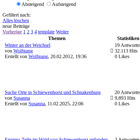
Absteigend
Aufsteigend
Gefiltert nach:
Alles löschen
neue Beiträge
Vorherige
1
2
3
4
template
Weiter
Themen
Statistiken
Winter an der Weichsel
19 Antworte
von
Wolfgang
32.113 Hits
Erstellt von
Wolfgang
,
20.02.2012, 19:36
0 Likes
Suche Orte in Schiewenhorst und Schnakenburg
20 Antworte
von
Susanna
9.893 Hits
Erstellt von
Susanna
,
11.02.2025, 22:06
0 Likes
Enigma-Teile im Wald von Schiewenhorst gefunden
2 Antworten