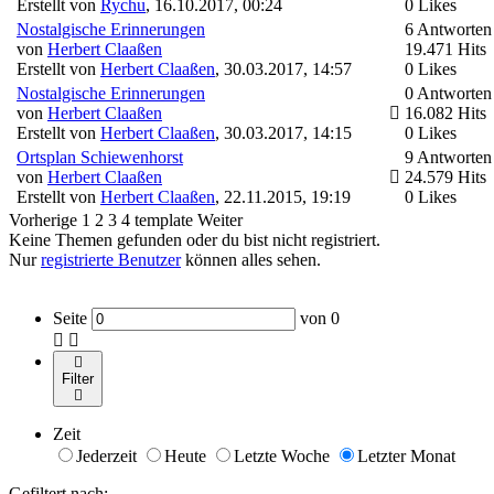
Erstellt von
Rychu
,
16.10.2017, 00:24
0 Likes
Nostalgische Erinnerungen
6 Antworten
von
Herbert Claaßen
19.471 Hits
Erstellt von
Herbert Claaßen
,
30.03.2017, 14:57
0 Likes
Nostalgische Erinnerungen
0 Antworten
von
Herbert Claaßen
16.082 Hits
Erstellt von
Herbert Claaßen
,
30.03.2017, 14:15
0 Likes
Ortsplan Schiewenhorst
9 Antworten
von
Herbert Claaßen
24.579 Hits
Erstellt von
Herbert Claaßen
,
22.11.2015, 19:19
0 Likes
Vorherige
1
2
3
4
template
Weiter
Keine Themen gefunden oder du bist nicht registriert.
Nur
registrierte Benutzer
können alles sehen.
Seite
von
0
Filter
Zeit
Jederzeit
Heute
Letzte Woche
Letzter Monat
Gefiltert nach: