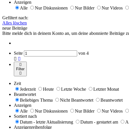
Anzeigen
Alle
Nur Diskussionen
Nur Bilder
Nur Videos
Gefiltert nach:
Alles löschen
neue Beiträge
Bitte melde dich in deinem Konto an, um deine abonnierte Beiträge zu
Seite
von
4
Filter
Zeit
Jederzeit
Heute
Letzte Woche
Letzter Monat
Beantwortet
Beliebiges Thema
Nicht Beantwortet
Beantwortet
Anzeigen
Alle
Nur Diskussionen
Nur Bilder
Nur Videos
Sortiert nach
Datum - letzte Aktualisierung
Datum - gestartet am
A
Anzeigenreihenfolge