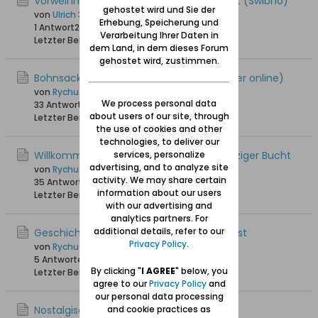
Vorweihnachtszeit 2024 in Schiewenhorst (Świbno)
gehostet wird und Sie der
von
Ulrich 31
Erhebung, Speicherung und
1 Antwort
2.221 Hits
0 Likes
Verarbeitung Ihrer Daten in
Letzter Beitrag
09.12.2024, 17:59
dem Land, in dem dieses Forum
gehostet wird, zustimmen.
Bohnsacker Insel _ pogoda OnLine (Wetter online)
von
Rychu
We process personal data
33 Antworten
38.287 Hits
0 Likes
about users of our site, through
Letzter Beitrag
16.02.2022, 18:41
the use of cookies and other
technologies, to deliver our
Willkommen in der Weichsel mit der Danziger Bucht
services, personalize
advertising, and to analyze site
von
Rychu
activity. We may share certain
35 Antworten
28.363 Hits
0 Likes
information about our users
Letzter Beitrag
08.02.2022, 12:51
with our advertising and
analytics partners. For
additional details, refer to our
Geschichte des Hafens von Schiewenhorst
Privacy Policy
.
von
Rychu
5 Antworten
24.550 Hits
0 Likes
By clicking "
I AGREE
" below, you
Letzter Beitrag
01.11.2017, 13:14
agree to our
Privacy Policy
and
our personal data processing
Nostalgische Erinnerungen
and cookie practices as