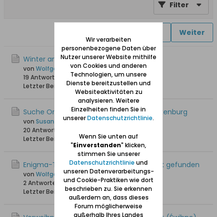
Filter
1
2
3
4
Weiter
Wir verarbeiten
personenbezogene Daten über
Nutzer unserer Website mithilfe
Winter an der Weichsel
von Cookies und anderen
von
Wolfgang
Technologien, um unsere
19 Antworten
32.114 Hits
0 Likes
Dienste bereitzustellen und
Letzter Beitrag
12.01.2026, 11:29
Websiteaktivitäten zu
analysieren. Weitere
Einzelheiten finden Sie in
Suche Orte in Schiewenhorst und Schnakenburg
unserer
Datenschutzrichtlinie
.
von
Susanna
20 Antworten
9.894 Hits
0 Likes
Wenn Sie unten auf
Letzter Beitrag
10.01.2026, 11:33
"
Einverstanden
" klicken,
stimmen Sie unserer
Datenschutzrichtlinie
und
Enigma-Teile im Wald von Schiewenhorst gefunden
unseren Datenverarbeitungs-
von
Wolfgang
und Cookie-Praktiken wie dort
2 Antworten
3.193 Hits
0 Likes
beschrieben zu. Sie erkennen
Letzter Beitrag
14.12.2024, 22:36
außerdem an, dass dieses
Forum möglicherweise
außerhalb Ihres Landes