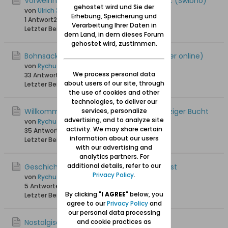
Vorweihnachtszeit 2024 in Schiewenhorst (Świbno)
gehostet wird und Sie der
von
Ulrich 31
Erhebung, Speicherung und
1 Antwort
2.220 Hits
0 Likes
Verarbeitung Ihrer Daten in
Letzter Beitrag
09.12.2024, 17:59
dem Land, in dem dieses Forum
gehostet wird, zustimmen.
Bohnsacker Insel _ pogoda OnLine (Wetter online)
von
Rychu
We process personal data
33 Antworten
38.286 Hits
0 Likes
about users of our site, through
Letzter Beitrag
16.02.2022, 18:41
the use of cookies and other
technologies, to deliver our
Willkommen in der Weichsel mit der Danziger Bucht
services, personalize
advertising, and to analyze site
von
Rychu
activity. We may share certain
35 Antworten
28.363 Hits
0 Likes
information about our users
Letzter Beitrag
08.02.2022, 12:51
with our advertising and
analytics partners. For
additional details, refer to our
Geschichte des Hafens von Schiewenhorst
Privacy Policy
.
von
Rychu
5 Antworten
24.550 Hits
0 Likes
By clicking "
I AGREE
" below, you
Letzter Beitrag
01.11.2017, 13:14
agree to our
Privacy Policy
and
our personal data processing
Nostalgische Erinnerungen
and cookie practices as