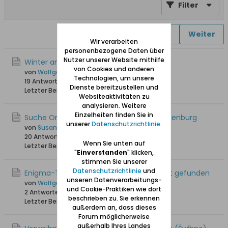
Filter
1
2
3
4
Weiter
Wir verarbeiten
personenbezogene Daten über
Nutzer unserer Website mithilfe
Winter an der Weichsel
von Cookies und anderen
von
Wolfgang
Technologien, um unsere
19 Antworten
32.114 Hits
0 Likes
Dienste bereitzustellen und
Letzter Beitrag
12.01.2026, 11:29
Websiteaktivitäten zu
analysieren. Weitere
Einzelheiten finden Sie in
Suche Orte in Schiewenhorst und Schnakenburg
unserer
Datenschutzrichtlinie
.
von
Susanna
20 Antworten
9.893 Hits
0 Likes
Wenn Sie unten auf
Letzter Beitrag
10.01.2026, 11:33
"
Einverstanden
" klicken,
stimmen Sie unserer
Datenschutzrichtlinie
und
Enigma-Teile im Wald von Schiewenhorst gefunden
unseren Datenverarbeitungs-
von
Wolfgang
und Cookie-Praktiken wie dort
2 Antworten
3.193 Hits
0 Likes
beschrieben zu. Sie erkennen
Letzter Beitrag
14.12.2024, 22:36
außerdem an, dass dieses
Forum möglicherweise
außerhalb Ihres Landes