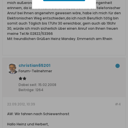
mich außerordenlich das wir uns gern an die Vergangenheit
erinnern, da ich mir nicht sicher war, ob von mir ein telefonischer
Anruf bei Ihnen angenehm gewesen wäre, habe ich mich für den
Elektronischen Weg entschieden,da ich noch Beruflich tätig bin
somit auch Täglich bis 17Uhr 30 erreichbar, gern auch ab 19Uhr
30, würde ich mich sicherlich über einen Anruf von Ihnen freuen
meine Tel.Nr.02822/53366
Mit freundlichen Grüßen Heinz Mandey. Emmerich am Rhein
christian65201
Forum-Teilnehmer
Dabei seit:
15.02.2008
Beiträge:
1264
22.09.2012, 10:39
#4
AW: Wir fahren nach Schiewenhorst
Hallo Heinz und Herbert,