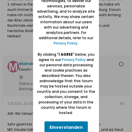
technologies, to deliver our
2 Jahren in Flensburg verstorben. Paul Rucks und Frau habe ich
services, personalize
auch immer besucht, Sie wohnten ja in Schnackenburg. Davon
advertising, and to analyze site
habe ich noch filmische Erinnerungen. Sie dürften wohl Anfang
activity. We may share certain
der 80er Jahre verstorben sein.
information about our users
Nochmals vielen Dank für die schönen Erinnerungen und
with our advertising and
herzliche Grüße.
analytics partners. For
Herbert
additional details, refer to our
Privacy Policy
.
By clicking "
I AGREE
" below, you
agree to our
Privacy Policy
and
Mandey +08.03.22
our personal data processing
Forum-Teilnehmer
and cookie practices as
described therein. You also
acknowledge that this forum
Dabei seit:
08.02.2009
may be hosted outside your
Beiträge:
540
country and you consent to the
collection, storage, and
processing of your data in the
11.11.2010, 20:49
#3
country where this forum is
hosted.
AW: Wir fahren nach Schiewenhorst
Sehr geehrter Herr Claaßen, Vehrehrter Landsmann.
Einverstanden
Mit freude habe ich Ihre freundliche Zeilen gelesen, und es freut