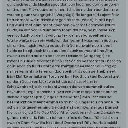
aul drock heer de Mosika speelden een leed noo dem aunderen,
on Lina met Fritz daunsten einen Schieba no dem aunderen,se
weeren gaunz veergnijcht ( Vergnügt) No langer tijd sajcht Fritz
Lina ek moot waut drinke eck goo no fere (Vorne) in de Knipp
Lina wuull met aam meet goohnen owar met eenmool kaum
Hulda, se wiir ok bij Haulmaunn toom daunze, na nü hase sich
veel vortaalt on de Tiit vorging fex ,de mosika speelten nü,
Warte warte noch ein weilchen dan kommt Haarmann auch zu
dir, on Lina frajcht Hulda es daut nü Damenwahl nee meent
Hulda so heejt doch blos daut leed,auch so meent Lina Aha,
owa nü es Lina aul een beetchen Opriiriech (Aufgeregt) se
meent nü Hulda eck mot nü no Fritz de es besteemt aul bossich
daut eck nich fuurts met aam metging hee wacht aul lang op
mij, se kemmt no feren on doo steijht Fritz aun de Thek meet
Erich Kloffke on Erika on Steen on Emil Footh on Paul Rucks stajht
op dem Desch on bläkt wer ist der reichste Mann in
Schiewenhorst, och so feehl weeren dor vorsaummelt aulles
bekaunde junge Menschen, owa eck kaun di sajen dee hauden
sich so engeseepth (Eingeseift besoffen) mijn Fritz wier so
beschluckt de meent emma to mi hallo junge Frau ich habe Sie
schon mal gesehen sind Sie auch mit dem Damfer aus Danzich
hier, eck saj dü Olle Oop (Alter Affe) eck ben nich aus Danzich wii
gohnen nü no de Fähr on fohren no huis de Droselfähr licht aum
ewa on Ohm Klowitta hatt daut Drama mit Fritz fuurts beqickt
on hee sajcht Lina hatt Fritz Distel onder dee Feet hee humpellt