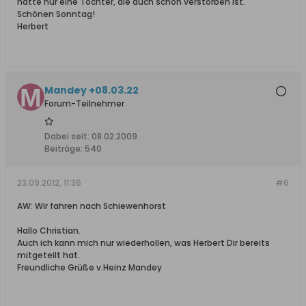
hatte nur eine Tochter, die auch schon verstorben ist.
Schönen Sonntag!
Herbert
Mandey +08.03.22
Forum-Teilnehmer
Dabei seit:
08.02.2009
Beiträge:
540
23.09.2012, 11:36
#6
AW: Wir fahren nach Schiewenhorst
Hallo Christian.
Auch ich kann mich nur wiederhollen, was Herbert Dir bereits
mitgeteilt hat.
Freundliche Grüße v.Heinz Mandey