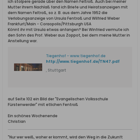
ich stolpere gerade über den Namen Feltroß. Auch bei meiner
Mutter ihrem Nachlaß fand ich Briefe und Heiratsanzeigen mit
dem Namen Feltroß, so z. B. aus dem Jahre 1952 die
Verlobungsanzeige von Ursula Fentroß und Wilfried Weber
Frankfurt/Main - Coraopolis/Pittsburgh USA
Könnt ihr mit Ursula etwas anfangen? Bei Winfried vermute ich
den Sohn des Prof. Weber aus Zoppot, bei dem meine Mutter in
Anstellung war.
Tiegenhof - www.tiegenhof.de
http://www.tiegenhof.de/TN47.pdf
, Stuttgart
auf Seite 102 ein Bild der "Evangelischen Volksschule
Fürstenwerder" mit etlichen Fentroß
Ein schönes Wochenende
Christian
"Nur wer weiß, woher er kommt, wird den Weg in die Zukunft