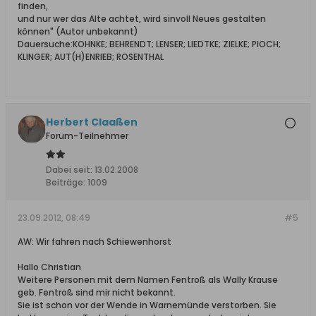
finden,
und nur wer das Alte achtet, wird sinvoll Neues gestalten
können" (Autor unbekannt)
Dauersuche:KOHNKE; BEHRENDT; LENSER; LIEDTKE; ZIELKE; PIOCH;
KLINGER; AUT(H)ENRIEB; ROSENTHAL
Herbert Claaßen
Forum-Teilnehmer
Dabei seit:
13.02.2008
Beiträge:
1009
23.09.2012, 08:49
#5
AW: Wir fahren nach Schiewenhorst
Hallo Christian
Weitere Personen mit dem Namen Fentroß als Wally Krause
geb. Fentroß sind mir nicht bekannt.
Sie ist schon vor der Wende in Warnemünde verstorben. Sie