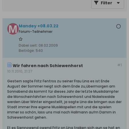
Filter
Mandey +08.03.22
Forum-Teilnehmer
Dabei seit:
08.02.2009
Beiträge:
540
#1
Wir fahren nach Schiewenhorst
10.11.2010, 21:27
Gestern sagte Fritz Fentros zu seiner Frau Lina es ist Ende
August der Sommer neigt sich dem Ende zu,übermorgen am
Sonnabend da kommt für dieses Jahr der letzte Musikdampfer
die Monscheinfahrten nach Schiewenhorst und Nickelswalde
werden über Winter eingestellt, ja sagte Lina die bringen aus der
Stadt immer Ihre eigene Musikkapellen mit und die spielen
immer so schön, lass uns mal nach Hallmann aufm Damm in
Schiewenhorst gehen.
Et es Siennowend owend Fritz on Lina trajken sich aun se hat en