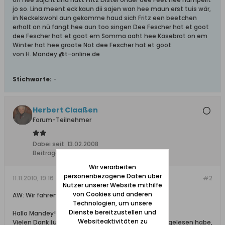
jo so. Lina meent eck kaun dii sajen wan hee maun erst tuis wär,
in Neckelswohl aun gekomme haud sich Fritz een beetchen
erholt on nü fangt hee aun too singen Dee Fescher hat et goot
dee Fescher hat et goot em Somma aaht hee Käsebrot on em
Winter hat hee groote Not dee Fescher hat et goot.
von H. Mandey @t-online.de
Stichworte:
-
Herbert Claaßen
Forum-Teilnehmer
Dabei seit:
13.02.2008
Beiträge:
1009
Wir verarbeiten
personenbezogene Daten über
11.11.2010, 19:16
#2
Nutzer unserer Website mithilfe
von Cookies und anderen
AW: Wir fahren nach Schiewenhorst
Technologien, um unsere
Dienste bereitzustellen und
Hallo Mandey!
Websiteaktivitäten zu
Vielen Dank für Deinen Beitrag, den ich mit genuß gelesen habe,