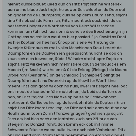
niehet dunkelblauet Kleed aun on Fritz trajt sich ne Wittebex
aun on ne blaue Jack trajkt he eewer. Se schlooten de Deer auf
on gingen no de Daumpfähr, auls se op dem Daum send, sajcht
Lina Fritz ek seh de Fähr nich, Fritz meent eck uuck nich de es
bestemmt hinger de Worthehaul von Heinz Wittstock,se
kommen am Fährloch aun, on nü sehe se dee Bescherrung mijn
Gottagiess sajcht Lina waut es hier possiert ? jo Klowittas Ernst
es hier Koptain on hee hat Ürloop on siene Vertretung de
tweejde Stürmaun es met voller Moschinnen Krauft meet de
Daumpfähr en de Daulwen ren gepraascht nü licht se doo on
kaun sich nich beweejen, Rüdolf Wilhalm staiht opm Dajck on
sajcht, Fritz wii keenen nich mehr stiere daut Stierblaudt es em
Morsch (im Arsch) wie holen nü üt de Enloog (Einlage) de kleene
Droselfähr (Seilfähre ) on de Schlaapa ( Schlepper) bringt de
Daumpfähr fuurts no Daunzich op de Klawitter Werft. Lina
meent Fritz dan goon wi doch no huis, ower Fritz sajcht nee loot
ons meet de Isenbohnfähr metfohren, de beid schloffen dor
han, on Fritz frajcht Erich Kloffke op he se no Schiewnhorst
metneemt Kloffke es hier op de Isenbohnfähr de Koptain. Erich
sajcht na Fritz koomt mol rop, on Fritz vortaalt aam daut se noo
Haullmaunn toom Zorm (Tanzvergnügen) goohnen ,jo sajcht
Erich eck hol blos noch den laatsten zuch om 22Uhr de von
Steejem no Danzich fohrt, dan komm eck ook mit miiner
Schwaasta Erika se weere aulle twee noch nich Verheiroot. Fritz
on Lina send opm Daum fex aungekomme, on em Sool ging et