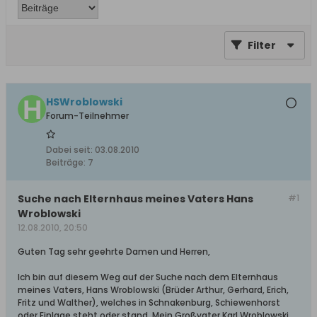
Filter
HSWroblowski
Forum-Teilnehmer
Dabei seit:
03.08.2010
Beiträge:
7
Suche nach Elternhaus meines Vaters Hans
#1
Wroblowski
12.08.2010, 20:50
Guten Tag sehr geehrte Damen und Herren,
Ich bin auf diesem Weg auf der Suche nach dem Elternhaus
meines Vaters, Hans Wroblowski (Brüder Arthur, Gerhard, Erich,
Fritz und Walther), welches in Schnakenburg, Schiewenhorst
oder Einlage steht oder stand. Mein Großvater Karl Wroblowski