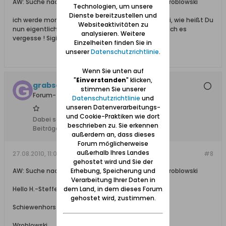
AW: Suche nach Elternhaus meines Vaters Hans Wroblowski
Technologien, um unsere
Dienste bereitzustellen und
ich werde morgen danach schauen H-Steffen! mei, wie heißt Du
Websiteaktivitäten zu
nun eigentlich richtig ??? erinner mich daran, falls ich es
analysieren. Weitere
vergesse ! Sigi, die Pariserin
Einzelheiten finden Sie in
unserer
Datenschutzrichtlinie
.
Wenn Sie unten auf
"
Einverstanden
" klicken,
grabschau, + 06.11.2012
stimmen Sie unserer
Forum-Teilnehmer
Datenschutzrichtlinie
und
unseren Datenverarbeitungs-
und Cookie-Praktiken wie dort
Dabei seit:
10.02.2008
beschrieben zu. Sie erkennen
Beiträge:
496
außerdem an, dass dieses
Forum möglicherweise
außerhalb Ihres Landes
27.08.2010, 11:07
#8
gehostet wird und Sie der
AW: Suche nach Elternhaus meines Vaters Hans Wroblowski
Erhebung, Speicherung und
Verarbeitung Ihrer Daten in
Hello H.-Steffen,
dem Land, in dem dieses Forum
gehostet wird, zustimmen.
Schiewenhorst
Wroblowski