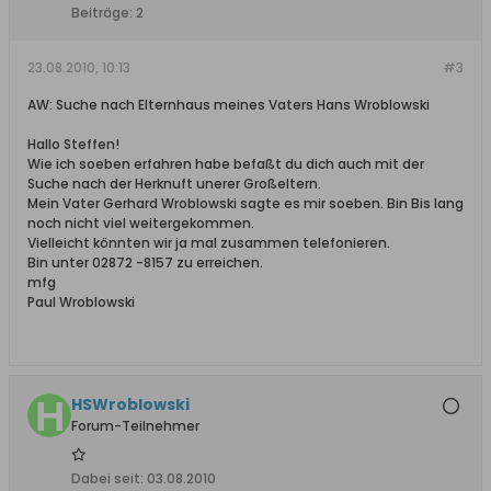
Beiträge:
2
23.08.2010, 10:13
#3
AW: Suche nach Elternhaus meines Vaters Hans Wroblowski
Hallo Steffen!
Wie ich soeben erfahren habe befaßt du dich auch mit der
Suche nach der Herknuft unerer Großeltern.
Mein Vater Gerhard Wroblowski sagte es mir soeben. Bin Bis lang
noch nicht viel weitergekommen.
Vielleicht könnten wir ja mal zusammen telefonieren.
Bin unter 02872 -8157 zu erreichen.
mfg
Paul Wroblowski
HSWroblowski
Forum-Teilnehmer
Dabei seit:
03.08.2010