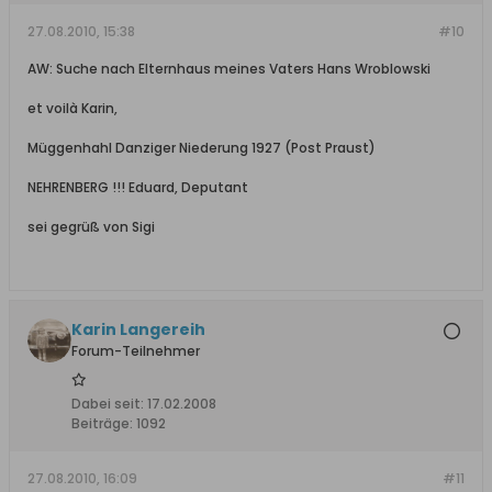
27.08.2010, 15:38
#10
AW: Suche nach Elternhaus meines Vaters Hans Wroblowski
et voilà Karin,
Müggenhahl Danziger Niederung 1927 (Post Praust)
NEHRENBERG !!! Eduard, Deputant
sei gegrüß von Sigi
Karin Langereih
Forum-Teilnehmer
Dabei seit:
17.02.2008
Beiträge:
1092
27.08.2010, 16:09
#11