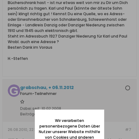
Bücherschrank hast - ist nur etwas weit von mir zu Dir um Dich
persönlich zu fragen. Karl und Paul (könnte der älteste Sohn
sein) klingt richtig gut ! Kennst Du eine Quelle, wo es Adress-
oder Einwohnerbücher von Schnakenburg, Schiewenhorst oder
Einlage - Landkreis Danzig oder Danziger Niederung zwischen
1910 und 1945 auch elektronisch gibt.
Steht im Adressbuch 1927 Danziger Niederung für Karl und Paul
Wrobl. auch eine Adresse ?
Besten Dank im Voraus
H.-Steffen
grabschau, + 06.11.2012
Forum-Teilnehmer
Dabei seit:
10.02.2008
Beiträge:
496
Wir verarbeiten
personenbezogene Daten über
26.08.2010, 22:34
#7
Nutzer unserer Website mithilfe
von Cookies und anderen