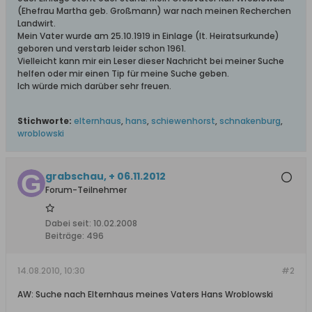
(Ehefrau Martha geb. Großmann) war nach meinen Recherchen
Landwirt.
Mein Vater wurde am 25.10.1919 in Einlage (lt. Heiratsurkunde)
geboren und verstarb leider schon 1961.
Vielleicht kann mir ein Leser dieser Nachricht bei meiner Suche
helfen oder mir einen Tip für meine Suche geben.
Ich würde mich darüber sehr freuen.
Stichworte:
elternhaus
,
hans
,
schiewenhorst
,
schnakenburg
,
wroblowski
grabschau, + 06.11.2012
Forum-Teilnehmer
Dabei seit:
10.02.2008
Beiträge:
496
14.08.2010, 10:30
#2
AW: Suche nach Elternhaus meines Vaters Hans Wroblowski