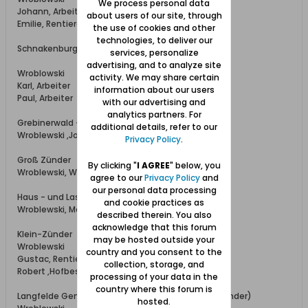
We process personal data
Johann, Arbeiter
about users of our site, through
Emilie, Rentiere
the use of cookies and other
technologies, to deliver our
Schnakenburg
services, personalize
advertising, and to analyze site
Wroblowski
activity. We may share certain
Karl, Arbeiter
information about our users
Paul, Arbeiter
with our advertising and
analytics partners. For
Grebinerwald - Gut ( Post Trutenau)
additional details, refer to our
Wroblewski ,Johanna, Rentnrn
Privacy Policy
.
Groß Zünder
By clicking "
I AGREE
" below, you
Wroblewski, Wilhelm, Landwirt
agree to our
Privacy Policy
and
our personal data processing
Haus - und Laschkenkampe (Post Stutthof)
and cookie practices as
Wroblewski, Max, Arbeiter
described therein. You also
acknowledge that this forum
Klein-Zünder
may be hosted outside your
Wroblewski
country and you consent to the
Gustac, Rentier
collection, storage, and
Robert ,Hofbesitzer
processing of your data in the
country where this forum is
Langfelde Gemeinde mit Wachtbude (Post Gr. Zünder)
hosted.