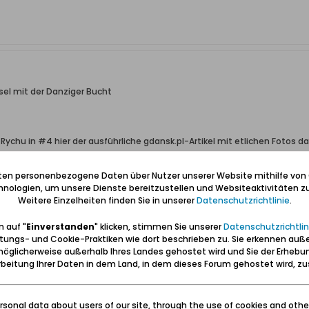
el mit der Danziger Bucht
Rychu in #4 hier der ausführliche gdansk.pl-Artikel mit etlichen Fotos 
omosci/wis...kiego,a,184564
.
iten personenbezogene Daten über Nutzer unserer Website mithilfe von
nologien, um unsere Dienste bereitzustellen und Websiteaktivitäten zu
Weitere Einzelheiten finden Sie in unserer
Datenschutzrichtlinie
.
 auf "
Einverstanden
" klicken, stimmen Sie unserer
Datenschutzrichtlin
tungs- und Cookie-Praktiken wie dort beschrieben zu. Sie erkennen auß
öglicherweise außerhalb Ihres Landes gehostet wird und Sie der Erhebu
beitung Ihrer Daten in dem Land, in dem dieses Forum gehostet wird, 
sonal data about users of our site, through the use of cookies and othe