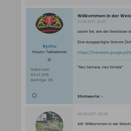
Willkommen in der Weic
01.09.2017, 21:43
Lesen Sie, wie die Gewässer 
Eine ausgeprägte Grenze (Sch
Rychu
Forum-Teilnehmer
https://translate.google.pl/
"Nec temere, nec timide"
Dabei seit:
04.01.2016
Beiträge:
119
Stichworte:
-
02.09.2017, 00:26
AW: Willkommen in der Weichs