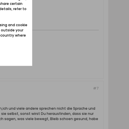
share certain
etails, refer to
sing and cookie
 outside your
e country where
#7
sch,ich und viele andere sprechen nicht die Sprache und
ie selbst, sonst wirst Du herausfinden, dass sie nur
och sagen, was viele bewegt, Bleib schoen gesund, habe