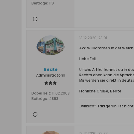
Beiträge:
119
13.12.2020, 23:01
AW: Willkommen in der Weichs
Liebe Feli,
Beate
Ulrichs Artikel kannst du in d
Rechts oben kann die Sprach
Administratorin
Mir werden sie direkt in deu
Fröhliche Grüße, Beate
Dabei seit:
11.02.2008
Beiträge:
4853
..wirklich? Taktgefühl ist nich
13.12.2020, 23:23