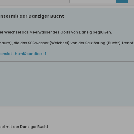
hsel mit der Danziger Bucht
der Weichsel das Meerwasser des Golfs von Danzig begrüßen.
aum), die das Süßwasser (Weichsel) von der Salzlösung (Bucht) trennt,
translat...html&sandbox=1
el mit der Danziger Bucht