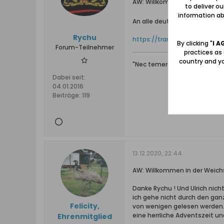
AW: Willkommen in der Weichs
to deliver o
information abo
An alle deutschsprachigen F
Rychu
https://translate.google.pl/
By clicking "
I A
Forum-Teilnehmer
practices as
country and yo
"Nec temere, nec timide"
Dabei seit:
04.01.2016
Beiträge:
119
13.12.2020, 22:44
AW: Willkommen in der Weichs
Danke Rychu ! Und Ulrich nicht
ich gehe nicht durch den gan
Felicity,
von wenigen gelesen werden. 
eine herrliche Adventszeit und
Ehrenmitglied