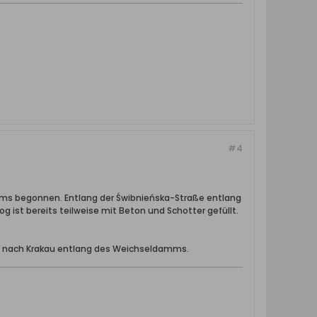
#4
s begonnen. Entlang der Świbnieńska-Straße entlang
 ist bereits teilweise mit Beton und Schotter gefüllt.
rst nach Krakau entlang des Weichseldamms.