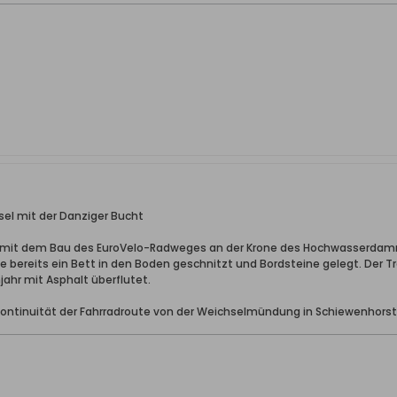
el mit der Danziger Bucht
 mit dem Bau des EuroVelo-Radweges an der Krone des Hochwasserdamm
eits ein Bett in den Boden geschnitzt und Bordsteine ​​gelegt. Der Trog
jahr mit Asphalt überflutet.
e Kontinuität der Fahrradroute von der Weichselmündung in Schiewenho