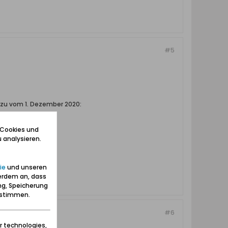
#5
dazu vom 1. Dezember 2020:
 Cookies und
 analysieren.
ie
und unseren
erdem an, dass
ng, Speicherung
zustimmen.
#6
r technologies,