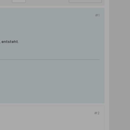
#1
 entsteht.
#2