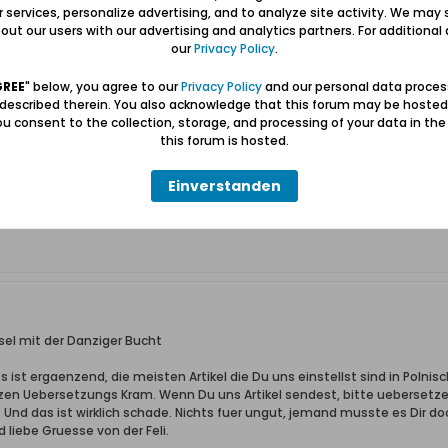
el mit der Danziger Bucht
ur services, personalize advertising, and to analyze site activity. We may 
ut our users with our advertising and analytics partners. For additional d
orummitglieder
our
Privacy Policy
.
translat...64&prev=search
GREE
" below, you agree to our
Privacy Policy
and our personal data proces
 described therein. You also acknowledge that this forum may be hosted
u consent to the collection, storage, and processing of your data in th
this forum is hosted.
Einverstanden
el mit der Danziger Bucht
s ist ergaenzend, die meisten Artikel die Du uns einstellst sind in Polni
zen Uebersetzungs Kram. Wenn Du uns Artikel sendest, bitte uebersetze s
Und das ist wirklich schade. Nichts fuer ungut, jemand musste es Dir d
 liebe Gruesse von der Feli.