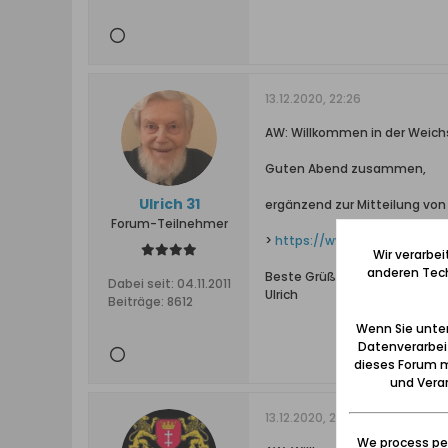
13.12.2020, 22:26
AW: Willkommen in der Weichs
Guten Abend zusammen,
Ulrich 31
ergänzend zur Mitteilung von 
Forum-Teilnehmer
>
https://www.gdansk.pl/wiad
Wir verarbe
anderen Tech
Beste Grüße
Dabei seit:
04.11.2011
Ulrich
Beiträge:
8612
Wenn Sie unten
Datenverarbei
dieses Forum m
und Verar
13.12.2020, 22:37
We process per