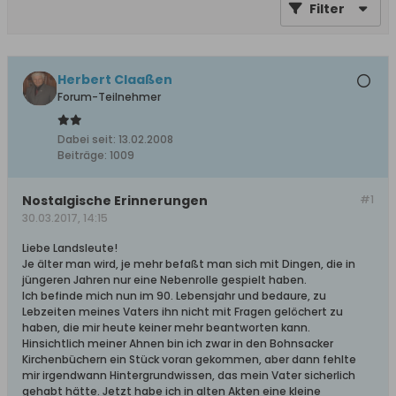
Filter
Herbert Claaßen
Forum-Teilnehmer
Dabei seit:
13.02.2008
Beiträge:
1009
Nostalgische Erinnerungen
#1
30.03.2017, 14:15
Liebe Landsleute!
Je älter man wird, je mehr befaßt man sich mit Dingen, die in
jüngeren Jahren nur eine Nebenrolle gespielt haben.
Ich befinde mich nun im 90. Lebensjahr und bedaure, zu
Lebzeiten meines Vaters ihn nicht mit Fragen gelöchert zu
haben, die mir heute keiner mehr beantworten kann.
Hinsichtlich meiner Ahnen bin ich zwar in den Bohnsacker
Kirchenbüchern ein Stück voran gekommen, aber dann fehlte
mir irgendwann Hintergrundwissen, das mein Vater sicherlich
gehabt hätte. Jetzt habe ich in alten Akten eine kleine