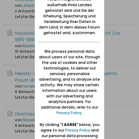
außerhalb Ihres Landes
von
Joachim
gehostet wird und Sie der
2 Antworten
8.198 Hits
0 Likes
Erhebung, Speicherung und
Letzter Beitrag
16.02.2023, 19:25
Verarbeitung Ihrer Daten in
dem Land, in dem dieses Forum
gehostet wird, zustimmen.
Hausbesitzer anhand Hausnummer gesucht (ca.
1865-1890)
von
Karsten_A
We process personal data
10 Antworten
8.279 Hits
0 Likes
about users of our site, through
Letzter Beitrag
07.11.2022, 18:59
the use of cookies and other
technologies, to deliver our
Heirats- und Sterbeurkunden des Standesamts
services, personalize
advertising, and to analyze site
Praust ab 1915 veröffentlicht
activity. We may share certain
von
Sonde
information about our users
6 Antworten
7.371 Hits
0 Likes
with our advertising and
Letzter Beitrag
25.04.2022, 19:17
analytics partners. For
additional details, refer to our
Privacy Policy
.
Dirschauerstr.28 in Praust?
von
Nowak
By clicking "
I AGREE
" below, you
8 Antworten
21.973 Hits
0 Likes
agree to our
Privacy Policy
and
Letzter Beitrag
15.07.2021, 22:02
our personal data processing