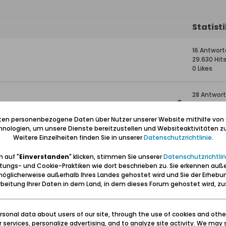
Statist
16 Antwor
29.630 Hit
0 Likes
28 Antwor
58.497 Hit
0 Likes
iten personenbezogene Daten über Nutzer unserer Website mithilfe von
nologien, um unsere Dienste bereitzustellen und Websiteaktivitäten zu
Weitere Einzelheiten finden Sie in unserer
Datenschutzrichtlinie
.
30 Antwor
46.542 Hit
 auf "
Einverstanden
" klicken, stimmen Sie unserer
Datenschutzrichtlin
0 Likes
tungs- und Cookie-Praktiken wie dort beschrieben zu. Sie erkennen auß
öglicherweise außerhalb Ihres Landes gehostet wird und Sie der Erhebu
nzig, Kreis Danziger Höhe
2 Antwort
beitung Ihrer Daten in dem Land, in dem dieses Forum gehostet wird, 
8.198 Hits
0 Likes
sonal data about users of our site, through the use of cookies and othe
ur services, personalize advertising, and to analyze site activity. We may 