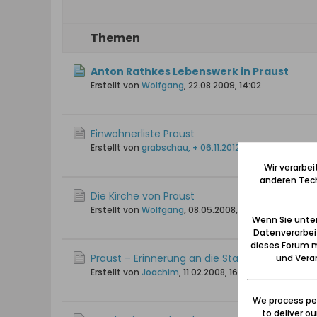
Themen
Anton Rathkes Lebenswerk in Praust
Erstellt von
Wolfgang
,
22.08.2009, 14:02
Einwohnerliste Praust
Erstellt von
grabschau, + 06.11.2012
,
06.11.2009, 21:50
Wir verarbe
anderen Tech
Die Kirche von Praust
Erstellt von
Wolfgang
,
08.05.2008, 20:33
Wenn Sie unten
Datenverarbei
dieses Forum m
Praust – Erinnerung an die Stadt Praust bei Da
und Verar
Erstellt von
Joachim
,
11.02.2008, 16:20
We process per
to deliver o