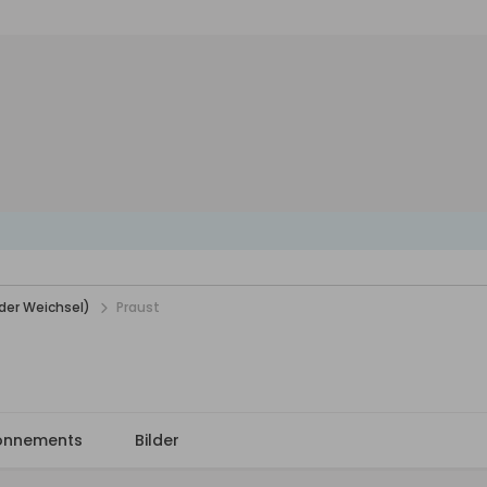
der Weichsel)
Praust
onnements
Bilder