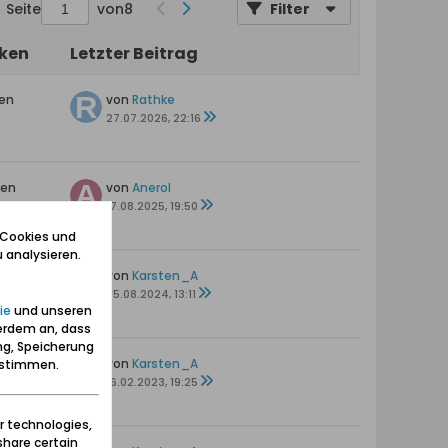
Seite
von
8
Filter
iken
Letzter Beitrag
ten
von
Rathke
s
27.07.2026, 22:16
ten
von
Anerol
s
17.08.2025, 19:50
 Cookies und
 analysieren.
ten
von
Karsten_A
s
25.08.2024, 13:11
ie
und unseren
erdem an, dass
ng, Speicherung
en
von
Karsten_A
zustimmen.
16.02.2023, 19:25
r technologies,
share certain