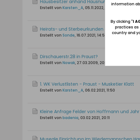
Hausbesitzer anhand Hausnummer gesucht (c
information abo
Erstellt von
Karsten_A
,
05.11.2022, 19:18
By clicking "
I A
practices as
Heirats- und Sterbeurkunden des Standesamts 
country and yo
Erstellt von
Sonde
,
16.07.2021, 14:54
Dirschauerstr.28 in Praust?
Erstellt von
Nowak
,
27.03.2009, 20:13
1. WK Verlustlisten - Praust - Musketier Klatt
Erstellt von
Karsten_A
,
06.02.2021, 11:50
Kleine Anfrage Felder von Hoffmann und Jahr
Erstellt von
badenia
,
03.02.2021, 20:11
Museale Einrichtung im Wiedemannschen Ha