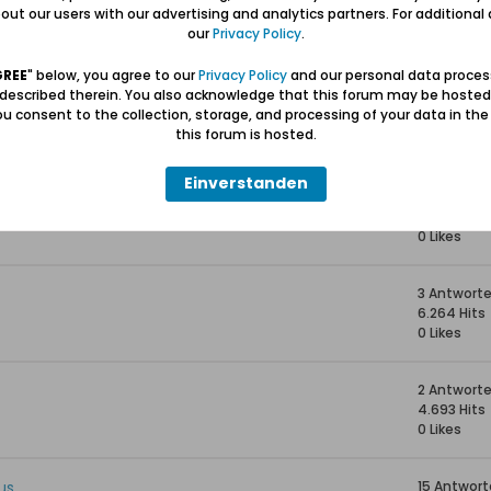
a. 1865-1890)
10 Antwor
ut our users with our advertising and analytics partners. For additional d
8.279 Hits
our
Privacy Policy
.
0 Likes
GREE
" below, you agree to our
Privacy Policy
and our personal data proces
 described therein. You also acknowledge that this forum may be hosted
Praust ab 1915 veröffentlicht
6 Antwort
u consent to the collection, storage, and processing of your data in th
7.371 Hits
this forum is hosted.
0 Likes
Einverstanden
8 Antwort
21.973 Hits
0 Likes
3 Antwort
6.264 Hits
0 Likes
2 Antwort
4.693 Hits
0 Likes
us
15 Antwor