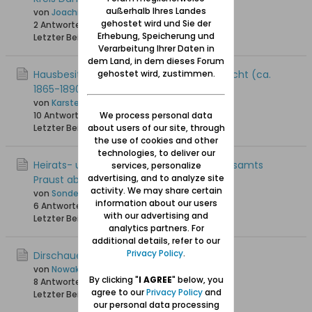
außerhalb Ihres Landes
von
Joachim
gehostet wird und Sie der
2 Antworten
8.197 Hits
0 Likes
Erhebung, Speicherung und
Letzter Beitrag
16.02.2023, 19:25
Verarbeitung Ihrer Daten in
dem Land, in dem dieses Forum
gehostet wird, zustimmen.
Hausbesitzer anhand Hausnummer gesucht (ca.
1865-1890)
von
Karsten_A
We process personal data
10 Antworten
8.279 Hits
0 Likes
about users of our site, through
Letzter Beitrag
07.11.2022, 18:59
the use of cookies and other
technologies, to deliver our
Heirats- und Sterbeurkunden des Standesamts
services, personalize
advertising, and to analyze site
Praust ab 1915 veröffentlicht
activity. We may share certain
von
Sonde
information about our users
6 Antworten
7.370 Hits
0 Likes
with our advertising and
Letzter Beitrag
25.04.2022, 19:17
analytics partners. For
additional details, refer to our
Privacy Policy
.
Dirschauerstr.28 in Praust?
von
Nowak
By clicking "
I AGREE
" below, you
8 Antworten
21.973 Hits
0 Likes
agree to our
Privacy Policy
and
Letzter Beitrag
15.07.2021, 22:02
our personal data processing