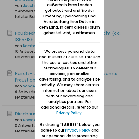
außerhalb Ihres Landes
von
Joachim
gehostet wird und Sie der
2 Antworten
8.198 Hits
0 Likes
Erhebung, Speicherung und
Letzter Beitrag
16.02.2023, 19:25
Verarbeitung Ihrer Daten in
dem Land, in dem dieses Forum
gehostet wird, zustimmen.
Hausbesitzer anhand Hausnummer gesucht (ca.
1865-1890)
von
Karsten_A
We process personal data
10 Antworten
8.279 Hits
0 Likes
about users of our site, through
Letzter Beitrag
07.11.2022, 18:59
the use of cookies and other
technologies, to deliver our
Heirats- und Sterbeurkunden des Standesamts
services, personalize
advertising, and to analyze site
Praust ab 1915 veröffentlicht
activity. We may share certain
von
Sonde
information about our users
6 Antworten
7.371 Hits
0 Likes
with our advertising and
Letzter Beitrag
25.04.2022, 19:17
analytics partners. For
additional details, refer to our
Privacy Policy
.
Dirschauerstr.28 in Praust?
von
Nowak
By clicking "
I AGREE
" below, you
8 Antworten
21.973 Hits
0 Likes
agree to our
Privacy Policy
and
Letzter Beitrag
15.07.2021, 22:02
our personal data processing