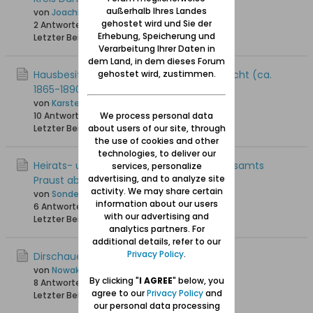
außerhalb Ihres Landes
von
Joachim
gehostet wird und Sie der
2 Antworten
8.198 Hits
0 Likes
Erhebung, Speicherung und
Letzter Beitrag
16.02.2023, 19:25
Verarbeitung Ihrer Daten in
dem Land, in dem dieses Forum
gehostet wird, zustimmen.
Hausbesitzer anhand Hausnummer gesucht (ca.
1865-1890)
von
Karsten_A
We process personal data
10 Antworten
8.279 Hits
0 Likes
about users of our site, through
Letzter Beitrag
07.11.2022, 18:59
the use of cookies and other
technologies, to deliver our
Heirats- und Sterbeurkunden des Standesamts
services, personalize
advertising, and to analyze site
Praust ab 1915 veröffentlicht
activity. We may share certain
von
Sonde
information about our users
6 Antworten
7.371 Hits
0 Likes
with our advertising and
Letzter Beitrag
25.04.2022, 19:17
analytics partners. For
additional details, refer to our
Privacy Policy
.
Dirschauerstr.28 in Praust?
von
Nowak
By clicking "
I AGREE
" below, you
8 Antworten
21.973 Hits
0 Likes
agree to our
Privacy Policy
and
Letzter Beitrag
15.07.2021, 22:02
our personal data processing