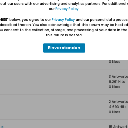
a. 1865-1890)
10 Antwor
ut our users with our advertising and analytics partners. For additional d
8.279 Hits
our
Privacy Policy
.
0 Likes
GREE
" below, you agree to our
Privacy Policy
and our personal data proces
 described therein. You also acknowledge that this forum may be hosted
Praust ab 1915 veröffentlicht
6 Antwort
u consent to the collection, storage, and processing of your data in th
7.371 Hits
this forum is hosted.
0 Likes
Einverstanden
8 Antwort
21.973 Hits
0 Likes
3 Antwort
6.261 Hits
0 Likes
2 Antwort
4.693 Hits
0 Likes
us
15 Antwor