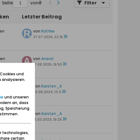
Seite
von
8
Filter
iken
Letzter Beitrag
ten
von
Rathke
27.07.2026, 22:16
ten
von
Anerol
s
17.08.2025, 19:50
 Cookies und
 analysieren.
ten
von
Karsten_A
s
25.08.2024, 13:11
ie
und unseren
erdem an, dass
ng, Speicherung
en
von
Karsten_A
zustimmen.
16.02.2023, 19:25
r technologies,
share certain