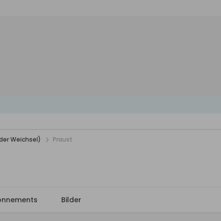
der Weichsel)
Praust
onnements
Bilder