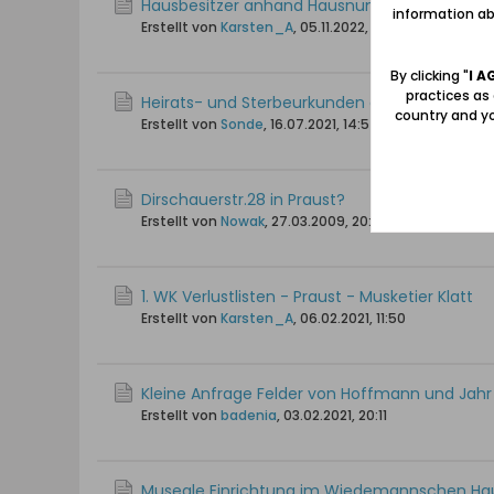
Hausbesitzer anhand Hausnummer gesucht (c
information abo
Erstellt von
Karsten_A
,
05.11.2022, 19:18
By clicking "
I A
practices as
Heirats- und Sterbeurkunden des Standesamts 
country and yo
Erstellt von
Sonde
,
16.07.2021, 14:54
Dirschauerstr.28 in Praust?
Erstellt von
Nowak
,
27.03.2009, 20:13
1. WK Verlustlisten - Praust - Musketier Klatt
Erstellt von
Karsten_A
,
06.02.2021, 11:50
Kleine Anfrage Felder von Hoffmann und Jahr
Erstellt von
badenia
,
03.02.2021, 20:11
Museale Einrichtung im Wiedemannschen Ha