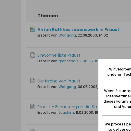
Themen
Anton Rathkes Lebenswerk in Praust
Erstellt von
Wolfgang
,
22.08.2009, 14:02
Einwohnerliste Praust
Erstellt von
grabschau, + 06.11.2012
,
06.11.2009, 21:50
Wir verarbe
anderen Tech
Die Kirche von Praust
Erstellt von
Wolfgang
,
08.05.2008, 20:33
Wenn Sie unten
Datenverarbei
dieses Forum m
Praust – Erinnerung an die Stadt Praust bei Da
und Verar
Erstellt von
Joachim
,
11.02.2008, 16:20
We process per
to deliver o