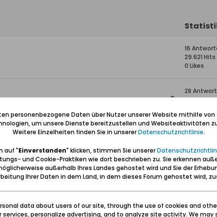
Statist
16 Antwor
29.621 Hits
0 Likes
28 Antwor
58.476 Hit
0 Likes
iten personenbezogene Daten über Nutzer unserer Website mithilfe von
nologien, um unsere Dienste bereitzustellen und Websiteaktivitäten zu
Weitere Einzelheiten finden Sie in unserer
Datenschutzrichtlinie
.
30 Antwor
46.534 Hit
 auf "
Einverstanden
" klicken, stimmen Sie unserer
Datenschutzrichtlin
0 Likes
tungs- und Cookie-Praktiken wie dort beschrieben zu. Sie erkennen auß
öglicherweise außerhalb Ihres Landes gehostet wird und Sie der Erhebu
nzig, Kreis Danziger Höhe
2 Antwort
beitung Ihrer Daten in dem Land, in dem dieses Forum gehostet wird, 
8.197 Hits
0 Likes
sonal data about users of our site, through the use of cookies and othe
ur services, personalize advertising, and to analyze site activity. We may 