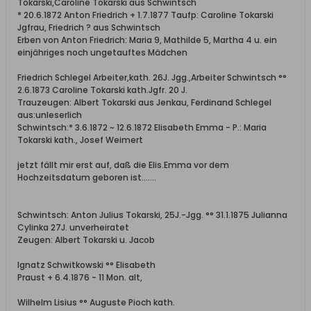
Tokarski,Caroline Tokarski aus Schwintsch
* 20.6.1872 Anton Friedrich + 1.7.1877 Taufp: Caroline Tokarski
Jgfrau, Friedrich ? aus Schwintsch
Erben von Anton Friedrich: Maria 9, Mathilde 5, Martha 4 u. ein
einjähriges noch ungetauftes Mädchen
Friedrich Schlegel Arbeiter,kath. 26J. Jgg.,Arbeiter Schwintsch °°
2.6.1873 Caroline Tokarski kath.Jgfr. 20 J.
Trauzeugen: Albert Tokarski aus Jenkau, Ferdinand Schlegel
aus:unleserlich
Schwintsch:* 3.6.1872 ~ 12.6.1872 Elisabeth Emma - P.: Maria
Tokarski kath., Josef Weimert
jetzt fällt mir erst auf, daß die Elis.Emma vor dem
Hochzeitsdatum geboren ist.......
Schwintsch: Anton Julius Tokarski, 25J.-Jgg. °° 31.1.1875 Julianna
Cylinka 27J. unverheiratet
Zeugen: Albert Tokarski u. Jacob
Ignatz Schwitkowski °° Elisabeth
Praust + 6.4.1876 - 11 Mon. alt,
Wilhelm Lisius °° Auguste Pioch kath.