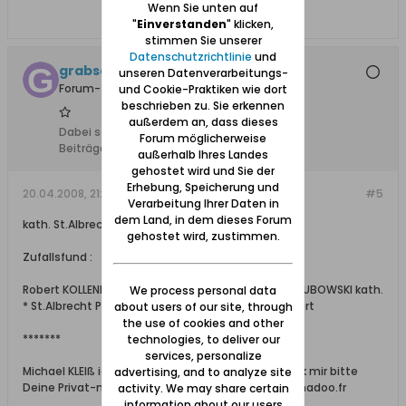
Wenn Sie unten auf
"
Einverstanden
" klicken,
stimmen Sie unserer
Datenschutzrichtlinie
und
grabschau, + 06.11.2012
unseren Datenverarbeitungs-
Forum-Teilnehmer
und Cookie-Praktiken wie dort
beschrieben zu. Sie erkennen
außerdem an, dass dieses
Dabei seit:
10.02.2008
Forum möglicherweise
Beiträge:
496
außerhalb Ihres Landes
gehostet wird und Sie der
Erhebung, Speicherung und
20.04.2008, 21:12
#5
Verarbeitung Ihrer Daten in
dem Land, in dem dieses Forum
kath. St.Albrecht PRAUST
gehostet wird, zustimmen.
Zufallsfund :
Robert KOLLENDT-Händler- luth. °° Augustine KASHUBOWSKI kath.
We process personal data
* St.Albrecht Pfarrdorf am 25.1. ~ 7.2.1868 Otto Robert
about users of our site, through
the use of cookies and other
*******
technologies, to deliver our
services, personalize
Michael KLEIß ich habe Dich nicht vergessen, schick mir bitte
advertising, and to analyze site
Deine Privat-mail-Adresse zu : jossin.alain(at)wanadoo.fr
activity. We may share certain
information about our users