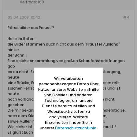
Beiträge:
160
09.04.2008, 10:42
#4
Rätselbilder aus Praust ?
Hallo ihr Rater !
die Bilder stammen auch nicht aus dem "Prauster Ausland"
hinter
der Bahn !
Eine solche Ansammlung von großen Schaufensteröffnungen
gab
es da nicht. Schellner hinter dem damaligen Bahnübergang,
heute
Wir verarbeiten
eine Brücke, Ecke Wiesenweg, war das größte Anwesen mit
personenbezogene Daten über
solchen Fensteröffnungen. Aber das sah anders aus und ist
Nutzer unserer Website mithilfe
heute
von Cookies und anderen
noch vorhanden. Den Briefkasten habe ich da auch nicht
Technologien, um unsere
gesehen.
Dienste bereitzustellen und
Die mir bekannten Geschäfte Grahl in der Müggenhalerstraße,
Websiteaktivitäten zu
nach dem Kriege wegen Straßenführung abgerissen,
analysieren. Weitere
sowie Müller in der Werderstraße sahen anders aus.
Einzelheiten finden Sie in
Wie sicher ist die Behauptung es seien Bilder aus Praust ?
unserer
Datenschutzrichtlinie
.
Es grüßt Euch Erwin Völz