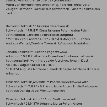
Swietkowski Jungfer 26 oder 28J.((unleserlich)
Vater von Hermann verstorben,maj. - sie maj. ohne Vater
Zeugen: Hermann Tokarski aus Schwintsch - Albert Tokarski aus
Jenkau
Hermann Tokarski °° Julianna Swieczkowski
Schwintsch: * 17.5.1871 Clara Julianna Paten: Anton Reich
kath.Arbeiter, Caroline Tokarski kath.Jungfrau
* 27.9.1872 Paul Andreas + 27.7.1875( 9 Mon.) Tauf- Paten:
Andreas Wentyll,Caroline Tokarski ,Jgfrau aus Schwintsch
Johann Tokarski °° Julianna Rogaczewska
Artschau: * 6.8.1871 Albertine Florentine P: Johann Laskowski
kath.,Anna Kreft wohnhaft beide Artschau, Johann Klatt
*31.8.1873 August Julius + 8.9.1873
*6.8.1874 Auguste Mathilde P: Friedrich Segler, Mathilde Hinz aus
Artschau
Christian Tokarski,Arb.kath. °° Rosalie Swieczkowski kath.
Schwintsch: * 1.7.1874~ 5.7. Anna Maria Paten: Emilie Freikowska
kath.aus Danzig ,Josef Wer....unleserlich
Christian Tokarski kath. °° Anna Switkowska kath.
Schwintsch * 23.6.1870 Johanna Marta Paten: Anton