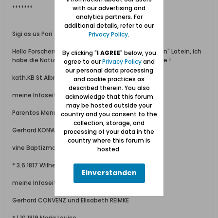
*******
with our advertising and
analytics partners. For
additional details, refer to our
Sigi as us Pari
Privacy Policy
.
Hello Forschers, ein Zufallsfund ! Entschuldigt "mein" Latein, ich
By clicking "
I AGREE
" below, you
habe die Notizen gemacht, wie ich sie lesen konnte !
agree to our
Privacy Policy
and
our personal data processing
kath.KB St.Albrecht( Praust-Danzig)
and cookie practices as
described therein. You also
meine Infoseite # 50
acknowledge that this forum
may be hosted outside your
Parentos Mennonista :
country and you consent to the
collection, storage, and
Gerhard KONWENTZ et Elisabeth nata RHEINKE
processing of your data in the
country where this forum is
vine Baptizmo vocatur:
hosted.
* 3.6.1817 Wilhelm Albert in St. Albrecht
Einverstanden
meine Infoseite # 61
Gerhard CONVENZ und Elisabeth REIMKE
* 1.10.1819 Maria Louise