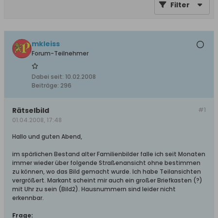
Filter
mkleiss
Forum-Teilnehmer
Dabei seit:
10.02.2008
Beiträge:
296
Rätselbild
#1
01.04.2008, 17:48
Hallo und guten Abend,
im spärlichen Bestand alter Familienbilder falle ich seit Monaten
immer wieder über folgende Straßenansicht ohne bestimmen
zu können, wo das Bild gemacht wurde. Ich habe Teilansichten
vergrößert. Markant scheint mir auch ein großer Briefkasten (?)
mit Uhr zu sein (Bild2). Hausnummern sind leider nicht
erkennbar.
Frage: