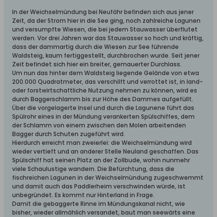
In der Weichselmündung bei Neufähr befinden sich aus jener
Zeit, da der Strom hier in die See ging, noch zahlreiche Lagunen
und versumpfte Wiesen, die bei jedem Stauwasser überflutet
werden. Vor drei Jahren war das Stauwasser so hoch und kräftig,
dass der dammartig durch die Wiesen zur See führende
Waldsteig, kaum fertiggestellt, durchbrochen wurde. Seit jener
Zeit befindet sich hier ein breiter, gemauerter Durchlass.
Um nun das hinter dem Waldsteig liegende Gelände von etwa
200.000 Quadratmeter, das verschilft und verrottet ist, in land-
oder forstwirtschaftliche Nutzung nehmen zu können, wird es
durch Baggerschlamm bis zur Höhe des Dammes aufgefüllt.
Über die vorgelagerte Insel und durch die Lagunene führt das
Spülrohr eines in der Mündung verankerten Spülschiffes, dem
der Schlamm von einem zwischen den Molen arbeitenden
Bagger durch Schuten zugeführt wird.
Hierdurch erreicht man zweierlei: die Weichselmündung wird
wieder vertieft und an anderer Stelle Neuland geschaffen. Das
Spülschiff hat seinen Platz an der Zollbude, wohin nunmehr
viele Schaulustige wandern. Die Befürchtung, dass die
fischreichen Lagunen in der Weichselmündung zugeschwemmt
und damit auch das Paddlerheim verschwinden würde, ist
unbegründet. Es kommt nur Hinterland in Frage.
Damit die gebaggerte Rinne im Mündungskanal nicht, wie
bisher, wieder allmählich versandet, baut man seewärts eine