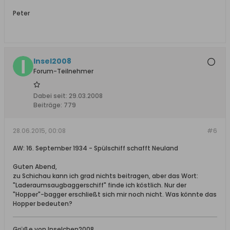
Peter
Insel2008
Forum-Teilnehmer
Dabei seit:
29.03.2008
Beiträge:
779
28.06.2015, 00:08
#6
AW: 16. September 1934 - Spülschiff schafft Neuland
Guten Abend,
zu Schichau kann ich grad nichts beitragen, aber das Wort:
"Laderaumsaugbaggerschiff" finde ich köstlich. Nur der
"Hopper"-bagger erschließt sich mir noch nicht. Was könnte das
Hopper bedeuten?
Grüße von Inselchen2008