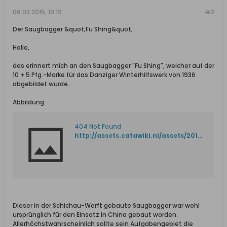
06.03.2015, 19:19
#2
Der Saugbagger &quot;Fu Shing&quot;
Hallo,
das erinnert mich an den Saugbagger "Fu Shing", welcher auf der
10 + 5 Pfg.-Marke für das Danziger Winterhilfswerk von 1936
abgebildet wurde.
Abbildung:
404 Not Found
http://assets.catawiki.nl/assets/2013/12/12/9/9/2/99228ce0-6339-11e3-80a3-dbd816bb2f64.jpg
Dieser in der Schichau-Werft gebaute Saugbagger war wohl
ursprünglich für den Einsatz in China gebaut worden.
Allerhöchstwahrscheinlich sollte sein Aufgabengebiet die