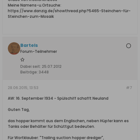
Meine Namens-u.Ortsuche:
https://www.danzig.de/showthread.php?5465-Steinchen-für-
Steinchen-zum-Mosaik
Bartels
Forum-Teilnehmer
Dabei seit:
25.07.2012
Beiträge:
3448
28.06.2015, 13:53
#7
AW: 16. September 1934 - Spülschiff schafft Neuland
Guten Tag,
das hopper kommt aus dem Englischen, neben Hüpfer kann es
Tanks oder Behälter für Schüttgut bedeuten.
Für Wortklauber: "Trailing suction hopper dredger",