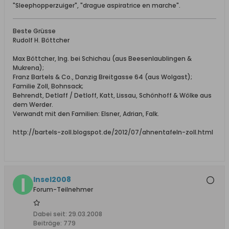
"Sleephopperzuiger", "drague aspiratrice en marche".
Beste Grüsse
Rudolf H. Böttcher
Max Böttcher, Ing. bei Schichau (aus Beesenlaublingen &
Mukrena);
Franz Bartels & Co., Danzig Breitgasse 64 (aus Wolgast);
Familie Zoll, Bohnsack;
Behrendt, Detlaff / Detloff, Katt, Lissau, Schönhoff & Wölke aus
dem Werder.
Verwandt mit den Familien: Elsner, Adrian, Falk.
http://bartels-zoll.blogspot.de/2012/07/ahnentafeln-zoll.html
Insel2008
Forum-Teilnehmer
Dabei seit:
29.03.2008
Beiträge:
779