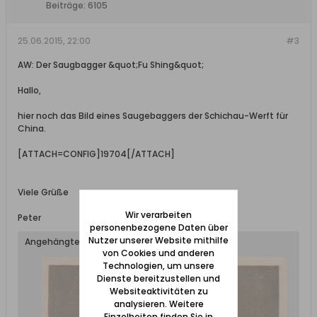
Beiträge:
6105
25.06.2015, 22:00
#3
AW: Der Saugbagger &quot;Fu Shing&quot;
Hallo,
hier noch das Bild eines Saugebaggers der Schichau-Werft für
China.
[ATTACH=CONFIG]19704[/ATTACH]
Viele Grüße
Wir verarbeiten
Peter
personenbezogene Daten über
Nutzer unserer Website mithilfe
Angehängte Dateien
von Cookies und anderen
Technologien, um unsere
Dienste bereitzustellen und
Websiteaktivitäten zu
analysieren. Weitere
Einzelheiten finden Sie in