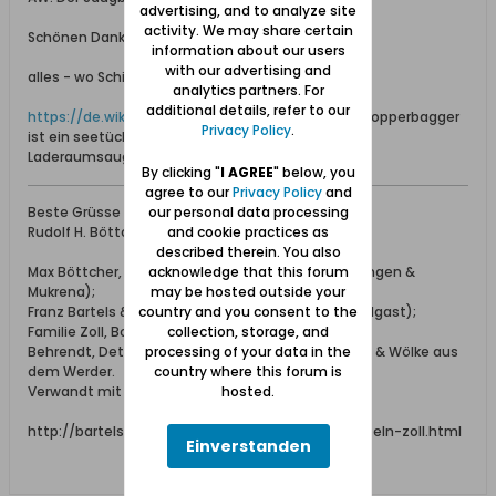
advertising, and to analyze site
activity. We may share certain
Schönen Dank Peter,
information about our users
with our advertising and
alles - wo Schichau drin ist - interessiert.
analytics partners. For
additional details, refer to our
https://de.wikipedia.org/wiki/Hopperbagger
: "Ein Hopperbagger
Privacy Policy
.
ist ein seetüchtiges, selbstfahrendes
Laderaumsaugbaggerschiff, ..."
By clicking "
I AGREE
" below, you
agree to our
Privacy Policy
and
Beste Grüsse
our personal data processing
Rudolf H. Böttcher
and cookie practices as
described therein. You also
Max Böttcher, Ing. bei Schichau (aus Beesenlaublingen &
acknowledge that this forum
Mukrena);
may be hosted outside your
Franz Bartels & Co., Danzig Breitgasse 64 (aus Wolgast);
country and you consent to the
Familie Zoll, Bohnsack;
collection, storage, and
Behrendt, Detlaff / Detloff, Katt, Lissau, Schönhoff & Wölke aus
processing of your data in the
dem Werder.
country where this forum is
Verwandt mit den Familien: Elsner, Adrian, Falk.
hosted.
http://bartels-zoll.blogspot.de/2012/07/ahnentafeln-zoll.html
Einverstanden