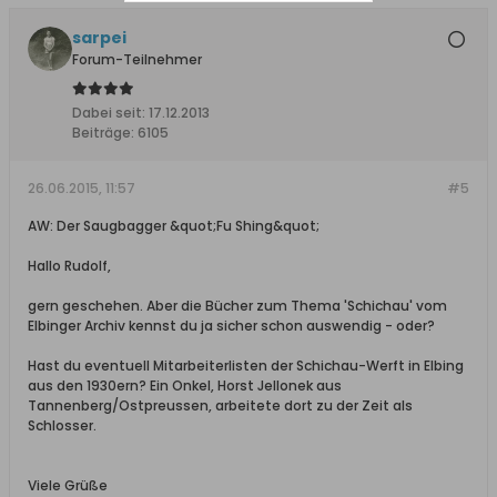
sarpei
Forum-Teilnehmer
Dabei seit:
17.12.2013
Beiträge:
6105
26.06.2015, 11:57
#5
AW: Der Saugbagger &quot;Fu Shing&quot;
Hallo Rudolf,
gern geschehen. Aber die Bücher zum Thema 'Schichau' vom
Elbinger Archiv kennst du ja sicher schon auswendig - oder?
Hast du eventuell Mitarbeiterlisten der Schichau-Werft in Elbing
aus den 1930ern? Ein Onkel, Horst Jellonek aus
Tannenberg/Ostpreussen, arbeitete dort zu der Zeit als
Schlosser.
Viele Grüße