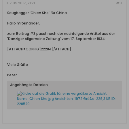
07.05.2017, 21:21
#9
Saugbagger 'Chien She' für China
Hallo miteinander,
zum Beitrag #3 passt noch der nachfolgende Artikel aus der
'Danziger Allgemeine Zeitung' vom 17. September 1934:
[ATTACH=CONFIG]22284[/ATTACH]
Viele Grüße
Peter
Angehängte Dateien