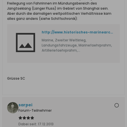
Freilegung von Fahrrinnen im Mündungsbereich des
Jangtsekiang (Langer Fluss) im Gebiet von Shanghai sein.
Aber durch die damaligen weltpolitischen Verhältnisse kam
alles ganz anders (siehe Schiffschronik):
http://www.historisches-marinearchiv.de/projekte/luftwaffenfahrzeuge/luftwaffen_fahrzeuge_schiffe/ausgabe.php?where_value=856&kategorie=Betriebsfahrzeug
Marine, Zweiter Weltkrieg,
Landungsfahrzeuge, Marinefaehrprahm,
Artilleriefaehrprahm,
Marinenachschubleichter,
Marineartillerieleichter, Siebelfaehre,
Infanterietransporter, Pferdeboot,
Pionierlandungsboot, Pionierlandefaehre,
Seeflugzeug, Luftwaffe, Schiffe, Boote,
Grüsse SC
Seenotrettung, Kriegsmarine, Seekrieg,
U-Boot, Duikboot, ASS, ASA, Allied, Axis,
Landung, Invasion, Norwegen,
Weserübung, Norway, Frachter,
Fischkutter, Handelsschiff, Besetzung
sarpei
Forum-Teilnehmer
Dabei seit:
17.12.2013