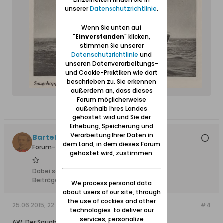
unserer
Datenschutzrichtlinie
.
Wenn Sie unten auf
"
Einverstanden
" klicken,
stimmen Sie unserer
Datenschutzrichtlinie
und
unseren Datenverarbeitungs-
und Cookie-Praktiken wie dort
beschrieben zu. Sie erkennen
außerdem an, dass dieses
Forum möglicherweise
außerhalb Ihres Landes
gehostet wird und Sie der
Erhebung, Speicherung und
Verarbeitung Ihrer Daten in
Bartels
dem Land, in dem dieses Forum
Forum-Teilnehmer
gehostet wird, zustimmen.
Dabei seit:
25.07.2012
Beiträge:
3448
We process personal data
about users of our site, through
the use of cookies and other
25.06.2015, 22:48
#4
technologies, to deliver our
services, personalize
AW: Der Saugbagger &quot;Fu Shing&quot;