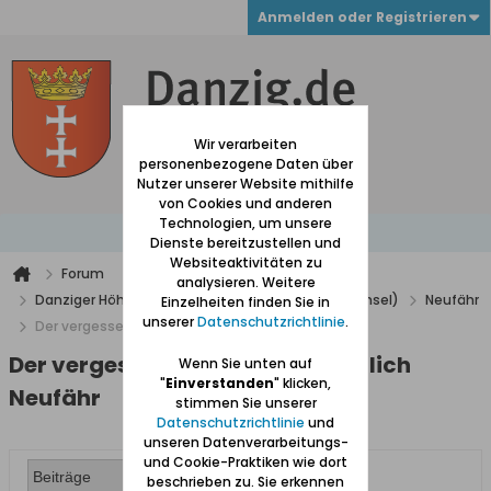
Anmelden oder Registrieren
Wir verarbeiten
personenbezogene Daten über
Nutzer unserer Website mithilfe
von Cookies und anderen
Technologien, um unsere
Dienste bereitzustellen und
Websiteaktivitäten zu
Forum
analysieren. Weitere
Danziger Höhe und Niederung (westlich der Weichsel)
Neufähr
Einzelheiten finden Sie in
unserer
Datenschutzrichtlinie
.
Der vergessene Flughafen in Östlich Neufähr
Der vergessene Flughafen in Östlich
Wenn Sie unten auf
"
Einverstanden
" klicken,
Neufähr
stimmen Sie unserer
Datenschutzrichtlinie
und
unseren Datenverarbeitungs-
und Cookie-Praktiken wie dort
beschrieben zu. Sie erkennen