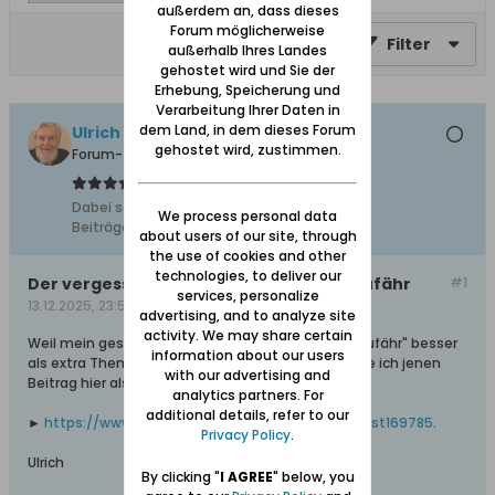
außerdem an, dass dieses
Forum möglicherweise
Filter
außerhalb Ihres Landes
gehostet wird und Sie der
Erhebung, Speicherung und
Verarbeitung Ihrer Daten in
dem Land, in dem dieses Forum
Ulrich 31
gehostet wird, zustimmen.
Forum-Teilnehmer
Dabei seit:
04.11.2011
We process personal data
Beiträge:
8612
about users of our site, through
the use of cookies and other
technologies, to deliver our
Der vergessene Flughafen in Östlich Neufähr
#1
services, personalize
13.12.2025, 23:59
advertising, and to analyze site
activity. We may share certain
Weil mein gestriger Beitrag im Thema "Östlich Neufähr" besser
information about our users
als extra Thema auf sich aufmerksam macht, teile ich jenen
with our advertising and
Beitrag hier als Link erneut mit:
analytics partners. For
additional details, refer to our
►
https://www.danzig.de/showthread.ph...l=1#post169785
.
Privacy Policy
.
Ulrich
By clicking "
I AGREE
" below, you