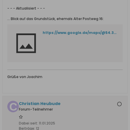
- - - Aktualisiert - - -
... Blick auf das Grundstück, ehemals Alter Postweg 16:
https://www.google.de/maps/@54.3562049,18.7641295,3a,75y,125.56h,90t/data=!3m7!1e1!3m5!1sbSD70u_cTQQWIZz0hea8JA!2e0!6shttps:%2F%2Fstreetviewpixels-pa.googleapis.com%2Fv1%2Fthumbnail%3Fcb_client%3Dmaps_sv.tactile%26w%3D900%26h%3D600%26pitch%3D0%26panoid%3DbSD70u_cTQQWIZz0hea8JA%26yaw%3D125.55946!7i16384!8i8192?entry=ttu&g_ep=EgoyMDI1MDEwOC4wIKXMDSoASAFQAw%3D%3D
Grüße von Joachim
Christian Heubude
Forum-Teilnehmer
Dabei seit:
11.01.2025
Beiträge:
12