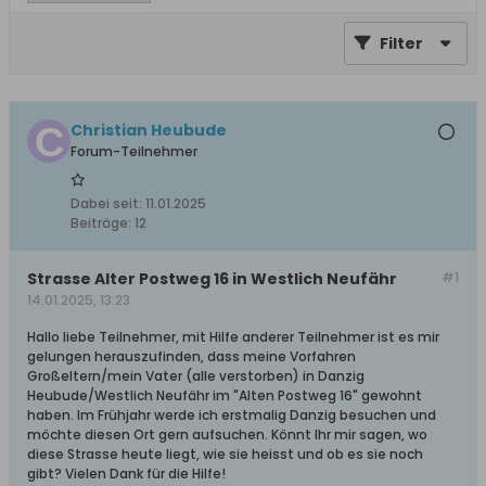
Filter
Christian Heubude
Forum-Teilnehmer
Dabei seit:
11.01.2025
Beiträge:
12
Strasse Alter Postweg 16 in Westlich Neufähr
#1
14.01.2025, 13:23
Hallo liebe Teilnehmer, mit Hilfe anderer Teilnehmer ist es mir
gelungen herauszufinden, dass meine Vorfahren
Großeltern/mein Vater (alle verstorben) in Danzig
Heubude/Westlich Neufähr im "Alten Postweg 16" gewohnt
haben. Im Frühjahr werde ich erstmalig Danzig besuchen und
möchte diesen Ort gern aufsuchen. Könnt Ihr mir sagen, wo
diese Strasse heute liegt, wie sie heisst und ob es sie noch
gibt? Vielen Dank für die Hilfe!