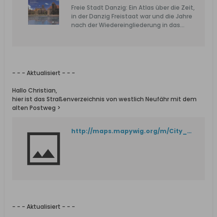
Freie Stadt Danzig: Ein Atlas über die Zeit,
in der Danzig Freistaat war und die Jahre
nach der Wiedereingliederung in das
Deutsche Reich.
- - - Aktualisiert - - -
Hallo Christian,
hier ist das Straßenverzeichnis von westlich Neufähr mit dem
alten Postweg >
http://maps.mapywig.org/m/City_plans/Central_Europe/Sek/Danzig_Gelaendeplan_2.5K_XI_24_Westlich_Neufaehr_1932.jpg
- - - Aktualisiert - - -