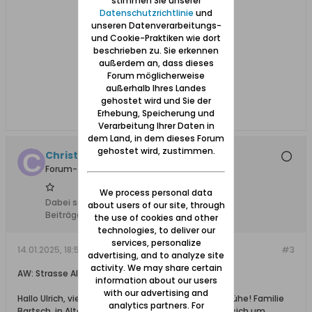
stimmen Sie unserer
Datenschutzrichtlinie
und
unseren Datenverarbeitungs-
und Cookie-Praktiken wie dort
beschrieben zu. Sie erkennen
außerdem an, dass dieses
Forum möglicherweise
außerhalb Ihres Landes
gehostet wird und Sie der
Erhebung, Speicherung und
Verarbeitung Ihrer Daten in
dem Land, in dem dieses Forum
gehostet wird, zustimmen.
Christian Heubude
Forum-Teilnehmer
We process personal data
Dabei seit:
11.01.2025
about users of our site, through
Beiträge:
12
the use of cookies and other
technologies, to deliver our
services, personalize
14.01.2025, 18:50
#3
advertising, and to analyze site
activity. We may share certain
AW: Strasse Alter Postweg 16 in Westlich Neufähr
information about our users
with our advertising and
Hallo Ulrich, vielen lieben Dank erstmal für Deine Mühe! Familie
analytics partners. For
Bartsch, in Alter Postweg 16, ist richtig/Es handelt sich um