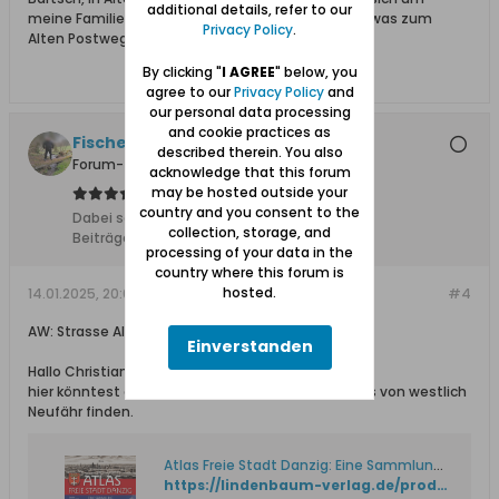
additional details, refer to our
meine Familie. Ich bin gespannt, ob noch jemand was zum
Privacy Policy
.
Alten Postweg findet.
By clicking "
I AGREE
" below, you
agree to our
Privacy Policy
and
our personal data processing
and cookie practices as
Fischersjung
described therein. You also
Forum-Teilnehmer
acknowledge that this forum
may be hosted outside your
country and you consent to the
Dabei seit:
10.11.2015
collection, storage, and
Beiträge:
5683
processing of your data in the
country where this forum is
hosted.
14.01.2025, 20:00
#4
AW: Strasse Alter Postweg 16 in Westlich Neufähr
Einverstanden
Hallo Christian,
hier könntest du eventuell das Straßenverzeichnis von westlich
Neufähr finden.
Atlas Freie Stadt Danzig: Eine Sammlung von Fritz R. Barran
https://lindenbaum-verlag.de/produkt/atlas-freie-stadt-danzig/