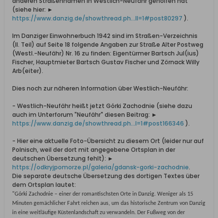
anderen Straßennamen in Westlich-Neufähr geholfen hat
(siehe hier: ►
https://www.danzig.de/showthread.ph...ll=1#post80297
).
Im Danziger Einwohnerbuch 1942 sind im Straßen-Verzeichnis
(II. Teil) auf Seite 18 folgende Angaben zur Straße Alter Postweg
(Westl.-Neufähr) Nr. 16 zu finden: Eigentürmer Bartsch Jul(ius)
Fischer, Hauptmieter Bartsch Gustav Fischer und Zörnack Willy
Arb(eiter).
Dies noch zur näheren Information über Westlich-Neufähr:
- Westlich-Neufähr heißt jetzt Górki Zachodnie (siehe dazu
auch im Unterforum "Neufähr" diesen Beitrag: ►
https://www.danzig.de/showthread.ph...l=1#post166346
).
- Hier eine aktuelle Foto-Übersicht zu diesem Ort (leider nur auf
Polnisch, weil der dort mit angegebene Ortsplan in der
deutschen Übersetzung fehlt): ►
https://odkryjpomorze.pl/galeria/gdansk-gorki-zachodnie
.
Die separate deutsche Übersetzung des dortigen Textes über
dem Ortsplan lautet:
"Górki Zachodnie – einer der romantischsten Orte in Danzig. Weniger als 15
Minuten gemächlicher Fahrt reichen aus, um das historische Zentrum von Danzig
in eine weitläufige Küstenlandschaft zu verwandeln. Der Fußweg von der