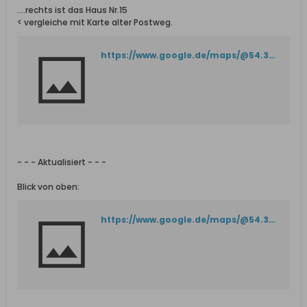
....rechts ist das Haus Nr.15
< vergleiche mit Karte alter Postweg.
https://www.google.de/maps/@54.3558496,18.7644783,3a,90y,22.18h,74.94t/data=!3m7!1e1!3m5!1shXuARE4VdiEtWapSVKhU_Q!2e0!6shttps:%2F%2Fstreetviewpixels-pa.googleapis.com%2Fv1%2Fthumbnail%3Fcb_client%3Dmaps_sv.tactile%26w%3D900%26h%3D600%26pitch%3D15.063486799049585%26panoid%3DhXuARE4VdiEtWapSVKhU_Q%26yaw%3D22.184064782557954!7i16384!8i8192?entry=ttu&g_ep=EgoyMDI1MDEwOC4wIKXMDSoASAFQAw%3D%3D
- - - Aktualisiert - - -
Blick von oben:
https://www.google.de/maps/@54.35601,18.7647895,81m/data=!3m1!1e3?entry=ttu&g_ep=EgoyMDI1MDEwOC4wIKXMDSoASAFQAw%3D%3D