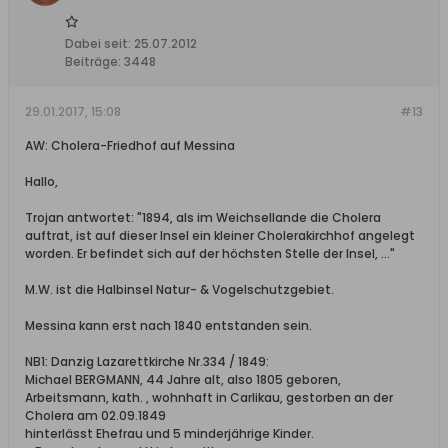
Dabei seit:
25.07.2012
Beiträge:
3448
29.01.2017, 15:08
#13
AW: Cholera-Friedhof auf Messina
Hallo,
Trojan antwortet: "1894, als im Weichsellande die Cholera
auftrat, ist auf dieser Insel ein kleiner Cholerakirchhof angelegt
worden. Er befindet sich auf der höchsten Stelle der Insel, ..."
M.W. ist die Halbinsel Natur- & Vogelschutzgebiet.
Messina kann erst nach 1840 entstanden sein.
NB1: Danzig Lazarettkirche Nr.334 / 1849:
Michael BERGMANN, 44 Jahre alt, also 1805 geboren,
Arbeitsmann, kath. , wohnhaft in Carlikau, gestorben an der
Cholera am 02.09.1849
hinterlässt Ehefrau und 5 minderjährige Kinder.