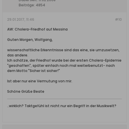
Beiträge:
4854
29.01.2017, 11:46
#10
AW: Cholera-Friedhof auf Messina
Guten Morgen, Wolfgang,
wissenschaftliche Erkenntnisse sind das eine, sie umzusetzen,
das andere.
Ich schätze, der Friedhof wurde bei der ersten Cholera-Epidemie
"geschaffen", später einfach noch mal weiterbenutzt- nach
dem Motto:"Sicher ist sicher!"
Ist aber nur eine Vermutung von mir.
Schöne Grüße Beate
..wirklich? Taktgefühl ist nicht nur ein Begriff in der Musikwelt?