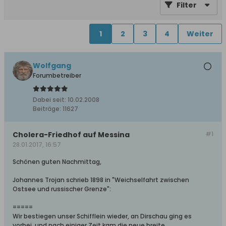
Filter
1
2
3
4
Weiter
Wolfgang
Forumbetreiber
Dabei seit:
10.02.2008
Beiträge:
11627
Cholera-Friedhof auf Messina
#1
28.01.2017, 16:57
Schönen guten Nachmittag,
Johannes Trojan schrieb 1898 in "Weichselfahrt zwischen
Ostsee und russischer Grenze":
=====
Wir bestiegen unser Schifflein wieder, an Dirschau ging es
vorbei, und nach einiger Zeit kam die neue breite