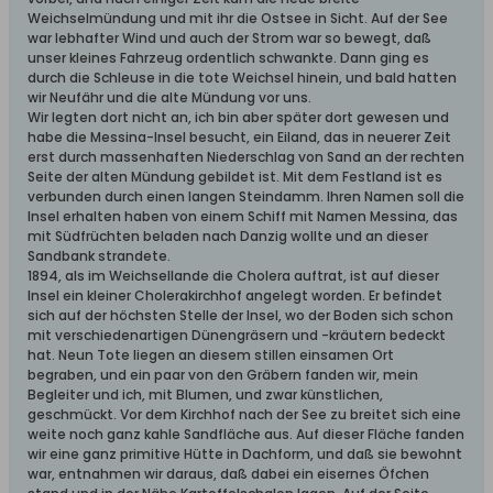
Weichselmündung und mit ihr die Ostsee in Sicht. Auf der See
war lebhafter Wind und auch der Strom war so bewegt, daß
unser kleines Fahrzeug ordentlich schwankte. Dann ging es
durch die Schleuse in die tote Weichsel hinein, und bald hatten
wir Neufähr und die alte Mündung vor uns.
Wir legten dort nicht an, ich bin aber später dort gewesen und
habe die Messina-Insel besucht, ein Eiland, das in neuerer Zeit
erst durch massenhaften Niederschlag von Sand an der rechten
Seite der alten Mündung gebildet ist. Mit dem Festland ist es
verbunden durch einen langen Steindamm. Ihren Namen soll die
Insel erhalten haben von einem Schiff mit Namen Messina, das
mit Südfrüchten beladen nach Danzig wollte und an dieser
Sandbank strandete.
1894, als im Weichsellande die Cholera auftrat, ist auf dieser
Insel ein kleiner Cholerakirchhof angelegt worden. Er befindet
sich auf der höchsten Stelle der Insel, wo der Boden sich schon
mit verschiedenartigen Dünengräsern und -kräutern bedeckt
hat. Neun Tote liegen an diesem stillen einsamen Ort
begraben, und ein paar von den Gräbern fanden wir, mein
Begleiter und ich, mit Blumen, und zwar künstlichen,
geschmückt. Vor dem Kirchhof nach der See zu breitet sich eine
weite noch ganz kahle Sandfläche aus. Auf dieser Fläche fanden
wir eine ganz primitive Hütte in Dachform, und daß sie bewohnt
war, entnahmen wir daraus, daß dabei ein eisernes Öfchen