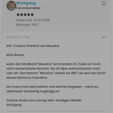
Wolfgang
Forumbetreiber
Dabei seit:
10.02.2008
Beiträge:
11627
29.01.2017, 11:59
#11
AW: Cholera-Friedhof auf Messina
Moin Beate,
wann die Sandbank "Messina" entstanden ist, habe ich noch
nicht recherchieren können. Sie ist aber wahrscheinlich nicht
sehr alt. Den Namen "Messina" erhielt sie 1867 als dort ein Schiff
dieses Namens strandete.
Ich muss mich demnächst mal dorthin begeben - wenn es
überhaupt landseitig zugängig ist.
Schöne Grüße aus sonnig-kalt-windigen Werder
Wolfgang