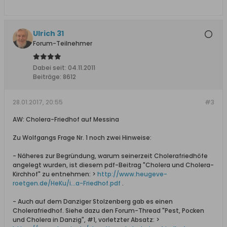
Ulrich 31
Forum-Teilnehmer
Dabei seit:
04.11.2011
Beiträge:
8612
28.01.2017, 20:55
#3
AW: Cholera-Friedhof auf Messina
Zu Wolfgangs Frage Nr. 1 noch zwei Hinweise:
- Näheres zur Begründung, warum seinerzeit Cholerafriedhöfe
angelegt wurden, ist diesem pdf-Beitrag "Cholera und Cholera-
Kirchhof" zu entnehmen: >
http://www.heugeve-
roetgen.de/HeKu/i...a-Friedhof.pdf
.
- Auch auf dem Danziger Stolzenberg gab es einen
Cholerafriedhof. Siehe dazu den Forum-Thread "Pest, Pocken
und Cholera in Danzig", #1, vorletzter Absatz: >