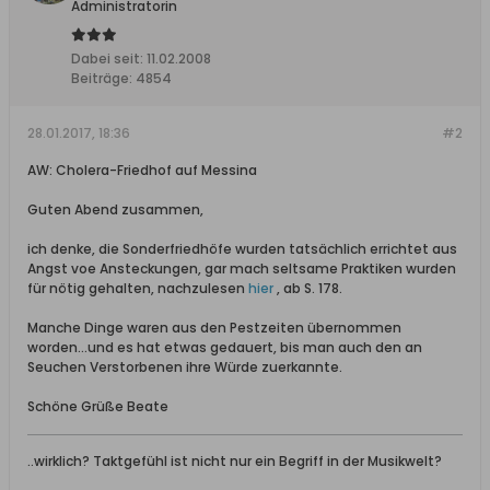
Administratorin
Dabei seit:
11.02.2008
Beiträge:
4854
28.01.2017, 18:36
#2
AW: Cholera-Friedhof auf Messina
Guten Abend zusammen,
ich denke, die Sonderfriedhöfe wurden tatsächlich errichtet aus
Angst voe Ansteckungen, gar mach seltsame Praktiken wurden
für nötig gehalten, nachzulesen
hier
, ab S. 178.
Manche Dinge waren aus den Pestzeiten übernommen
worden...und es hat etwas gedauert, bis man auch den an
Seuchen Verstorbenen ihre Würde zuerkannte.
Schöne Grüße Beate
..wirklich? Taktgefühl ist nicht nur ein Begriff in der Musikwelt?