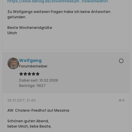
https://www.danzig.de/showthread.ph...holerafriedhof
.
Zu Wolfgangs weiteren Fragen habe ich keine Antworten
gefunden.
Beste Wochenendgrüße
Ulrich
Wolfgang
Forumbetreiber
Dabei seit:
10.02.2008
Beiträge:
11627
28.01.2017, 21:40
#4
AW: Cholera-Friedhof auf Messina
Schönen guten Abend,
lieber Ulrich, liebe Beate,