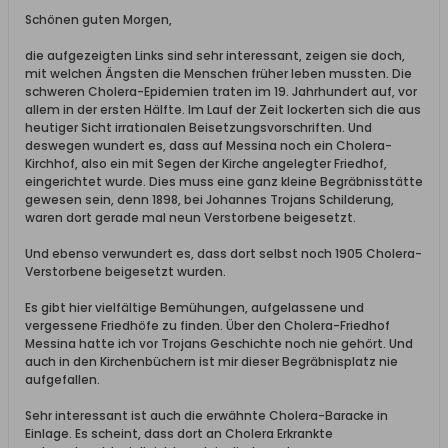
Schönen guten Morgen,
die aufgezeigten Links sind sehr interessant, zeigen sie doch,
mit welchen Ängsten die Menschen früher leben mussten. Die
schweren Cholera-Epidemien traten im 19. Jahrhundert auf, vor
allem in der ersten Hälfte. Im Lauf der Zeit lockerten sich die aus
heutiger Sicht irrationalen Beisetzungsvorschriften. Und
deswegen wundert es, dass auf Messina noch ein Cholera-
Kirchhof, also ein mit Segen der Kirche angelegter Friedhof,
eingerichtet wurde. Dies muss eine ganz kleine Begräbnisstätte
gewesen sein, denn 1898, bei Johannes Trojans Schilderung,
waren dort gerade mal neun Verstorbene beigesetzt.
Und ebenso verwundert es, dass dort selbst noch 1905 Cholera-
Verstorbene beigesetzt wurden.
Es gibt hier vielfältige Bemühungen, aufgelassene und
vergessene Friedhöfe zu finden. Über den Cholera-Friedhof
Messina hatte ich vor Trojans Geschichte noch nie gehört. Und
auch in den Kirchenbüchern ist mir dieser Begräbnisplatz nie
aufgefallen.
Sehr interessant ist auch die erwähnte Cholera-Baracke in
Einlage. Es scheint, dass dort an Cholera Erkrankte