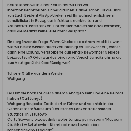
heute leben wir in einer Zeit in der wir uns vor
Infektionskrankheiten sicher glauben. Danke schön für die Links
von Euch Beiden! Als Apotheker seid Ihr wahrscheinlich sehr
sensibilisiert in Bezug auf Infektionskrankheiten und
Antibiotika-Resistenzen. Hoffentlich wird es nie dazu kommen,
dass die Medizin keine Hilfe mehr verspricht.
Eine ergänzende Frage: Wenn Cholera so extrem infektiös war -
wie wir heute wissen durch verunreinigtes Trinkwasser-, war es
dann eine Lösung, Verstorbene außerhalb bewohnter Gebiete
beizusetzen? Oder war das eine reine Vorsichtsmaßnahme die
aus heutiger Sicht überflüssig war?
Schöne Grüße aus dem Werder
Wolfgang
Das ist die höchste aller Gaben: Geborgen sein und eine Heimat
haben (Carl Lange)
Wolfgang Naujocks: Zertifizierter Führer und Volontär in der
Gedenkstätte/Museum "Deutsches Konzentrationslager
Stutthof" in Sztutowo
Certyfikowany przewodnik i wolontariusz po muzeum "Muzeum
Stutthof w Sztutowie - Niemiecki nazistowski obóz
koncentracyjny i zagłady"