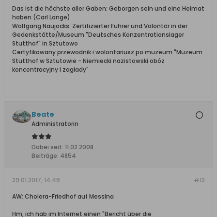
Das ist die höchste aller Gaben: Geborgen sein und eine Heimat
haben (Carl Lange)
Wolfgang Naujocks: Zertifizierter Führer und Volontär in der
Gedenkstätte/Museum "Deutsches Konzentrationslager
Stutthof" in Sztutowo
Certyfikowany przewodnik i wolontariusz po muzeum "Muzeum
Stutthof w Sztutowie - Niemiecki nazistowski obóz
koncentracyjny i zagłady"
Beate
Administratorin
Dabei seit:
11.02.2008
Beiträge:
4854
29.01.2017, 14:46
#12
AW: Cholera-Friedhof auf Messina
Hm, ich hab im Internet einen "Bericht über die