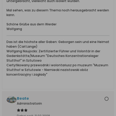
untergebracht, vielleicht auch isoliert wurden.
Mal sehen, was zu diesem Thema noch herausgebracht werden
kann.
Schöne Grüße aus dem Werder
Wolfgang
Das ist die höchste aller Gaben: Geborgen sein und eine Heimat
haben (Carl Lange)
Wolfgang Naujocks: Zertifizierter Führer und Volontär in der
Gedenkstätte/Museum "Deutsches Konzentrationslager
Stutthof" in Sztutowo
Certyfikowany przewodnik i wolontariusz po muzeum "Muzeum
Stutthof w Sztutowie - Niemiecki nazistowski obóz
koncentracyjny i zagłady"
Beate
Administratorin
Dabei seit:
11.02.2008