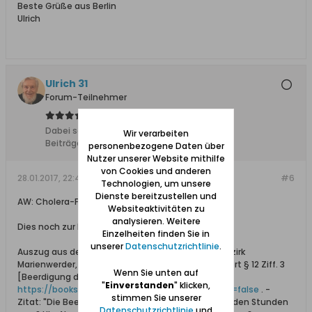
Beste Grüße aus Berlin
Ulrich
Ulrich 31
Forum-Teilnehmer
Dabei seit:
04.11.2011
Wir verarbeiten
Beiträge:
8612
personenbezogene Daten über
Nutzer unserer Website mithilfe
von Cookies und anderen
28.01.2017, 22:41
#6
Technologien, um unsere
Dienste bereitzustellen und
AW: Cholera-Friedhof auf Messina
Websiteaktivitäten zu
analysieren. Weitere
Dies noch zur Ergänzung:
Einzelheiten finden Sie in
unserer
Datenschutzrichtlinie
.
Auszug aus dem Amtsblatt für den Regierungsbezirk
Marienwerder, Band 21, aus dem Jahr 1831 (siehe dort § 12 Ziff. 3
Wenn Sie unten auf
[Beerdigung der Leichen von Cholerakranken]): >
"
Einverstanden
" klicken,
https://books.google.de/books?id=HMo...ranker&f=false
. -
stimmen Sie unserer
Zitat: "Die Beerdigungen der Leichen dürfen nur in den Stunden
Datenschutzrichtlinie
und