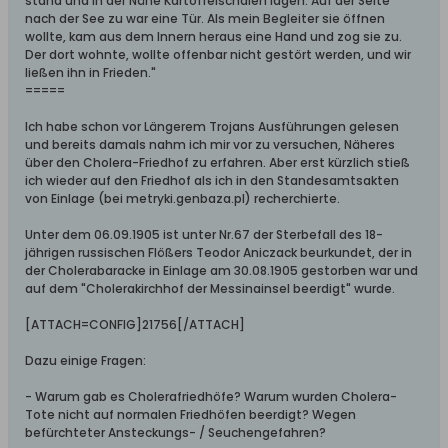
stand und in der Nähe Kartoffelschalen lagen. Auf der Seite
nach der See zu war eine Tür. Als mein Begleiter sie öffnen
wollte, kam aus dem Innern heraus eine Hand und zog sie zu.
Der dort wohnte, wollte offenbar nicht gestört werden, und wir
ließen ihn in Frieden."
=====
Ich habe schon vor Längerem Trojans Ausführungen gelesen
und bereits damals nahm ich mir vor zu versuchen, Näheres
über den Cholera-Friedhof zu erfahren. Aber erst kürzlich stieß
ich wieder auf den Friedhof als ich in den Standesamtsakten
von Einlage (bei metryki.genbaza.pl) recherchierte.
Unter dem 06.09.1905 ist unter Nr.67 der Sterbefall des 18-
jährigen russischen Flößers Teodor Aniczack beurkundet, der in
der Cholerabaracke in Einlage am 30.08.1905 gestorben war und
auf dem "Cholerakirchhof der Messinainsel beerdigt" wurde.
[ATTACH=CONFIG]21756[/ATTACH]
Dazu einige Fragen:
- Warum gab es Cholerafriedhöfe? Warum wurden Cholera-
Tote nicht auf normalen Friedhöfen beerdigt? Wegen
befürchteter Ansteckungs- / Seuchengefahren?