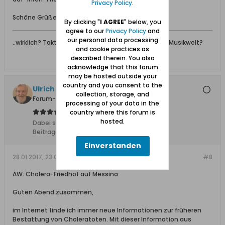
Privacy Policy
.
Schöne Grüße Beate
By clicking "
I AGREE
" below, you
agree to our
Privacy Policy
and
our personal data processing
..wirklich? Taktgefühl ist nicht nur ein Begriff in der Musikwelt?
and cookie practices as
described therein. You also
acknowledge that this forum
may be hosted outside your
country and you consent to the
Ulrich 31
collection, storage, and
Forum-Teilnehmer
processing of your data in the
country where this forum is
hosted.
Dabei seit:
04.11.2011
Beiträge:
8612
Einverstanden
28.01.2017, 23:04
#8
AW: Cholera-Friedhof auf Messina
Guten Abend zusammen,
im Internet finde ich immer neue Informationen zur früheren
Bestattung von Choleratoten. Mit dieser Information aus