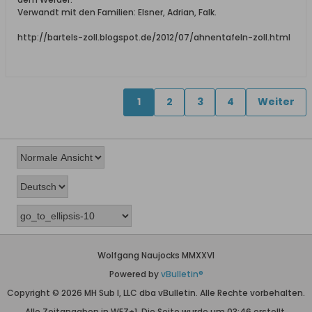
Verwandt mit den Familien: Elsner, Adrian, Falk.
http://bartels-zoll.blogspot.de/2012/07/ahnentafeln-zoll.html
1
2
3
4
Weiter
Wolfgang Naujocks MMXXVI
Powered by
vBulletin®
Copyright © 2026 MH Sub I, LLC dba vBulletin. Alle Rechte vorbehalten.
Alle Zeitangaben in WEZ+1. Die Seite wurde um 03:46 erstellt.