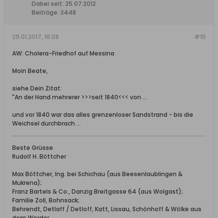
Dabei seit:
25.07.2012
Beiträge:
3448
29.01.2017, 16:08
#15
AW: Cholera-Friedhof auf Messina
Moin Beate,
siehe Dein Zitat:
"An der Hand mehrerer >>>seit 1840<<< von ...
und vor 1840 war das alles grenzenloser Sandstrand - bis die
Weichsel durchbrach ...
Beste Grüsse
Rudolf H. Böttcher
Max Böttcher, Ing. bei Schichau (aus Beesenlaublingen &
Mukrena);
Franz Bartels & Co., Danzig Breitgasse 64 (aus Wolgast);
Familie Zoll, Bohnsack;
Behrendt, Detlaff / Detloff, Katt, Lissau, Schönhoff & Wölke aus
dem Werder.