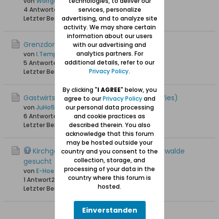
technologies, to deliver our
von
Wolfgang
services, personalize
4 Antworten
24.840 Hits
0 Likes
advertising, and to analyze site
Letzter Beitrag
10.09.2013, 16:31
activity. We may share certain
information about our users
Grenzdorf/Meisterswalde
with our advertising and
analytics partners. For
von
I.Temp
additional details, refer to our
5 Antworten
24.533 Hits
0 Likes
Privacy Policy
.
Letzter Beitrag
22.10.2009, 10:05
By clicking "
I AGREE
" below, you
Gastwirtschaft in Grenzdorf(Graniczna Wies)
agree to our
Privacy Policy
and
our personal data processing
von
JuHo54
and cookie practices as
6 Antworten
25.780 Hits
0 Likes
described therein. You also
Letzter Beitrag
23.02.2009, 21:08
acknowledge that this forum
may be hosted outside your
Kirchgemeinde Freudenberg u. Meisterwalde
country and you consent to the
collection, storage, and
gesucht
processing of your data in the
von
E-Hoefler
country where this forum is
1 Antwort
22.238 Hits
0 Likes
hosted.
Letzter Beitrag
28.11.2008, 16:16
Einverstanden