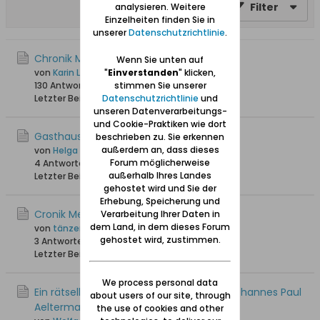
Filter
analysieren. Weitere
Einzelheiten finden Sie in
unserer
Datenschutzrichtlinie
.
Chronik Meisterswalde
Wenn Sie unten auf
"
Einverstanden
" klicken,
von
Karin Langereih
stimmen Sie unserer
130 Antworten
220.056 Hits
0 Likes
Datenschutzrichtlinie
und
Letzter Beitrag
24.11.2020, 01:08
unseren Datenverarbeitungs-
und Cookie-Praktiken wie dort
Gasthauser in Meisterswalde
beschrieben zu. Sie erkennen
außerdem an, dass dieses
von
Helga Danzig
Forum möglicherweise
4 Antworten
23.245 Hits
0 Likes
außerhalb Ihres Landes
Letzter Beitrag
07.08.2017, 18:55
gehostet wird und Sie der
Erhebung, Speicherung und
Cronik Meisterswalde
Verarbeitung Ihrer Daten in
dem Land, in dem dieses Forum
von
tänzer
gehostet wird, zustimmen.
3 Antworten
21.466 Hits
0 Likes
Letzter Beitrag
26.04.2015, 22:03
We process personal data
Ein rätselhaftes Schreiben des Pfarrers Johannes Paul
about users of our site, through
Aeltermann
the use of cookies and other