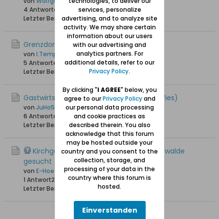
technologies, to deliver our
von
Wolfgang
services, personalize
4 Antworten
24.843 Hits
0 Likes
advertising, and to analyze site
Letzter Beitrag
10.09.2013, 16:31
activity. We may share certain
information about our users
Grenzdorf/Meisterswalde
with our advertising and
analytics partners. For
von
I.Temp
additional details, refer to our
5 Antworten
24.533 Hits
0 Likes
Privacy Policy
.
Letzter Beitrag
22.10.2009, 10:05
By clicking "
I AGREE
" below, you
Gastwirtschaft in Grenzdorf(Graniczna Wies)
agree to our
Privacy Policy
and
our personal data processing
von
JuHo54
and cookie practices as
6 Antworten
25.780 Hits
0 Likes
described therein. You also
Letzter Beitrag
23.02.2009, 21:08
acknowledge that this forum
may be hosted outside your
Kirchgemeinde Freudenberg u. Meisterwalde
country and you consent to the
collection, storage, and
gesucht
processing of your data in the
von
E-Hoefler
country where this forum is
1 Antwort
22.238 Hits
0 Likes
hosted.
Letzter Beitrag
28.11.2008, 16:16
Einverstanden