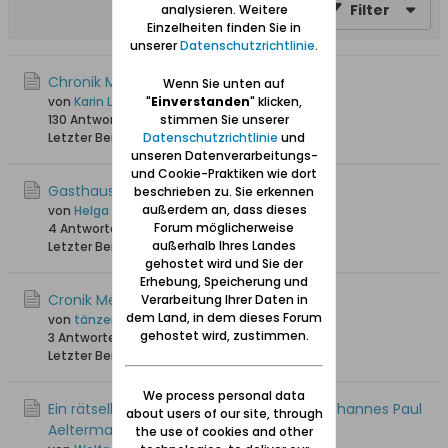
Filter
analysieren. Weitere
Einzelheiten finden Sie in
unserer
Datenschutzrichtlinie
.
Chronik Meisterswalde
Wenn Sie unten auf
"
Einverstanden
" klicken,
von
Karin Langereih
stimmen Sie unserer
130 Antworten
220.058 Hits
0 Likes
Datenschutzrichtlinie
und
Letzter Beitrag
24.11.2020, 01:08
unseren Datenverarbeitungs-
und Cookie-Praktiken wie dort
Gasthauser in Meisterswalde
beschrieben zu. Sie erkennen
außerdem an, dass dieses
von
Helga Danzig
Forum möglicherweise
4 Antworten
23.245 Hits
0 Likes
außerhalb Ihres Landes
Letzter Beitrag
07.08.2017, 18:55
gehostet wird und Sie der
Erhebung, Speicherung und
Cronik Meisterswalde
Verarbeitung Ihrer Daten in
dem Land, in dem dieses Forum
von
tänzer
gehostet wird, zustimmen.
3 Antworten
21.466 Hits
0 Likes
Letzter Beitrag
26.04.2015, 22:03
We process personal data
Ein rätselhaftes Schreiben des Pfarrers Johannes Paul
about users of our site, through
Aeltermann
the use of cookies and other